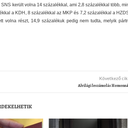
SNS került volna 14 százalékkal, ami 2,8 százalékkal több, mi
ékkal a KDH, 8 százalékkal az MKP és 7,2 százalékkal a HZD
 volna részt, 14,9 százalékuk pedig nem tudta, melyik párt
Következő ci
Alvilági leszámolás Homonn
ÉRDEKELHETIK