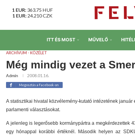
1 EUR:
363.75
HUF
1 EUR:
24.210
CZK
ITT ÉS MOST
MŰVELŐ
HITÉL
ARCHÍVUM - KÖZÉLET
Még mindig vezet a Sme
Admin
2008.01.16.
Megosztás a Facebook-on
A statisztikai hivatal közvélemény-kutató intézetének január
parlamenti választásokat.
A jelenleg is legerősebb kormánypártra a megkérdezettek 4
egy hónappal korábbi értéknél. Második helyen az SDKÚ