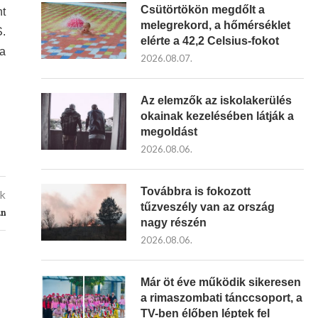
Csütörtökön megdőlt a
nt
melegrekord, a hőmérséklet
S.
elérte a 42,2 Celsius-fokot
ra
2026.08.07.
Az elemzők az iskolakerülés
okainak kezelésében látják a
megoldást
2026.08.06.
Továbbra is fokozott
kk
tűzveszély van az ország
án
nagy részén
2026.08.06.
Már öt éve működik sikeresen
a rimaszombati tánccsoport, a
TV-ben élőben léptek fel