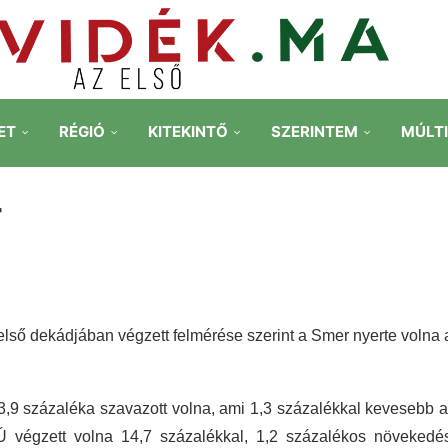
ET
RÉGIÓ
KITEKINTŐ
SZERINTEM
MÚLT
r
 első dekádjában végzett felmérése szerint a Smer nyerte volna 
3,9 százaléka szavazott volna, ami 1,3 százalékkal kevesebb 
 végzett volna 14,7 százalékkal, 1,2 százalékos növekedé