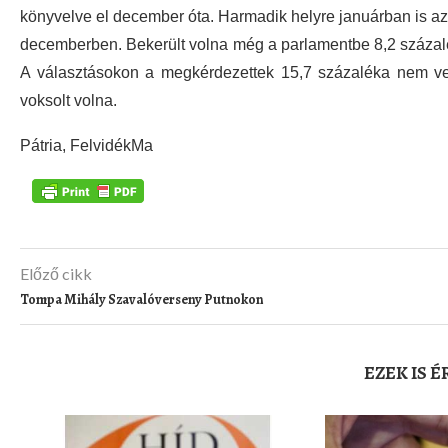
könyvelve el december óta. Harmadik helyre januárban is az 
decemberben. Bekerült volna még a parlamentbe 8,2 százal
A választásokon a megkérdezettek 15,7 százaléka nem vett
voksolt volna.
Pátria, FelvidékMa
Előző cikk
Tompa Mihály Szavalóverseny Putnokon
EZEK IS 