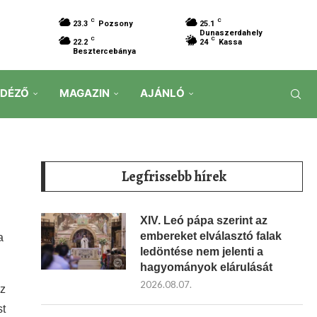
C
C
23.3
Pozsony
25.1
Dunaszerdahely
C
C
22.2
24
Kassa
Besztercebánya
IDÉZŐ
MAGAZIN
AJÁNLÓ
Legfrissebb hírek
XIV. Leó pápa szerint az
embereket elválasztó falak
a
ledöntése nem jelenti a
hagyományok elárulását
2026.08.07.
az
st