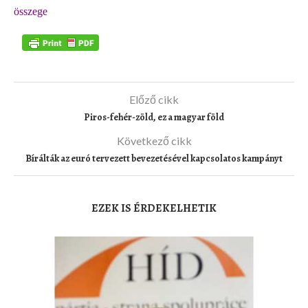
összege
Előző cikk
Piros-fehér-zöld, ez a magyar föld
Következő cikk
Bírálták az euró tervezett bevezetésével kapcsolatos kampányt
EZEK IS ÉRDEKELHETIK