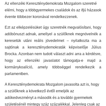
Az ellenzéki Kereszténydemokrata Mozgalom szeretné
elérni, hogy a többgyermekes családok és az ifjú házasok
évente többezer koronával rendelkezzenek.
Ezt az elképzelésüket úgy szeretnék megvalósítani, hogy
adóbónuszt adnak, amellyel a szülőknek megnövelnék a
keresetük utáni reális jövedelmet – nyilatkozta ma a
sajtónak a kereszténydemokraták képviselője Július
Brocka. Azonban nem tudott választ adni arra a kérdésre,
hogy az ellenzéki javaslatot támogatja-e majd a
kormánykoalíció, amely többséggel rendelkezik a
parlamentben.
A Kereszténydemokrata Mozgalom javasolta azt is, hogy
a szülőknek a következő évtől emeljék az
adókedvezményt a második és a további gyermekek
születésénél mintegy száz százalékkal. Jelenleg csak az