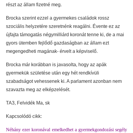
részt az állam fizetné meg.
Brocka szerint ezzel a gyermekes családok rossz
szociális helyzetére szeretnénk reagálni. Évente ez az
újfajta támogatás négymilliárd koronát tenne ki, de a mai
gyors ütemben fejlődő gazdaságban az állam ezt
megengedheti magának- érvelt a képviselő.
Brocka már korábban is javasolta, hogy az apák
gyermekük születése után egy hét rendkívüli
szabadságot vehessenek ki. A parlament azonban nem
szavazta meg az elképzelését.
TA3, Felvidék Ma, sk
Kapcsolódó cikk:
Néhány ezer koronával emelkedhet a gyermekgondozási segély