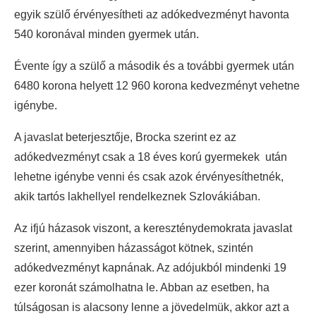
egyik szülő érvényesítheti az adókedvezményt havonta
540 koronával minden gyermek után.
Évente így a szülő a második és a további gyermek után
6480 korona helyett 12 960 korona kedvezményt vehetne
igénybe.
A javaslat beterjesztője, Brocka szerint ez az
adókedvezményt csak a 18 éves korú gyermekek után
lehetne igénybe venni és csak azok érvényesíthetnék,
akik tartós lakhellyel rendelkeznek Szlovákiában.
Az ifjú házasok viszont, a kereszténydemokrata javaslat
szerint, amennyiben házasságot kötnek, szintén
adókedvezményt kapnának. Az adójukból mindenki 19
ezer koronát számolhatna le. Abban az esetben, ha
túlságosan is alacsony lenne a jövedelmük, akkor azt a