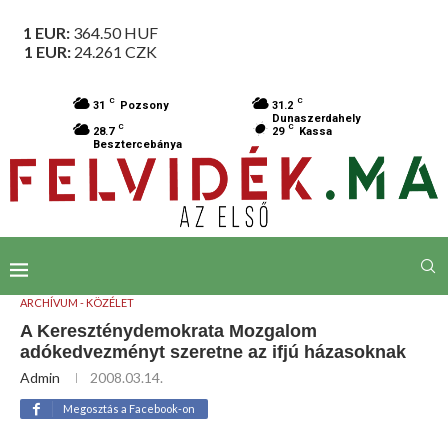
1 EUR:
364.50
HUF
1 EUR:
24.261
CZK
C
C
31
Pozsony
31.2
Dunaszerdahely
C
C
28.7
29
Kassa
Besztercebánya
ARCHÍVUM - KÖZÉLET
A Kereszténydemokrata Mozgalom
adókedvezményt szeretne az ifjú házasoknak
Admin
2008.03.14.
Megosztás a Facebook-on