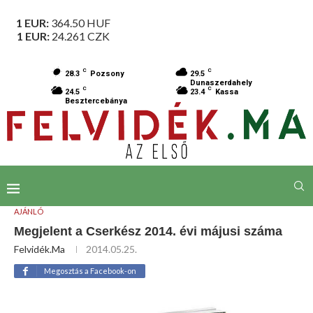
1 EUR:
364.50
HUF
1 EUR:
24.261
CZK
C
C
28.3
Pozsony
29.5
Dunaszerdahely
C
C
24.5
23.4
Kassa
Besztercebánya
AJÁNLÓ
Megjelent a Cserkész 2014. évi májusi száma
Felvidék.ma
2014.05.25.
Megosztás a Facebook-on