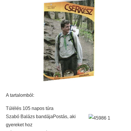
A tartalomból:
Túlélés 105 napos túra
Szabó Balázs bandája
Postás, aki
gyereket hoz