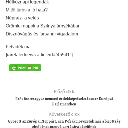
Hétköznapi legendák
Mitől túrós a ló háta?
Néprajz- a vetés
Örömtei napok a Szitnya árnyékában
Disznóvágás és farsangi vigadalom
Felvidék.ma
{iarelatednews articleid=”45541″}
Előző cikk
Erős összmagyar nemzeti érdekképviselet lesz az Európai
Parlamentben
Következő cikk
Győzött az Európai Néppárt, az EP-frakcióvezetők már a bizottság
elnökének megválasztására készülnek