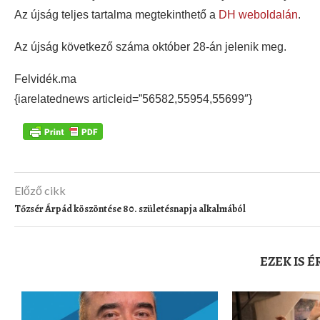
Az újság teljes tartalma megtekinthető a
DH weboldalán
.
Az újság következő száma október 28-án jelenik meg.
Felvidék.ma
{iarelatednews articleid=”56582,55954,55699″}
Előző cikk
Tőzsér Árpád köszöntése 80. születésnapja alkalmából
EZEK IS 