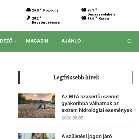
C
C
24.8
Pozsony
25.1
Dunaszerdahely
C
C
20.2
19.6
Kassa
Besztercebánya
IDÉZŐ
MAGAZIN
AJÁNLÓ
Legfrissebb hírek
Az MTA szakértői szerint
gyakoribbá válhatnak az
extrém hidrológiai események
2026.08.07.
A születési jogon járó