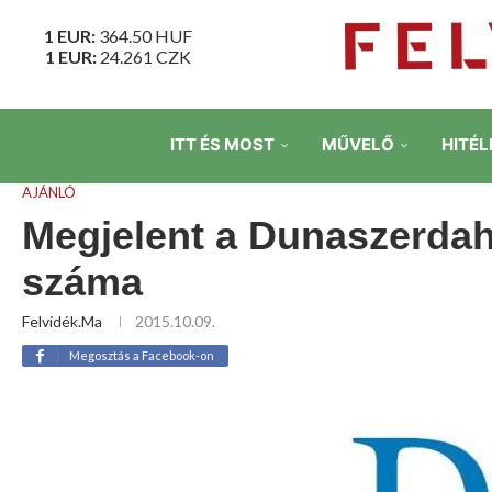
1 EUR:
364.50
HUF
1 EUR:
24.261
CZK
ITT ÉS MOST
MŰVELŐ
HITÉL
AJÁNLÓ
Megjelent a Dunaszerdahe
száma
Felvidék.ma
2015.10.09.
Megosztás a Facebook-on