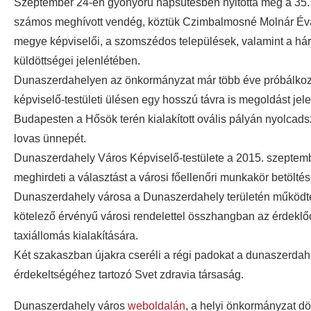
Szeptember 24-én gyönyörű napsütésben nyitotta meg a 35. C
számos meghívott vendég, köztük Czimbalmosné Molnár Év
megye képviselői, a szomszédos települések, valamint a há
küldöttségei jelenlétében.
Dunaszerdahelyen az önkormányzat már több éve próbálkozik
képviselő-testületi ülésen egy hosszú távra is megoldást jel
Budapesten a Hősök terén kialakított ovális pályán nyolca
lovas ünnepét.
Dunaszerdahely Város Képviselő-testülete a 2015. szeptem
meghirdeti a választást a városi főellenőri munkakör betöltés
Dunaszerdahely városa a Dunaszerdahely területén működtete
kötelező érvényű városi rendelettel összhangban az érdeklőd
taxiállomás kialakítására.
Két szakaszban újakra cseréli a régi padokat a dunaszerdah
érdekeltségéhez tartozó Svet zdravia társaság.
Dunaszerdahely város
weboldalán
, a helyi önkormányzat dö