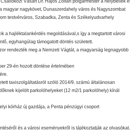
sallóközi Vásárt Dr. Hájos Zoltán polgármester a helybeliek é
a magyar nagykövet, Dunaszerdahely város és Nagyszombat
rom testvérváros, Szabadka, Zenta és Székelyudvarhely
 a hajléktalankérdés megoldásával,s így a megtartott városi
entő, egyhangúlag támogatott döntés született.
dszor rendezték meg a Nemzeti Vágtát, a magyarság legnagyobb
ber 29-én hozott döntése értelmében
ére.
tt taxiszolgáltatásról szóló 2014/9. számú általánosan
őknek kijelölt parkolóhelyeket (12 m2/1 parkolóhely) kínál
elyi kórház új gazdája, a Penta pénzügyi csoport
ntéséről és a városi eseményekről is tájékoztatják az olvasókat.