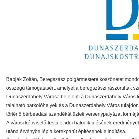
Babják Zoltán, Beregszász polgármestere köszönetet mondot
összegű támogatásért, amelyet a beregszászi rászorultak szá
Dunaszerdahely Városa bejelenti a Dunaszerdahely Város terü
található parkolóhelyek és a Dunaszerdahely Város tulajdon
történő bérbeadási szándékát üzleti versenypályázat formáj
A városi képviselő-testület idei hatodik ülésének eredménye
utána érvénybe lép a kerékpárút építésének elindítása.