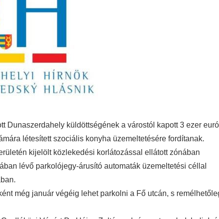
t Dunaszerdahely küldöttségének a várostól kapott 3 ezer eur
mára létesített szociális konyha üzemeltetésére fordítanak.
letén kijelölt közlekedési korlátozással ellátott zónában
ában lévő parkolójegy-árusító automaták üzemeltetési céllal
ában.
ként még január végéig lehet parkolni a Fő utcán, s remélhetőle