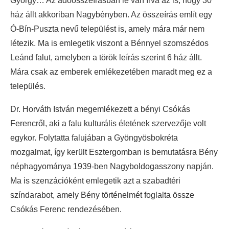
György… Az adóösszeírásban le van írva az is, hogy 30
ház állt akkoriban Nagybényben. Az összeírás említ egy
Ó-Bín-Puszta nevű települést is, amely mára már nem
létezik. Ma is emlegetik viszont a Bénnyel szomszédos
Leánd falut, amelyben a török leírás szerint 6 ház állt.
Mára csak az emberek emlékezetében maradt meg ez a
település.
Dr. Horváth István megemlékezett a bényi Csókás
Ferencről, aki a falu kulturális életének szervezője volt
egykor. Folytatta falujában a Gyöngyösbokréta
mozgalmat, így került Esztergomban is bemutatásra Bény
néphagyománya 1939-ben Nagyboldogasszony napján.
Ma is szenzációként emlegetik azt a szabadtéri
színdarabot, amely Bény történelmét foglalta össze
Csókás Ferenc rendezésében.