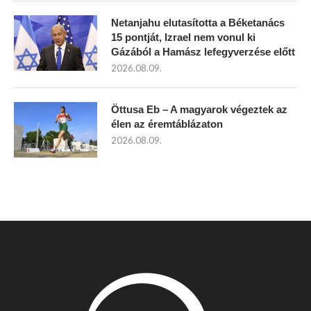
Netanjahu elutasította a Béketanács
15 pontját, Izrael nem vonul ki
Gázából a Hamász lefegyverzése előtt
2026.08.09.
Öttusa Eb – A magyarok végeztek az
élen az éremtáblázaton
2026.08.09.