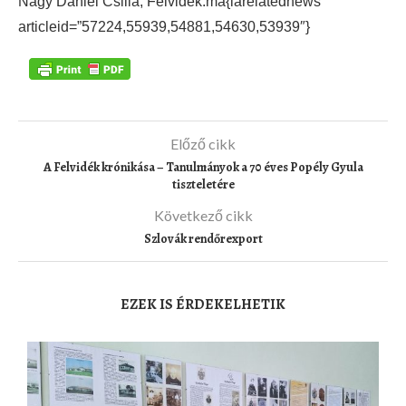
Nagy Dániel Csilla, Felvidék.ma{iarelatednews
articleid=”57224,55939,54881,54630,53939″}
Előző cikk
A Felvidék krónikása – Tanulmányok a 70 éves Popély Gyula
tiszteletére
Következő cikk
Szlovák rendőrexport
EZEK IS ÉRDEKELHETIK