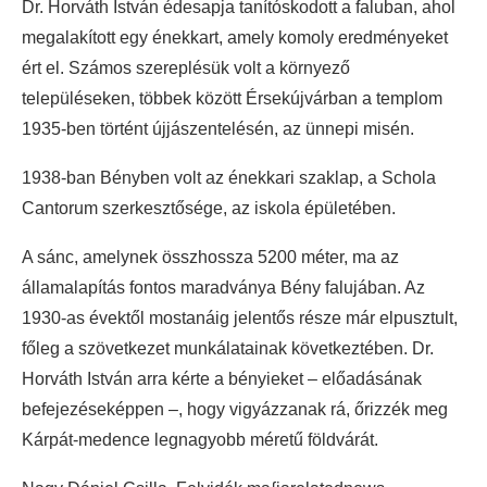
Dr. Horváth István édesapja tanítóskodott a faluban, ahol
megalakított egy énekkart, amely komoly eredményeket
ért el. Számos szereplésük volt a környező
településeken, többek között Érsekújvárban a templom
1935-ben történt újjászentelésén, az ünnepi misén.
1938-ban Bényben volt az énekkari szaklap, a Schola
Cantorum szerkesztősége, az iskola épületében.
A sánc, amelynek összhossza 5200 méter, ma az
államalapítás fontos maradványa Bény falujában. Az
1930-as évektől mostanáig jelentős része már elpusztult,
főleg a szövetkezet munkálatainak következtében. Dr.
Horváth István arra kérte a bényieket – előadásának
befejezéseképpen –, hogy vigyázzanak rá, őrizzék meg
Kárpát-medence legnagyobb méretű földvárát.