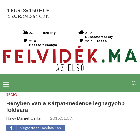
1 EUR:
364.50
HUF
1 EUR:
24.261
CZK
C
C
23.1
Pozsony
21.7
Dunaszerdahely
C
C
21.4
22.7
Kassa
Besztercebánya
RÉGIÓ
Bényben van a Kárpát-medence legnagyobb
földvára
Nagy Dániel Csilla
2015.11.09.
Megosztás a Facebook-on