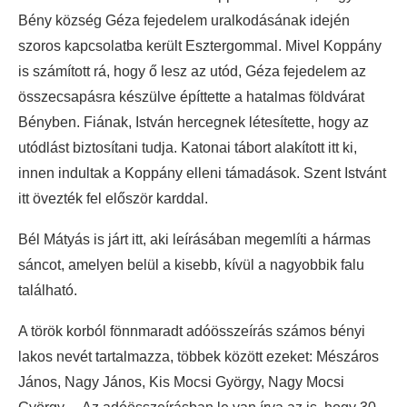
Bény község Géza fejedelem uralkodásának idején
szoros kapcsolatba került Esztergommal. Mivel Koppány
is számított rá, hogy ő lesz az utód, Géza fejedelem az
összecsapásra készülve építtette a hatalmas földvárat
Bényben. Fiának, István hercegnek létesítette, hogy az
utódlást biztosítani tudja. Katonai tábort alakított itt ki,
innen indultak a Koppány elleni támadások. Szent Istvánt
itt övezték fel először karddal.
Bél Mátyás is járt itt, aki leírásában megemlíti a hármas
sáncot, amelyen belül a kisebb, kívül a nagyobbik falu
található.
A török korból fönnmaradt adóösszeírás számos bényi
lakos nevét tartalmazza, többek között ezeket: Mészáros
János, Nagy János, Kis Mocsi György, Nagy Mocsi