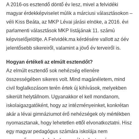
A 2016-os esztendő döntő év lesz, mivel a felvidéki
magyar érdekképviselet múlik a márciusi választásokon –
véli Kiss Beáta, az MKP Lévai járási elnöke, a 2016. évi
parlamenti választások MKP listájának 11. számú
képviselőjelöltje. A Felvidék.ma kérdésére vallott az óév
jelentősebb sikereiről, valamint a jövő év terveiről is.
Hogyan értékeli az elmúlt esztendőt?
Az elmúlt esztendő sok nehézség ellenére
összességében sikeres volt. Mind magánéletem, mind
civil foglalkozásom terén értek új kihívások, melyekben
sikerült helytállnom. Ugyanakkor el kell mondanom,
iskolaigazgatóként, hogy az intézményeinket, konkrétan
akár a lévai gimnáziumot érő nehézségek oly mértékben
nyomasztanak, hogy lehetetlen ettől elvonatkoztatni. Hisz
egy magyar pedagógus számára iskolája nem