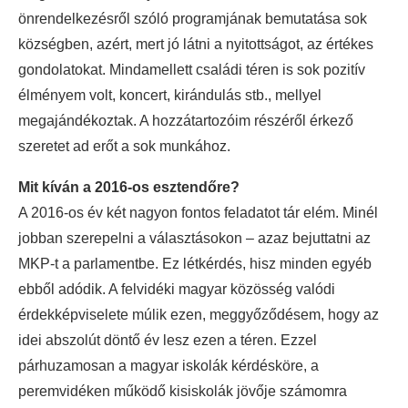
önrendelkezésről szóló programjának bemutatása sok
községben, azért, mert jó látni a nyitottságot, az értékes
gondolatokat. Mindamellett családi téren is sok pozitív
élményem volt, koncert, kirándulás stb., mellyel
megajándékoztak. A hozzátartozóim részéről érkező
szeretet ad erőt a sok munkához.
Mit kíván a 2016-os esztendőre?
A 2016-os év két nagyon fontos feladatot tár elém. Minél
jobban szerepelni a választásokon – azaz bejuttatni az
MKP-t a parlamentbe. Ez létkérdés, hisz minden egyéb
ebből adódik. A felvidéki magyar közösség valódi
érdekképviselete múlik ezen, meggyőződésem, hogy az
idei abszolút döntő év lesz ezen a téren. Ezzel
párhuzamosan a magyar iskolák kérdésköre, a
peremvidéken működő kisiskolák jövője számomra