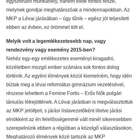
egyszerűen munkahely, hanem élete fontos része,
melynek gondjai meghatározóak a mindennapokban. Az
MKP a Lévai járásában – úgy tűnik – egész jól teljesített
ebben az évben, ez örömmel tölt el.
Melyik volt a legemlékezetesebb nap, vagy
rendezvény vagy esemény 2015-ben?
Nehéz egy-egy emlékezetes eseményt kiragadni,
közéletben mozgó ember számára sok fontos dolog
történik. Az egyéni élmények közül kiemelném, hogy idén
bíztak meg a lévai református gimnázium vezetésével,
részese lehettem a Femine Fortis – Erős Nők polgári
társulás létrejöttének. A Lévai járásban is megválasztottuk
az MKP jelöltjeit, s járási listavezetőként illetve járási
elnökként az én felelősségemmé vált minél sikeresebben
szerepelnünk ebben a régióban a közelgő választásokon.
Meghatározó élmények közé tartozik az MKP