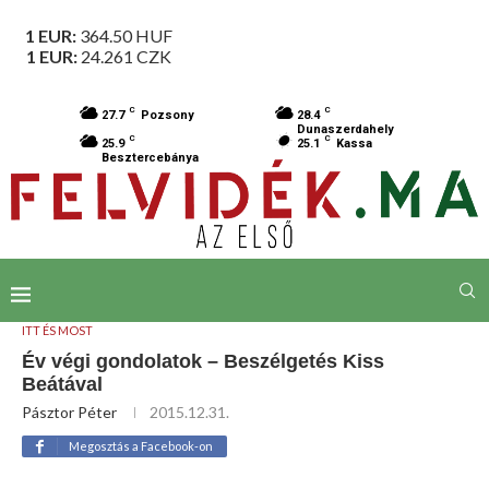
1 EUR:
364.50
HUF
1 EUR:
24.261
CZK
C
C
27.7
Pozsony
28.4
Dunaszerdahely
C
C
25.9
25.1
Kassa
Besztercebánya
ITT ÉS MOST
Év végi gondolatok – Beszélgetés Kiss
Beátával
Pásztor Péter
2015.12.31.
Megosztás a Facebook-on