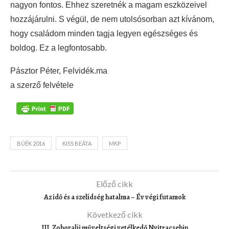
nagyon fontos. Ehhez szeretnék a magam eszközeivel
hozzájárulni. S végül, de nem utolsósorban azt kívánom,
hogy családom minden tagja legyen egészséges és
boldog. Ez a legfontosabb.
Pásztor Péter, Felvidék.ma
a szerző felvétele
BÚÉK 2016
KISS BEÁTA
MKP
Előző cikk
Az idő és a szelídség hatalma – Év végi futamok
Következő cikk
III. Zoboralji műveltségi vetélkedő Nyitracsehin