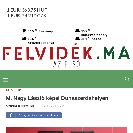
1 EUR:
363.75
HUF
1 EUR:
24.210
CZK
C
C
36.5
Pozsony
36.7
Dunaszerdahely
C
C
30.5
33.1
Kassa
Besztercebánya
KÉPRIPORT
M. Nagy László képei Dunaszerdahelyen
Sziklai Krisztina
2017.01.27.
Megosztás a Facebook-on