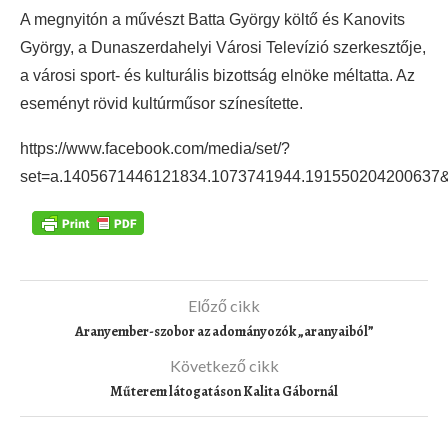
A megnyitón a művészt Batta György költő és Kanovits
György, a Dunaszerdahelyi Városi Televízió szerkesztője,
a városi sport- és kulturális bizottság elnöke méltatta. Az
eseményt rövid kultúrműsor színesítette.
https://www.facebook.com/media/set/?
set=a.1405671446121834.1073741944.191550204200637&
Előző cikk
Aranyember-szobor az adományozók „aranyaiból”
Következő cikk
Műterem látogatáson Kalita Gábornál