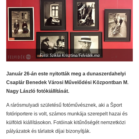
Fotó: Sziklai Krisztina/Felvidék.ma
Január 26-án este nyitották meg a dunaszerdahelyi
Csaplár Benedek Városi Művelődési Központban M.
Nagy László fotókiállítását.
A rárósmulyadi születésű fotóművésznek, aki a Šport
fotóriportere is volt, számos munkája szerepelt hazai és
külföldi kiállításokon. Fotóinak kitűnőségét nemzetközi
pályázatok és tárlatok díjai bizonyítják.