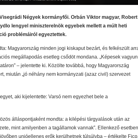
a Visegrádi Négyek kormányfői. Orbán Viktor magyar, Robert
dlo lengyel miniszterelnök egyebek mellett a múlt heti
ció problémáiról egyeztettek.
ta: Magyarország minden jogi kiskaput bezárt, és felkészült arr
grációs megállapodás esetleg csődöt mondana. „Képesek vagyun
táron” – jelentette ki. Közölte továbbá, hogy Magyarország
rt, miután „jó néhány nem kormányzati (azaz civil) szervezet
egyet, aki kijelentette: Varsó nem egyezhet bele a
özös álláspontjaként mondta: a kilépési tárgyalások után az
zete, mint amilyenben a tagállamok vannak”. Ellenkező esetbe
övőben unióellenes erők kerülhetnek túlsúlyba – értékelte Fico