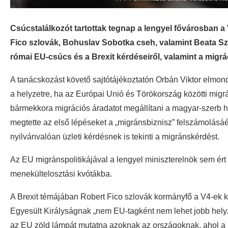
Csúcstalálkozót tartottak tegnap a lengyel fővárosban 
Fico szlovák, Bohuslav Sobotka cseh, valamint Beata Szy
római EU-csúcs és a Brexit kérdéseiről, valamint a migrá
A tanácskozást követő sajtótájékoztatón Orbán Viktor elmond
a helyzetre, ha az Európai Unió és Törökország közötti mi
bármekkora migrációs áradatot megállítani a magyar-szerb ha
megtette az első lépéseket a „migránsbiznisz” felszámolásáé
nyilvánvalóan üzleti kérdésnek is tekinti a migránskérdést.
Az EU migránspolitikájával a lengyel miniszterelnök sem ért 
menekültelosztási kvótákba.
A Brexit témájában Robert Fico szlovák kormányfő a V4-ek k
Egyesült Királyságnak „nem EU-tagként nem lehet jobb hely
az EU zöld lámpát mutatna azoknak az országoknak, ahol a j