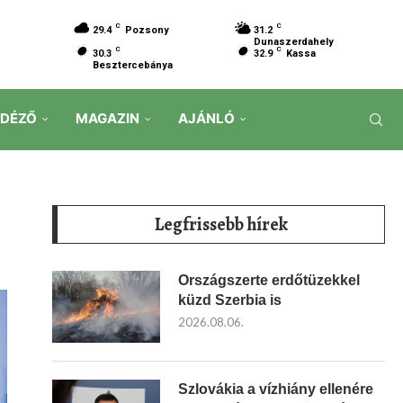
C
C
29.4
Pozsony
31.2
Dunaszerdahely
C
C
30.3
32.9
Kassa
Besztercebánya
IDÉZŐ
MAGAZIN
AJÁNLÓ
b
Legfrissebb hírek
Országszerte erdőtüzekkel
küzd Szerbia is
2026.08.06.
Szlovákia a vízhiány ellenére