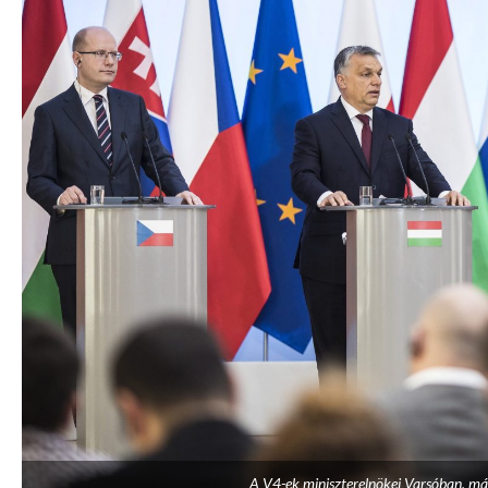
A V4-ek miniszterelnökei Varsóban, már