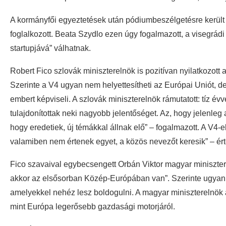
A kormányfői egyeztetések után pódiumbeszélgetésre került
foglalkozott. Beata Szydlo ezen úgy fogalmazott, a visegrá
startupjává” válhatnak.
Robert Fico szlovák miniszterelnök is pozitívan nyilatkozott
Szerinte a V4 ugyan nem helyettesítheti az Európai Uniót, de 
embert képviseli. A szlovák miniszterelnök rámutatott: tíz év
tulajdonítottak neki nagyobb jelentőséget. Az, hogy jelenleg a
hogy eredetiek, új témákkal állnak elő” – fogalmazott. A V4-e
valamiben nem értenek egyet, a közös nevezőt keresik” – ért
Fico szavaival egybecsengett Orbán Viktor magyar minisztere
akkor az elsősorban Közép-Európában van”. Szerinte ugyanis
amelyekkel nehéz lesz boldogulni. A magyar miniszterelnök 
mint Európa legerősebb gazdasági motorjáról.