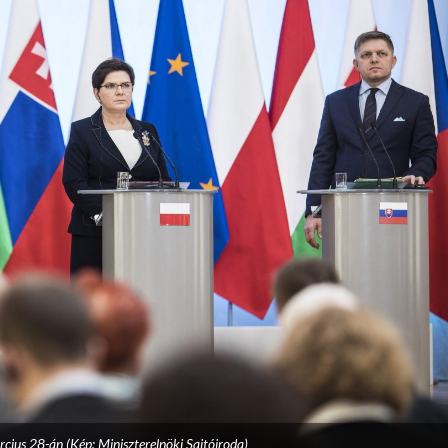
cius 28-án (Kép: Miniszterelnöki Sajtóiroda)