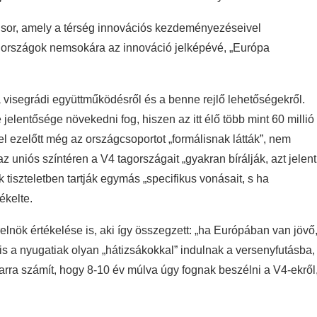
 sor, amely a térség innovációs kezdeményezéseivel
di országok nemsokára az innováció jelképévé, „Európa
 a visegrádi együttműködésről és a benne rejlő lehetőségekről.
jelentősége növekedni fog, hiszen az itt élő több mint 60 millió
vel ezelőtt még az országcsoportot „formálisnak látták”, nem
z uniós színtéren a V4 tagországait „gyakran bírálják, azt jelent
k tiszteletben tartják egymás „specifikus vonásait, s ha
ékelte.
lnök értékelése is, aki így összegzett: „ha Európában van jövő
 a nyugatiak olyan „hátizsákokkal” indulnak a versenyfutásba,
arra számít, hogy 8-10 év múlva úgy fognak beszélni a V4-ekről