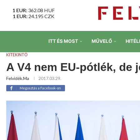
1 EUR:
362.08
HUF
1 EUR:
24.195
CZK
ITT ÉS MOST
MŰVELŐ
HITÉL
KITEKINTŐ
A V4 nem EU-pótlék, de 
Felvidék.ma
2017.03.29.
Megosztás a Facebook-on