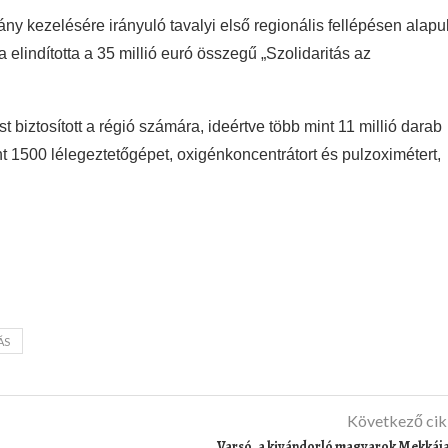
ny kezelésére irányuló tavalyi első regionális fellépésen alapul
indította a 35 millió euró összegű „Szolidaritás az
biztosított a régió számára, ideértve több mint 11 millió darab
t 1500 lélegeztetőgépet, oxigénkoncentrátort és pulzoximétert,
ÁS
Következő ci
Varsó, a kivándorló magyarok Mekkáj