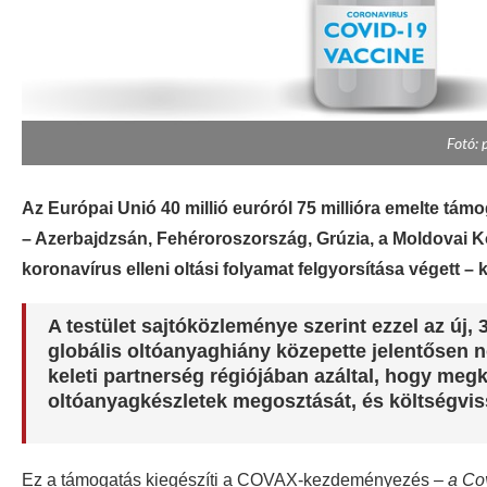
Fotó: 
Az Európai Unió 40 millió euróról 75 millióra emelte tám
– Azerbajdzsán, Fehéroroszország, Grúzia, a Moldovai 
koronavírus elleni oltási folyamat felgyorsítása végett –
A testület sajtóközleménye szerint ezzel az új,
globális oltóanyaghiány közepette jelentősen n
keleti partnerség régiójában azáltal, hogy meg
oltóanyagkészletek megosztását, és költségvissz
Ez a támogatás kiegészíti a COVAX-kezdeményezés
– a Co