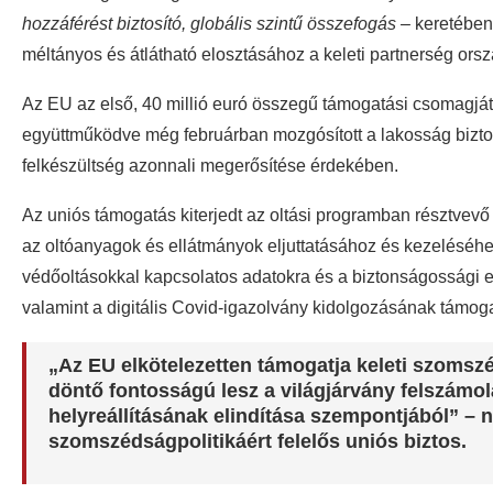
hozzáférést biztosító, globális szintű összefogás –
keretében 
méltányos és átlátható elosztásához a keleti partnerség ors
Az EU az első, 40 millió euró összegű támogatási csomagját
együttműködve még februárban mozgósított a lakosság bizton
felkészültség azonnali megerősítése érdekében.
Az uniós támogatás kiterjedt az oltási programban résztve
az oltóanyagok és ellátmányok eljuttatásához és kezeléséhez
védőoltásokkal kapcsolatos adatokra és a biztonságossági e
valamint a digitális Covid-igazolvány kidolgozásának támog
„Az EU elkötelezetten támogatja keleti szomszéd
döntő fontosságú lesz a világjárvány felszámol
helyreállításának elindítása szempontjából” – n
szomszédságpolitikáért felelős uniós biztos.