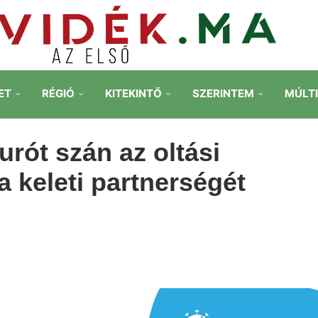
ET
RÉGIÓ
KITEKINTŐ
SZERINTEM
MÚLT
urót szán az oltási
a keleti partnerségét