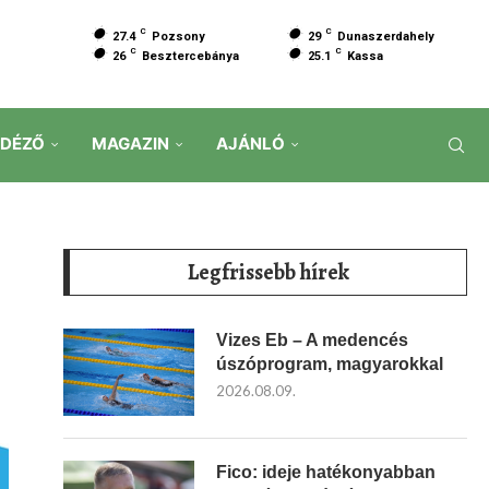
C
C
27.4
Pozsony
29
Dunaszerdahely
C
C
26
Besztercebánya
25.1
Kassa
IDÉZŐ
MAGAZIN
AJÁNLÓ
Legfrissebb hírek
Vizes Eb – A medencés
úszóprogram, magyarokkal
2026.08.09.
Fico: ideje hatékonyabban