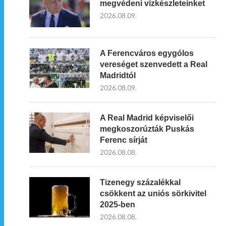
megvédeni vízkészleteinket
2026.08.09.
A Ferencváros egygólos
vereséget szenvedett a Real
Madridtól
2026.08.09.
A Real Madrid képviselői
megkoszorúzták Puskás
Ferenc sírját
2026.08.08.
Tizenegy százalékkal
csökkent az uniós sörkivitel
2025-ben
2026.08.08.