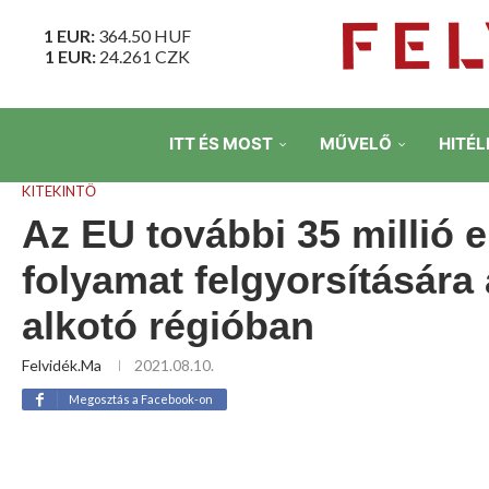
1 EUR:
364.50
HUF
1 EUR:
24.261
CZK
ITT ÉS MOST
MŰVELŐ
HITÉL
KITEKINTŐ
Az EU további 35 millió e
folyamat felgyorsítására 
alkotó régióban
Felvidék.ma
2021.08.10.
Megosztás a Facebook-on