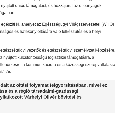
nyújtott uniós támogatást, és hozzájárul az oltóanyagok
zágaiban.
 egészíti ki, amelyet az Egészségügyi Világszervezettel (WHO)
ságos és hatékony oltására való felkészülés és a helyi
vő egészségügyi vezetők és egészségügyi személyzet képzésére
 nyújtott kulcsfontosságú logisztikai támogatásra, a
llenőrzésre, a kommunikációra és a közösségi szerepvállalásra
atására.
ait az oltási folyamat felgyorsításában, mivel ez
ása és a régió társadalmi-gazdasági
yilatkozott
Várhelyi Olivér
bővítési és