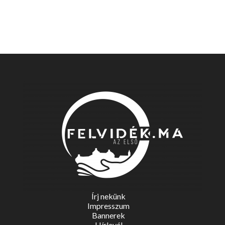
Írj nekünk
Impresszum
Bannerek
Hírlevél