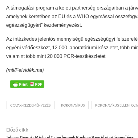
A támogatási program a keleti partnerség országaiban a járvá
amelynek keretében az EU és a WHO egymással összefogva el
egészségügyért” kezdeményezést.
Az intézkedés jelentős mennyiségű egészségügyi felszerelést 
egyéni védőeszközt, 12 000 laboratóriumi készletet, több min
valamint több mint 20 000 PCR-tesztkészletet.
(mti/Felvidék.ma)
COVAX-KEZDEMÉNYEZÉS
KORONAVÍRUS
KORONAVÍRUS ELLENI OLT
Előző cikk
Johnny Depp és Michael Caine lesznek Karlovy Vary idei sztárvendégei