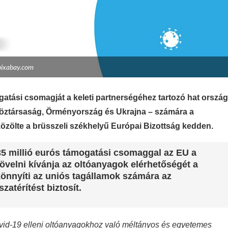
pixabay.com
ogatási csomagját a keleti partnerségéhez tartozó hat ország
Köztársaság, Örményország és Ukrajna – számára a
 közölte a brüsszeli székhelyű Európai Bizottság kedden.
 35 millió eurós támogatási csomaggal az EU a
övelni kívánja az oltóanyagok elérhetőségét a
könnyíti az uniós tagállamok számára az
atérítést biztosít.
vid-19 elleni oltóanyagokhoz való méltányos és egyetemes