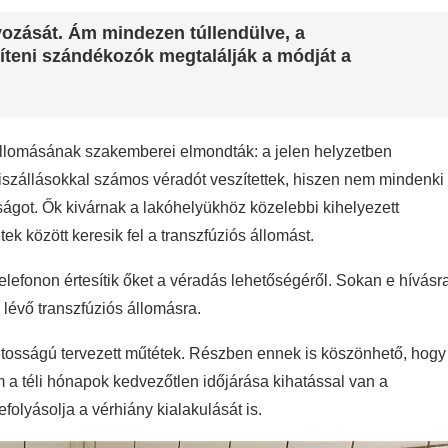
ozását. Ám mindezen túllendülve, a
íteni szándékozók megtalálják a módját a
 állomásának szakemberei elmondták: a jelen helyzetben
iszállásokkal számos véradót veszítettek, hiszen nem mindenki
ságot. Ők kivárnak a lakóhelyükhöz közelebbi kihelyezett
k között keresik fel a transzfúziós állomást.
telefonon értesítik őket a véradás lehetőségéről. Sokan e hívásr
lévő transzfúziós állomásra.
tosságú tervezett műtétek. Részben ennek is köszönhető, hogy
 a téli hónapok kedvezőtlen időjárása kihatással van a
folyásolja a vérhiány kialakulását is.