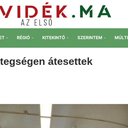
ET
RÉGIÓ
KITEKINTŐ
SZERINTEM
MÚLT
etegségen átesettek