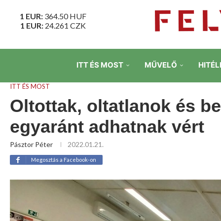
1 EUR:
364.50
HUF
1 EUR:
24.261
CZK
ITT ÉS MOST
MŰVELŐ
HITÉL
ITT ÉS MOST
Oltottak, oltatlanok és b
egyaránt adhatnak vért
Pásztor Péter
2022.01.21.
Megosztás a Facebook-on