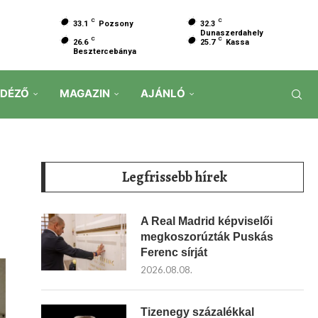
C
C
33.1
Pozsony
32.3
Dunaszerdahely
C
C
26.6
25.7
Kassa
Besztercebánya
IDÉZŐ
MAGAZIN
AJÁNLÓ
Legfrissebb hírek
A Real Madrid képviselői
megkoszorúzták Puskás
Ferenc sírját
2026.08.08.
Tizenegy százalékkal