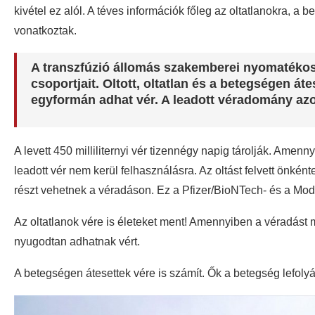
kivétel ez alól. A téves információk főleg az oltatlanokra, a
vonatkoztak.
A transzfúzió állomás szakemberei nyomatékosí
csoportjait. Oltott, oltatlan és a betegségen át
egyformán adhat vér. A leadott véradomány azo
A levett 450 milliliternyi vér tizennégy napig tárolják. Amenn
leadott vér nem kerül felhasználásra. Az oltást felvett önké
részt vehetnek a véradáson. Ez a Pfizer/BioNTech- és a Mode
Az oltatlanok vére is életeket ment! Amennyiben a véradást
nyugodtan adhatnak vért.
A betegségen átesettek vére is számít. Ők a betegség lefolyá