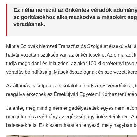
Ez néha nehezíti az önkéntes véradók adomány
szigorításokhoz alkalmazkodva a másokért seg
véradásnak.
Mint a Szlovák Nemzeti Transzfúziós Szolgálat érsekújvári
hatványozottan szükség van az önkéntesekre. Az elmaradt k
tudja megoldani és leküzdeni az akár 100 kilométernyi távol
véradás beindításáig. Mások összefognak és szervezett kerete
Az állomás is tartja a kapcsolatot a rendszeres véradóikkal, 
reagálva érkeznek az Érsekújvári Egyetemi Kórház területén 
Jelenleg még mindig nem engedélyezettek egyes nem létfon
nem jelentős a vérhiány az egészségügyi intézeteinkben. Ám
balesetekre is. Ez kiszámíthatatlan tényező, mely nagyban be