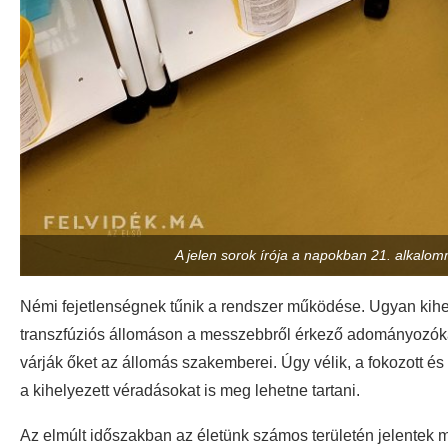
A jelen sorok írója a napokban 21. alkalom
Némi fejetlenségnek tűnik a rendszer működése. Ugyan kih
transzfúziós állomáson a messzebbről érkező adományozóka
várják őket az állomás szakemberei. Úgy vélik, a fokozott és 
a kihelyezett véradásokat is meg lehetne tartani.
Az elmúlt időszakban az életünk számos területén jelentek m