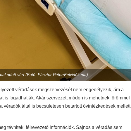
mal adott vért (Fotó: Pásztor Péter/Felvidék.ma)
elyezett véradások megszervezését nem engedélyezik, ám a
t is fogadhatják. Akár szervezett módon is mehetnek, örömmel
a véradók által is becsületesen betartott óvintézkedések mellett
eg tévhitek, félrevezető információk. Sajnos a véradás sem