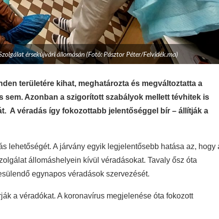
zolgálat érsekújvári állomásán (Fotó: Pásztor Péter/Felvidék.ma)
inden területére kihat, meghatározta és megváltoztatta a
s sem. Azonban a szigorított szabályok mellett tévhitek is
A véradás így fokozottabb jelentőséggel bír – állítják a
s lehetőségét. A járvány egyik legjelentősebb hatása az, hogy 
olgálat állomáshelyein kívül véradásokat. Tavaly ősz óta
létesülendő egynapos véradások szervezését.
ják a véradókat. A koronavírus megjelenése óta fokozott