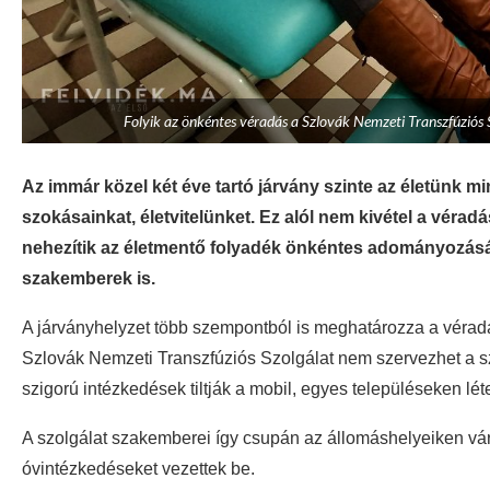
Folyik az önkéntes véradás a Szlovák Nemzeti Transzfúziós S
Az immár közel két éve tartó járvány szinte az életünk m
szokásainkat, életvitelünket. Ez alól nem kivétel a véradá
nehezítik az életmentő folyadék önkéntes adományozását. 
szakemberek is.
A járványhelyzet több szempontból is meghatározza a véradá
Szlovák Nemzeti Transzfúziós Szolgálat nem szervezhet a sz
szigorú intézkedések tiltják a mobil, egyes településeken 
A szolgálat szakemberei így csupán az állomáshelyeiken vár
óvintézkedéseket vezettek be.