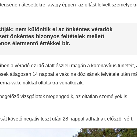
 betegségen átesettekre, avagy éppen az oltást felvett személyek
tják: nem különítik el az önkéntes véradók
esett önkéntes bizonyos feltételek mellett
nos életmentő értékkel bír.
yiben a véradó ez idő alatt észleli magán a koronavírus tüneteit, 
ntesek átlagosan 14 nappal a vakcina dózisának felvétele után m
rna-vakcinákkal oltottakra vonatkozik.
 megelőző vizsgálatok megengedik, az oltatlan személyek is
sát követő negatív teszt után 28 nappal adhatnak először vért.