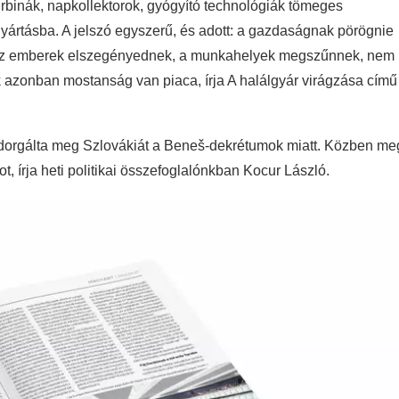
urbinák, napkollektorok, gyógyító technológiák tömeges
gyártásba. A jelszó egyszerű, és adott: a gazdaságnak pörögnie
l, az emberek elszegényednek, a munkahelyek megszűnnek, nem
 azonban mostanság van piaca, írja A halálgyár virágzása című
 dorgálta meg Szlovákiát a Beneš-dekrétumok miatt. Közben me
t, írja heti politikai összefoglalónkban Kocur László.