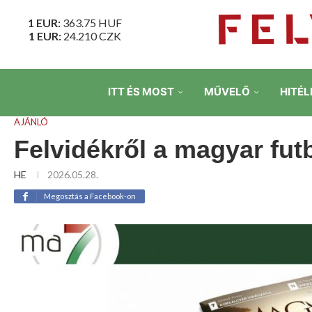
1 EUR:
363.75
HUF
1 EUR:
24.210
CZK
ITT ÉS MOST
MŰVELŐ
HITÉL
AJÁNLÓ
Felvidékről a magyar fut
HE
2026.05.28.
Megosztás a Facebook-on