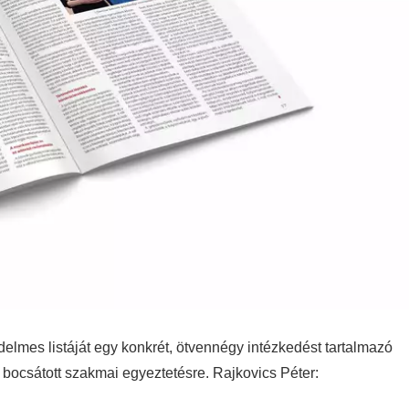
edelmes listáját egy konkrét, ötvennégy intézkedést tartalmazó
bocsátott szakmai egyeztetésre. Rajkovics Péter: