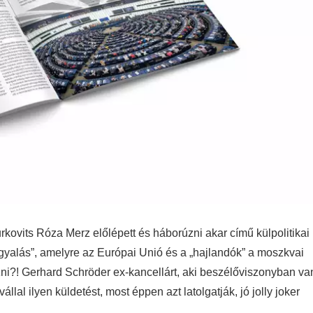
kovits Róza Merz előlépett és háborúzni akar című külpolitikai
rgyalás”, amelyre az Európai Unió és a „hajlandók” a moszkvai
ni?! Gerhard Schröder ex-kancellárt, aki beszélőviszonyban va
llal ilyen küldetést, most éppen azt latolgatják, jó jolly joker