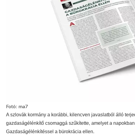
Fotó:
ma7
A szlovák kormány a korábbi, kilencven javaslatból álló terj
gazdaságélénkítő csomaggá szűkítette, amelyet a napokban 
Gazdaságélénkítéssel a bürokrácia ellen.