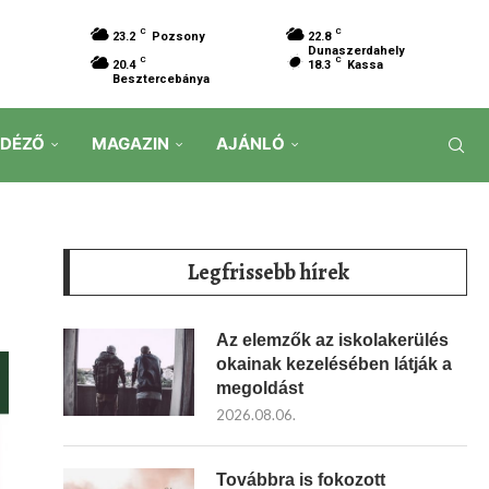
C
C
23.2
Pozsony
22.8
Dunaszerdahely
C
C
20.4
18.3
Kassa
Besztercebánya
IDÉZŐ
MAGAZIN
AJÁNLÓ
Legfrissebb hírek
Az elemzők az iskolakerülés
okainak kezelésében látják a
megoldást
2026.08.06.
Továbbra is fokozott