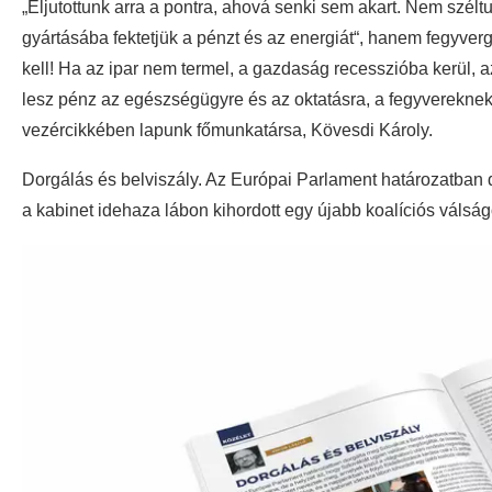
„Eljutottunk arra a pontra, ahová senki sem akart. Nem szélt
gyártásába fektetjük a pénzt és az energiát“, hanem fegyver
kell! Ha az ipar nem termel, a gazdaság recesszióba kerü
lesz pénz az egészségügyre és az oktatásra, a fegyvereknek
vezércikkében lapunk főmunkatársa, Kövesdi Károly.
Dorgálás és belviszály. Az Európai Parlament határozatban
a kabinet idehaza lábon kihordott egy újabb koalíciós válságo