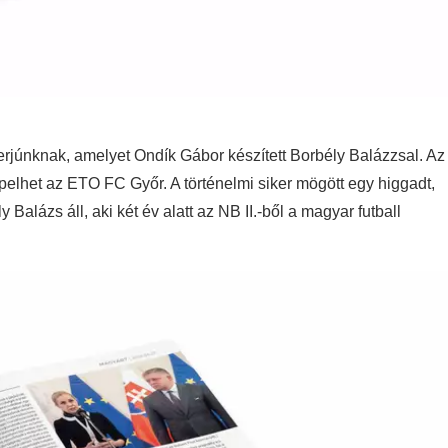
terjúnknak, amelyet Ondík Gábor készített Borbély Balázzsal. Az
elhet az ETO FC Győr. A történelmi siker mögött egy higgadt,
alázs áll, aki két év alatt az NB II.-ből a magyar futball