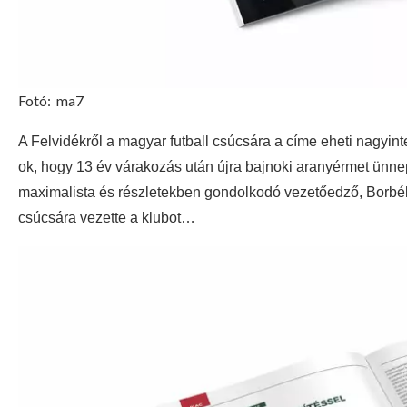
Fotó:
ma7
A Felvidékről a magyar futball csúcsára a címe eheti nagyin
ok, hogy 13 év várakozás után újra bajnoki aranyérmet ünnep
maximalista és részletekben gondolkodó vezetőedző, Borbély B
csúcsára vezette a klubot…