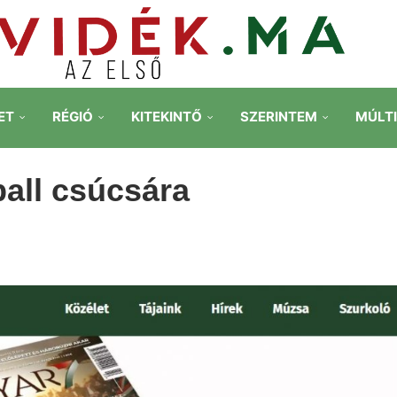
ET
RÉGIÓ
KITEKINTŐ
SZERINTEM
MÚLT
ball csúcsára