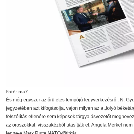
Fotó:
ma7
És még egyszer az őrületes tempójú fegyverkezésről. N. Gyur
jegyzetében azt kifogásolja, vajon milyen az a „folyó béketá
felszólítás ellenére sem képesek tárgyalásvezetőt megnevez
az oroszokkal, visszakézből utasítják el, Angela Merkel nem vá
lenne-e Mark Rutte NATO-főtitkár…