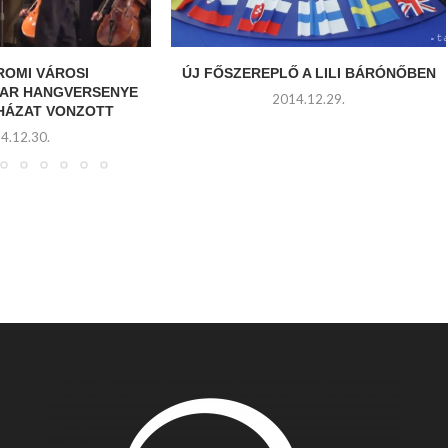
ROMI VÁROSI
ÚJ FŐSZEREPLŐ A LILI BÁRÓNŐBEN
AR HANGVERSENYE
2014.12.29.
THÁZAT VONZOTT
4.12.30.