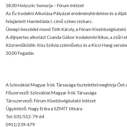
18.00 Helyszín: Somorja – Fórum Intézet
Az Év Irodalmi Alkotása Pályázat eredményhirdetése és a díjáta
felajánlott Hamletiáda I. című színes rézkarc.
Ünnepi beszédet mond Tóth Károly, a Fórum Kisebbségkutató 
A díjnyertes alkotást Csanda Gábor irodalomkritikus, a zsűri el
Közreműködik: Kiss Szilvia színművész és a Kicsi Hang versén
20.00 Fogadás
A Szlovákiai Magyar Írók Társasága tisztelettel meghívja Önt
Főszervező: Szlovákiai Magyar Írók Társasága
Társszervező: Fórum Kisebbségkutató Intézet
Ügyintéző: Nagy Erika a SZMÍT titkára
Tel: 031/552-79-64
0911/239-479