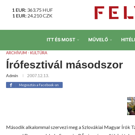
1 EUR:
363.75
HUF
1 EUR:
24.210
CZK
ITT ÉS MOST
MŰVELŐ
HITÉL
ARCHÍVUM - KULTÚRA
Írófesztivál másodszor
Admin
2007.12.13.
Megosztás a Facebook-on
Második alkalommal szervezi meg a Szlovákiai Magyar Írók Tár