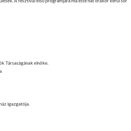
lések. A fesztivál első programjára ma este hat órakor kerül sor
ók Társaságának elnöke.
a
áz igazgatója.