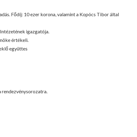
dás. Fődíj: 10 ezer korona, valamint a Kopócs Tibor által
Intézetének igazgatója.
nöke értékeli.
eklő együttes
 a rendezvénysorozatra.