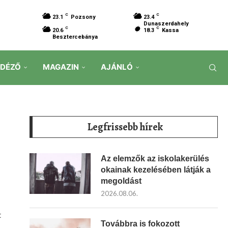
C
C
23.1
Pozsony
23.4
Dunaszerdahely
C
C
20.6
18.3
Kassa
Besztercebánya
IDÉZŐ
MAGAZIN
AJÁNLÓ
Legfrissebb hírek
Az elemzők az iskolakerülés
okainak kezelésében látják a
megoldást
2026.08.06.
t
Továbbra is fokozott