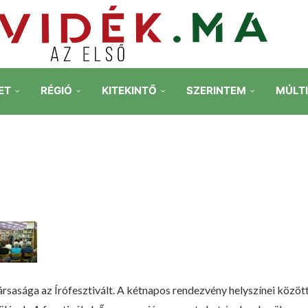
ET
RÉGIÓ
KITEKINTŐ
SZERINTEM
MÚLT
sasága az Írófesztivált. A kétnapos rendezvény helyszínei közöt