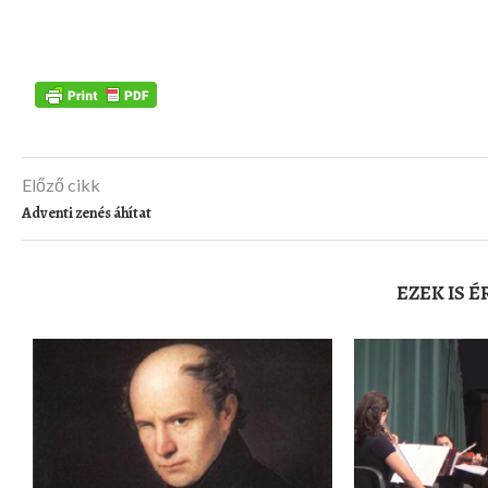
Előző cikk
Adventi zenés áhítat
EZEK IS 