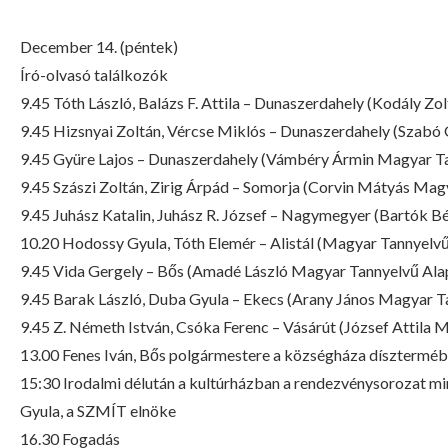
December 14. (péntek)
Író-olvasó találkozók
9.45 Tóth László, Balázs F. Attila – Dunaszerdahely (Kodály Z
9.45 Hizsnyai Zoltán, Vércse Miklós – Dunaszerdahely (Szabó
9.45 Gyüre Lajos – Dunaszerdahely (Vámbéry Ármin Magyar Ta
9.45 Szászi Zoltán, Zirig Árpád – Somorja (Corvin Mátyás Mag
9.45 Juhász Katalin, Juhász R. József – Nagymegyer (Bartók B
10.20 Hodossy Gyula, Tóth Elemér – Alistál (Magyar Tannyelvű
9.45 Vida Gergely – Bős (Amadé László Magyar Tannyelvű Ala
9.45 Barak László, Duba Gyula – Ekecs (Arany János Magyar T
9.45 Z. Németh István, Csóka Ferenc – Vásárút (József Attila 
13.00 Fenes Iván, Bős polgármestere a községháza dísztermébe
15:30 Irodalmi délután a kultúrházban a rendezvénysorozat mi
Gyula, a SZMÍT elnöke
16.30 Fogadás