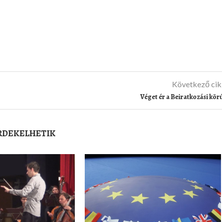
Következő ci
Véget ér a Beiratkozási kör
ÉRDEKELHETIK