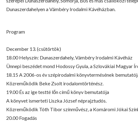
szerepel Dunaszerdahely, Somorja, Bős és más csallóközi telepü
Dunaszerdahelyen a Vámbéry Irodalmi Kávéházban.
Program
December 13. (csütörtök)
18.00 Helyszín: Dunaszerdahely, Vámbéry Irodalmi Kávéház
Ünnepi beszédet mond Hodossy Gyula, a Szlovákiai Magyar Ír
18.15 A 2006-os év szépirodalmi könyvtermésének bemutatój
Közreműködik Beke Zsolt irodalomtörténész.
19.00 És az ige testté lőn című könyv bemutatója
A könyvet ismerteti Liszka József néprajztudós.
Közreműködik Tóth Tibor színművész, a Komáromi Jókai Szính
20.00 Fogadás