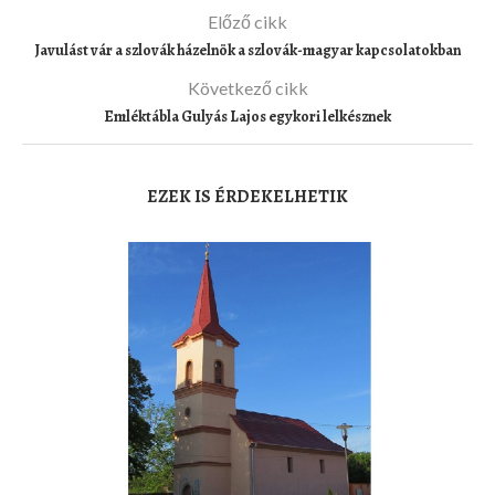
Előző cikk
Javulást vár a szlovák házelnök a szlovák-magyar kapcsolatokban
Következő cikk
Emléktábla Gulyás Lajos egykori lelkésznek
EZEK IS ÉRDEKELHETIK