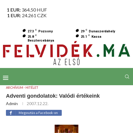
1 EUR:
364.50
HUF
1 EUR:
24.261
CZK
C
C
27.3
Pozsony
29
Dunaszerdahely
C
C
25.8
25.1
Kassa
Besztercebánya
ARCHÍVUM - HITÉLET
Adventi gondolatok: Valódi értékeink
Admin
2007.12.22.
Megosztás a Facebook-on