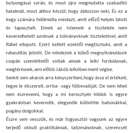
bolyongásai során, és most újra megmutatta szabadító
hatalmát, most ahhoz készül, hogy áldozzon neki. És ez a
kegy számára felülmúlta mindazt, amit előző helyén látott
és tapasztalt. Ennek az Istennek a tisztelete nem
keveredhetett azoknak a bálványoknak tiszteletével, amit
Ráhel ellopott. Ezért kellett ezektől megtisztulni, amit a
ruhaváltás jelzett. De mindezek a külső megnyilvánulások
csupán szemléltetői voltak annak a lelki fordulásnak,
megtérésnek, ami előbb Jákób lelkében ment végbe.
Senkit sem akarok arra kényszeríteni, hogy ássa el értékeit,
tegye le ékszereit, orrba- vagy fülbevalóját. De nem lehet
nem észrevenni, hogy a mi keresztyén hitünk is egyre
gyakrabban keveredik, elegyedik különféle babonákkal,
pogány dolgokkal.
Észre sem vesszük, és már fogyasztói vagyunk az egyre
terjedő okkult praktikáknak, talizmánoknak, szerencsét