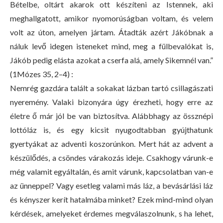
Bételbe, oltárt akarok ott készíteni az Istennek, aki
meghallgatott, amikor nyomorúságban voltam, és velem
volt az úton, amelyen jártam. Átadták azért Jákóbnak a
náluk levő idegen isteneket mind, meg a fülbevalókat is,
Jákób pedig elásta azokat a cserfa alá, amely Sikemnél van.”
(1Mózes 35, 2–4) :
Nemrég gazdára talált a sokakat lázban tartó csillagászati
nyeremény. Valaki bizonyára úgy érezheti, hogy erre az
életre ő már jól be van biztosítva. Alábbhagy az össznépi
lottóláz is, és egy kicsit nyugodtabban gyújthatunk
gyertyákat az adventi koszorúnkon. Mert hát az advent a
készülődés, a csöndes várakozás ideje. Csakhogy várunk-e
még valamit egyáltalán, és amit várunk, kapcsolatban van-e
az ünneppel? Vagy esetleg valami más láz, a bevásárlási láz
és kényszer kerít hatalmába minket? Ezek mind-mind olyan
kérdések, amelyeket érdemes megválaszolnunk, s ha lehet,