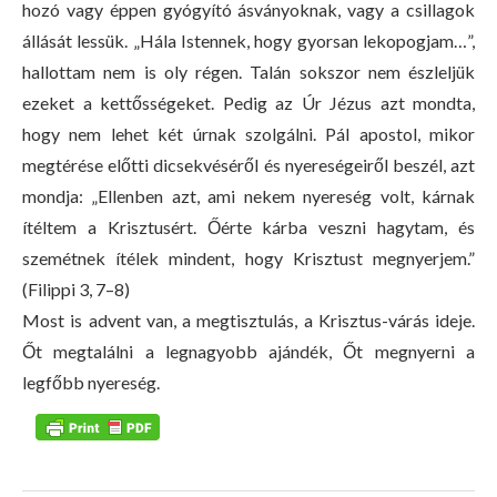
hozó vagy éppen gyógyító ásványoknak, vagy a csillagok
állását lessük. „Hála Istennek, hogy gyorsan lekopogjam…”,
hallottam nem is oly régen. Talán sokszor nem észleljük
ezeket a kettősségeket. Pedig az Úr Jézus azt mondta,
hogy nem lehet két úrnak szolgálni. Pál apostol, mikor
megtérése előtti dicsekvéséről és nyereségeiről beszél, azt
mondja: „Ellenben azt, ami nekem nyereség volt, kárnak
ítéltem a Krisztusért. Őérte kárba veszni hagytam, és
szemétnek ítélek mindent, hogy Krisztust megnyerjem.”
(Filippi 3, 7–8)
Most is advent van, a megtisztulás, a Krisztus-várás ideje.
Őt megtalálni a legnagyobb ajándék, Őt megnyerni a
legfőbb nyereség.