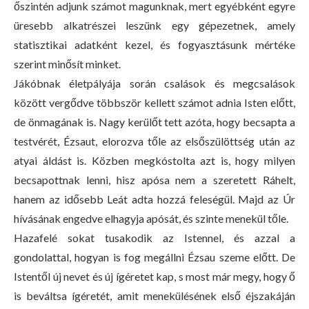
őszintén adjunk számot magunknak, mert egyébként egyre
üresebb alkatrészei leszünk egy gépezetnek, amely
statisztikai adatként kezel, és fogyasztásunk mértéke
szerint minősít minket.
Jákóbnak életpályája során csalások és megcsalások
között vergődve többször kellett számot adnia Isten előtt,
de önmagának is. Nagy kerülőt tett azóta, hogy becsapta a
testvérét, Ézsaut, elorozva tőle az elsőszülöttség után az
atyai áldást is. Közben megkóstolta azt is, hogy milyen
becsapottnak lenni, hisz apósa nem a szeretett Ráhelt,
hanem az idősebb Leát adta hozzá feleségül. Majd az Úr
hívásának engedve elhagyja apósát, és szinte menekül tőle.
Hazafelé sokat tusakodik az Istennel, és azzal a
gondolattal, hogyan is fog megállni Ézsau szeme előtt. De
Istentől új nevet és új ígéretet kap, s most már megy, hogy ő
is beváltsa ígéretét, amit menekülésének első éjszakáján