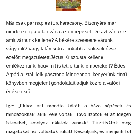
Már csak pár nap és itt a karácsony. Bizonyára már
mindenki izgatottan várja az ünnepeket. De azt várjuk-e,
amit várnunk kellene? A békére szeretetre várunk,
vágyunk? Vagy talán sokkal inkább a sok-sok évvel
ezelőtt megszületett Jézus Krisztusra kellene
emlékeznünk, hogy mit is tett értünk, emberekért? Édes
Árpád alistáli lelkipásztor a Mindennapi kenyerünk című
könyvben megjelent gondolatait adjuk közre a valódi
értékeinkről.
Ige: „Ekkor azt mondta Jákób a háza népének és
mindazoknak, akik vele voltak: Távolítsátok el az idegen
isteneket, amelyek nálatok vannak! Tisztítsátok meg
magatokat, és váltsatok ruhát! Készüljünk, és menjünk föl