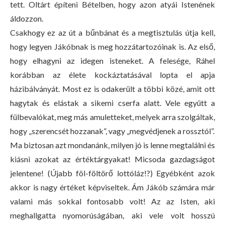
tett. Oltárt építeni Bételben, hogy azon atyái Istenének
áldozzon.
Csakhogy ez az út a bűnbánat és a megtisztulás útja kell,
hogy legyen Jákóbnak is meg hozzátartozóinak is. Az első,
hogy elhagyni az idegen isteneket. A felesége, Ráhel
korábban az élete kockáztatásával lopta el apja
házibálványát. Most ez is odakerült a többi közé, amit ott
hagytak és elástak a sikemi cserfa alatt. Vele együtt a
fülbevalókat, meg más amuletteket, melyek arra szolgáltak,
hogy „szerencsét hozzanak”, vagy „megvédjenek a rossztól”.
Ma biztosan azt mondanánk, milyen jó is lenne megtalálni és
kiásni azokat az értéktárgyakat! Micsoda gazdagságot
jelentene! (Újabb föl-föltörő lottóláz!?) Egyébként azok
akkor is nagy értéket képviseltek. Ám Jákób számára már
valami más sokkal fontosabb volt! Az az Isten, aki
meghallgatta nyomorúságában, aki vele volt hosszú