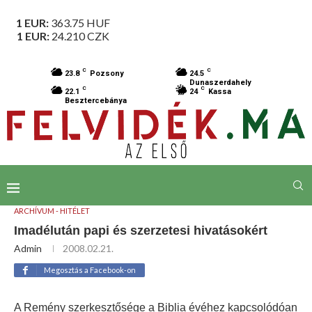
1 EUR:
363.75
HUF
1 EUR:
24.210
CZK
C
C
23.8
Pozsony
24.5
Dunaszerdahely
C
C
22.1
24
Kassa
Besztercebánya
ARCHÍVUM - HITÉLET
Imadélután papi és szerzetesi hivatásokért
Admin
2008.02.21.
Megosztás a Facebook-on
A Remény szerkesztősége a Biblia évéhez kapcsolódóan