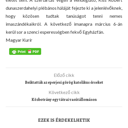
dunaszerdahelyi plébános háláját fejezte ki a jelenlévőknek,
hogy közösen tudtak tanúságot tenni nemes
imaszándékaikról. A következő imanapra március 6-án
kerül sor a szenci esperességben fekvő Egyházfán.
Magyar Kurír
Előző cikk
Beiktatták az eperjesi görög katolikus érseket
Következő cikk
Közbotrány egy tátrai vasútállomáson
EZEK IS ÉRDEKELHETIK