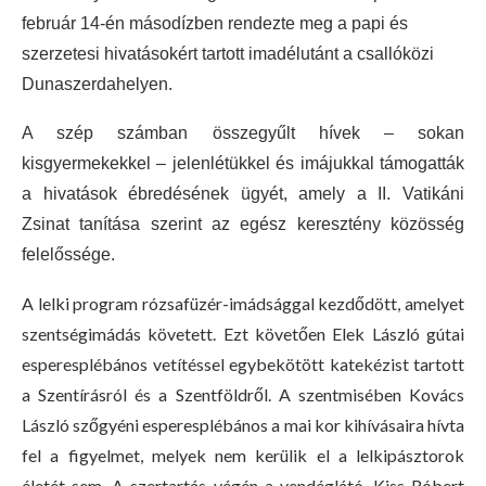
február 14-én másodízben rendezte meg a papi és
szerzetesi hivatásokért tartott imadélutánt a csallóközi
Dunaszerdahelyen.
A szép számban összegyűlt hívek – sokan
kisgyermekekkel – jelenlétükkel és imájukkal támogatták
a hivatások ébredésének ügyét, amely a II. Vatikáni
Zsinat tanítása szerint az egész keresztény közösség
felelőssége.
A lelki program rózsafüzér-imádsággal kezdődött, amelyet
szentségimádás követett. Ezt követően Elek László gútai
esperesplébános vetítéssel egybekötött katekézist tartott
a Szentírásról és a Szentföldről. A szentmisében Kovács
László szőgyéni esperesplébános a mai kor kihívásaira hívta
fel a figyelmet, melyek nem kerülik el a lelkipásztorok
életét sem. A szertartás végén a vendéglátó, Kiss Róbert