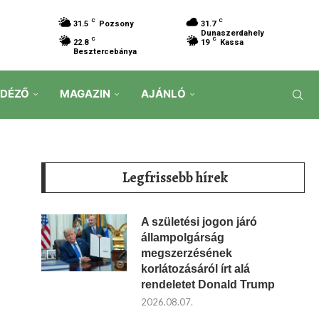
C
C
31.5
Pozsony
31.7
Dunaszerdahely
C
C
22.8
19
Kassa
Besztercebánya
IDÉZŐ
MAGAZIN
AJÁNLÓ
Legfrissebb hírek
A születési jogon járó
állampolgárság
megszerzésének
korlátozásáról írt alá
rendeletet Donald Trump
2026.08.07.