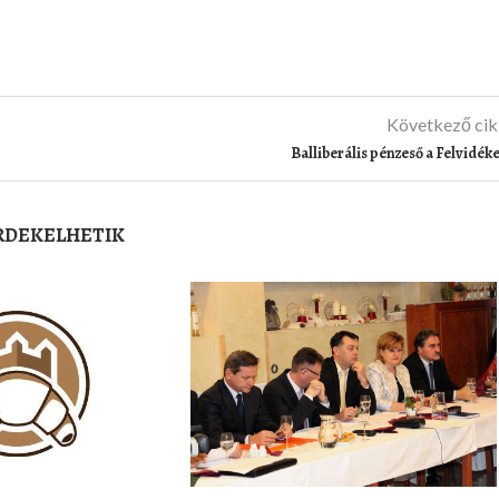
Következő ci
Balliberális pénzeső a Felvidék
ÉRDEKELHETIK