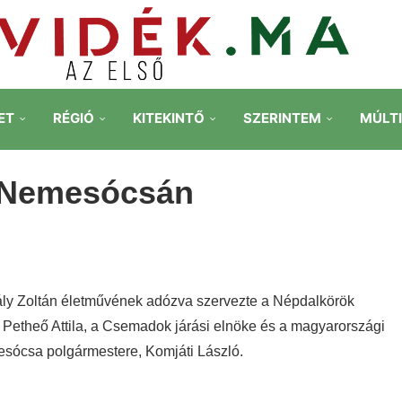
ET
RÉGIÓ
KITEKINTŐ
SZERINTEM
MÚLT
a Nemesócsán
ly Zoltán életművének adózva szervezte a Népdalkörök
Petheő Attila, a Csemadok járási elnöke és a magyarországi
esócsa polgármestere, Komjáti László.