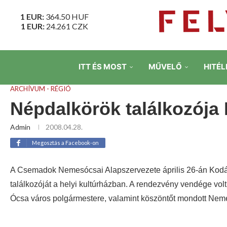
1 EUR:
364.50
HUF
1 EUR:
24.261
CZK
ITT ÉS MOST
MŰVELŐ
HITÉL
ARCHÍVUM - RÉGIÓ
Népdalkörök találkozój
Admin
2008.04.28.
Megosztás a Facebook-on
A Csemadok Nemesócsai Alapszervezete április 26-án Kodá
találkozóját a helyi kultúrházban.
A rendezvény vendége volt 
Ócsa város polgármestere, valamint köszöntőt mondott Nem