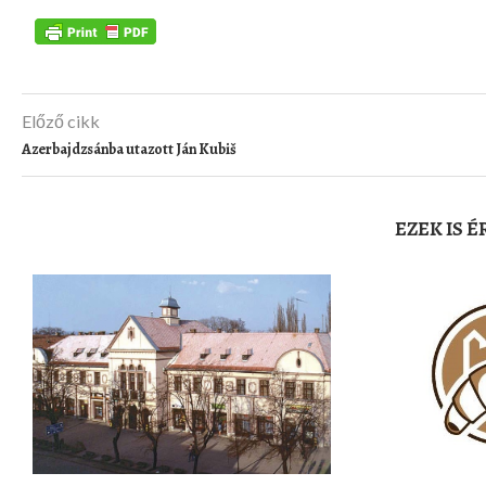
Előző cikk
Azerbajdzsánba utazott Ján Kubiš
EZEK IS 