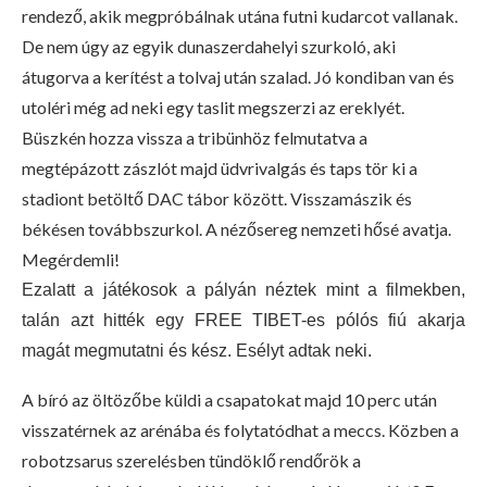
rendező, akik megpróbálnak utána futni kudarcot vallanak.
De nem úgy az egyik dunaszerdahelyi szurkoló, aki
átugorva a kerítést a tolvaj után szalad. Jó kondiban van és
utoléri még ad neki egy taslit megszerzi az ereklyét.
Büszkén hozza vissza a tribünhöz felmutatva a
megtépázott zászlót majd üdvrivalgás és taps tör ki a
stadiont betöltő DAC tábor között. Visszamászik és
békésen továbbszurkol. A nézősereg nemzeti hősé avatja.
Megérdemli!
Ezalatt a játékosok a pályán néztek mint a filmekben,
talán azt hitték egy FREE TIBET-es pólós fiú akarja
magát megmutatni és kész. Esélyt adtak neki.
A bíró az öltözőbe küldi a csapatokat majd 10 perc után
visszatérnek az arénába és folytatódhat a meccs. Közben a
robotzsarus szerelésben tündöklő rendőrök a