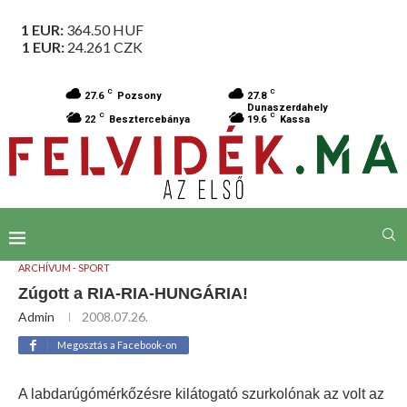
1 EUR:
364.50
HUF
1 EUR:
24.261
CZK
C
C
27.6
Pozsony
27.8
Dunaszerdahely
C
C
22
Besztercebánya
19.6
Kassa
ARCHÍVUM - SPORT
Zúgott a RIA-RIA-HUNGÁRIA!
Admin
2008.07.26.
Megosztás a Facebook-on
A labdarúgómérkőzésre kilátogató szurkolónak az volt az