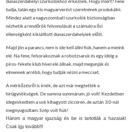
dunaszerdahelyi szurkolókhoz érkeznek. Hogy miért? Fene
tudja, talán egy kis magyarverést szeretnének produkálni.
Mindez alatt a nagyszombati szurkolók biztonságban
nézhetik a rendőrök felvonulását a számukra ősi
ellenségként kikiálltott dunaszerdahelyiek előtt.
Majd jön a parancs, nem is ide kell állni fiúk, hanem a mieink
elé. Na fene, felsorakoznak a robotzsaruk és egy ideig a
piros-fekete klub hívei elé állnak, majd megunják és
elmennek arrébb, hogy tudják nézni a meccset.
A mérkőzésről is írnék, de azt már megtették a
hírügynökségek. De summa summárum, jó volt! Kezdetben
idegeskedtem a sok kihagyott zicceren, de aztán 3:0-nál
megnyugodtam. Szép volt fiúk!
Három a magyar igazság és be is tartották a hazaiak!
Csak így tovább!!!