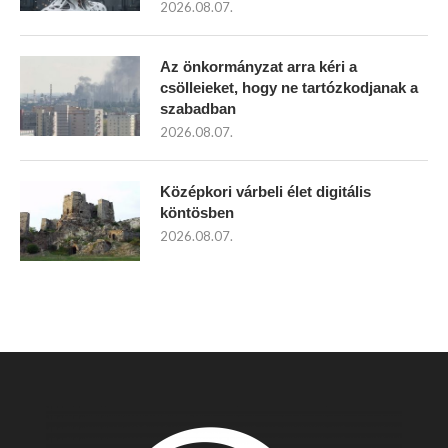
2026.08.07.
Az önkormányzat arra kéri a
csölleieket, hogy ne tartózkodjanak a
szabadban
2026.08.07.
Középkori várbeli élet digitális
köntösben
2026.08.07.