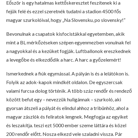
Eőször is egy hatalmas kettőskeresztet feszítenek ki a
fejük felé és ezzel szeretnék tudatni a stadion 4500 fős
magyar szurkolóival, hogy „Na Slovensku, po slovensky!”
Bevonulnak a csapatok kisfocistákkal egyetemben, akik
mint a BL mérkőzéseken szépen egyenmezben vonulnak fel
a nagyokkal és a kezüket fogják. Luftballonok ereszkednek
a levegőbe és elkezdődik a harc. A harc a győzelemért!
Ismerkednek a fiúk egymással. A pályán is és a lelátókon is.
Folyik az adok-kapok mindkét oldalon. De egyszercsak
valami furcsa dolog történik. A több száz rendőr és rendező
között befut egy – nevezzük huligánnak – szurkoló, aki
gyorsan átszeli a pályát és elindul ahhoz a tribünhöz, ahol a
magyar zászlók és feliratok lengnek. Megfogja az egyiket
és leszakítja. teszi ezt 5000 ember szeme láttára és közel
200 rendőr előtt. Nosza elkezd vele szaladni vissza. Pár