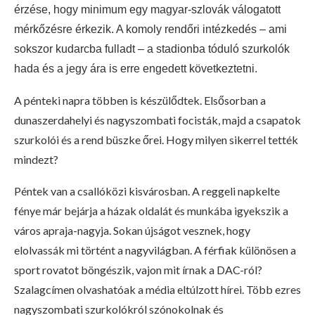
érzése, hogy minimum egy magyar-szlovák válogatott
mérkőzésre érkezik. A komoly rendőri intézkedés – ami
sokszor kudarcba fulladt – a stadionba tóduló szurkolók
hada és a jegy ára is erre engedett következtetni.
A pénteki napra többen is készülődtek. Elsősorban a
dunaszerdahelyi és nagyszombati focisták, majd a csapatok
szurkolói és a rend büszke őrei. Hogy milyen sikerrel tették
mindezt?
Péntek van a csallóközi kisvárosban. A reggeli napkelte
fénye már bejárja a házak oldalát és munkába igyekszik a
város apraja-nagyja. Sokan újságot vesznek, hogy
elolvassák mi történt a nagyvilágban. A férfiak különösen a
sport rovatot böngészik, vajon mit írnak a DAC-ról?
Szalagcímen olvashatóak a média eltúlzott hírei. Több ezres
nagyszombati szurkolókról szónokolnak és