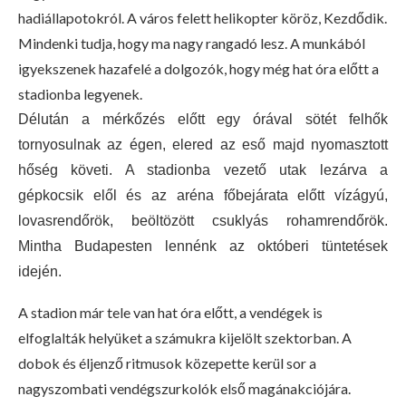
hadiállapotokról. A város felett helikopter köröz, Kezdődik.
Mindenki tudja, hogy ma nagy rangadó lesz. A munkából
igyekszenek hazafelé a dolgozók, hogy még hat óra előtt a
stadionba legyenek.
Délután a mérkőzés előtt egy órával sötét felhők
tornyosulnak az égen, elered az eső majd nyomasztott
hőség követi. A stadionba vezető utak lezárva a
gépkocsik elől és az aréna főbejárata előtt vízágyú,
lovasrendőrök, beöltözött csuklyás rohamrendőrök.
Mintha Budapesten lennénk az októberi tüntetések
idején.
A stadion már tele van hat óra előtt, a vendégek is
elfoglalták helyüket a számukra kijelölt szektorban. A
dobok és éljenző ritmusok közepette kerül sor a
nagyszombati vendégszurkolók első magánakciójára.