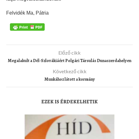
Felvidék Ma, Pátria
Előző cikk
Megalakult a Dél-Szlovákiáért Polgári Társulás Dunaszerdahelyen
Következő cikk
Munkához látott a kormány
EZEK IS ÉRDEKELHETIK