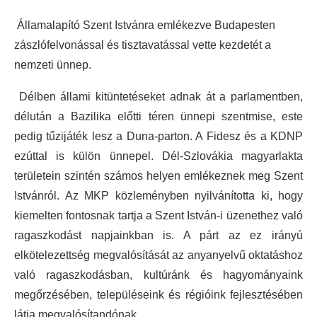
Államalapító Szent Istvánra emlékezve Budapesten
zászlófelvonással és tisztavatással vette kezdetét a
nemzeti ünnep.
Délben állami kitüntetéseket adnak át a parlamentben,
délután a Bazilika előtti téren ünnepi szentmise, este
pedig tűzijáték lesz a Duna-parton. A Fidesz és a KDNP
ezúttal is külön ünnepel. Dél-Szlovákia magyarlakta
területein szintén számos helyen emlékeznek meg Szent
Istvánról. Az MKP közleményben nyilvánította ki, hogy
kiemelten fontosnak tartja a Szent István-i üzenethez való
ragaszkodást napjainkban is. A párt az ez irányú
elkötelezettség megvalósítását az anyanyelvű oktatáshoz
való ragaszkodásban, kultúránk és hagyományaink
megőrzésében, településeink és régióink fejlesztésében
látja megvalósítandónak.