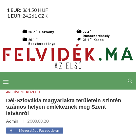
1 EUR:
364.50
HUF
1 EUR:
24.261
CZK
C
C
26.7
Pozsony
27.3
Dunaszerdahely
C
C
26.1
25.1
Kassa
Besztercebánya
ARCHÍVUM - KÖZÉLET
Dél-Szlovákia magyarlakta területein szintén
számos helyen emlékeznek meg Szent
Istvánról
Admin
2008.08.20.
Megosztás a Facebook-on