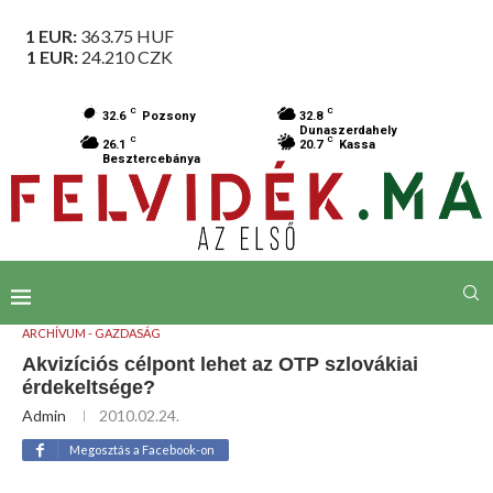
1 EUR:
363.75
HUF
1 EUR:
24.210
CZK
C
C
32.6
Pozsony
32.8
Dunaszerdahely
C
C
26.1
20.7
Kassa
Besztercebánya
ARCHÍVUM - GAZDASÁG
Akvizíciós célpont lehet az OTP szlovákiai
érdekeltsége?
Admin
2010.02.24.
Megosztás a Facebook-on