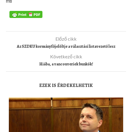
mti
Előző cikk
Az SZDKU kormányfőjelöltje a választási listavezető lesz
Következő cikk
Hiába, a vancouveriek bunkók!
EZEK IS ÉRDEKELHETIK