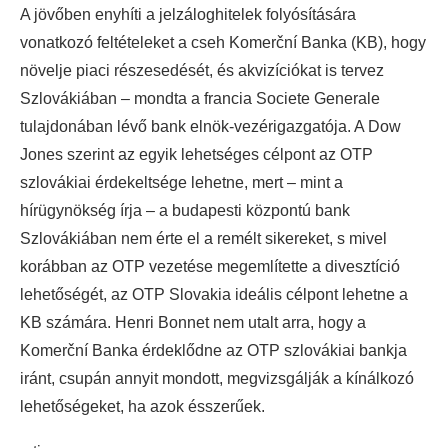
A jövőben enyhíti a jelzáloghitelek folyósítására
vonatkozó feltételeket a cseh Komerční Banka (KB), hogy
növelje piaci részesedését, és akvizíciókat is tervez
Szlovákiában – mondta a francia Societe Generale
tulajdonában lévő bank elnök-vezérigazgatója.
A Dow
Jones szerint az egyik lehetséges célpont az OTP
szlovákiai érdekeltsége lehetne, mert – mint a
hírügynökség írja – a budapesti központú bank
Szlovákiában nem érte el a remélt sikereket, s mivel
korábban az OTP vezetése megemlítette a divesztíció
lehetőségét, az OTP Slovakia ideális célpont lehetne a
KB számára. Henri Bonnet nem utalt arra, hogy a
Komerční Banka érdeklődne az OTP szlovákiai bankja
iránt, csupán annyit mondott, megvizsgálják a kínálkozó
lehetőségeket, ha azok ésszerűek.