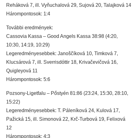
Reháková 7, ill. Vyňuchalová 29, Sujová 20, Talajková 14
Hárompontosok: 1:4
További eredmények:
Cassovia Kassa – Good Angels Kassa 38:98 (4:20,
10:30, 14:19, 10:29)
Legeredményesebbek: Janoščíková 10, Timková 7,
Klucsárová 7, ill. Sverrisdóttir 18, Krivačevičová 16,
Quigleyová 11
Hárompontosok: 5:6
Pozsony-Ligetfalu – Pőstyén 81:86 (23:24, 15:30, 28:10,
15:22)
Legeredményesebbek: T. Páleníková 24, Kulová 17,
Pažická 15, ill. Simonová 22, Krč-Turbová 19, Felixová
12
Hárompontosok: 4:3