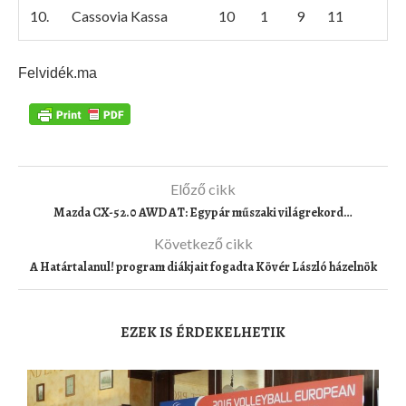
10.
Cassovia Kassa
10
1
9
11
Felvidék.ma
Előző cikk
Mazda CX-5 2.0 AWD AT: Egypár műszaki világrekord…
Következő cikk
A Határtalanul! program diákjait fogadta Kövér László házelnök
EZEK IS ÉRDEKELHETIK