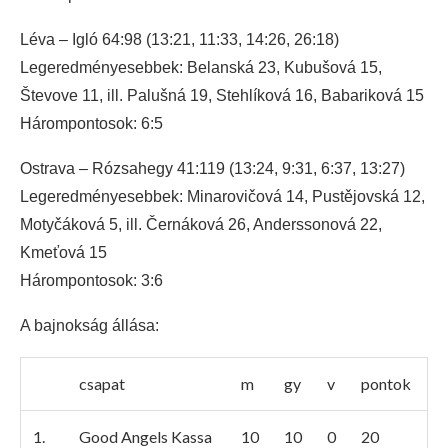
Léva – Igló 64:98 (13:21, 11:33, 14:26, 26:18)
Legeredményesebbek: Belanská 23, Kubušová 15,
Števove 11, ill. Palušná 19, Stehlíková 16, Babariková 15
Hárompontosok: 6:5
Ostrava – Rózsahegy 41:119 (13:24, 9:31, 6:37, 13:27)
Legeredményesebbek: Minarovičová 14, Pustějovská 12,
Motyčáková 5, ill. Černáková 26, Anderssonová 22,
Kmeťová 15
Hárompontosok: 3:6
A bajnokság állása:
csapat
m
gy
v
pontok
1.
Good Angels Kassa
10
10
0
20