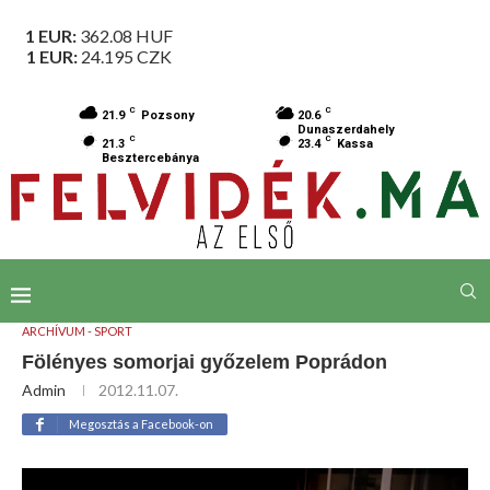
1 EUR:
362.08
HUF
1 EUR:
24.195
CZK
C
C
21.9
Pozsony
20.6
Dunaszerdahely
C
C
21.3
23.4
Kassa
Besztercebánya
ARCHÍVUM - SPORT
Fölényes somorjai győzelem Poprádon
Admin
2012.11.07.
Megosztás a Facebook-on