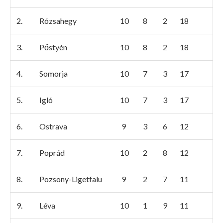
2.
Rózsahegy
10
8
2
18
3.
Pőstyén
10
8
2
18
4.
Somorja
10
7
3
17
5.
Igló
10
7
3
17
6.
Ostrava
9
3
6
12
7.
Poprád
10
2
8
12
8.
Pozsony-Ligetfalu
9
2
7
11
9.
Léva
10
1
9
11