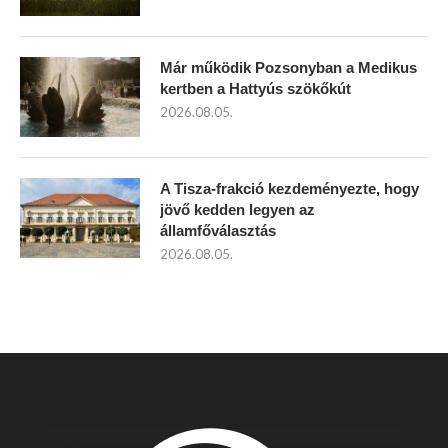
Már működik Pozsonyban a Medikus
kertben a Hattyús szökőkút
2026.08.05.
A Tisza-frakció kezdeményezte, hogy
jövő kedden legyen az
államfőválasztás
2026.08.05.