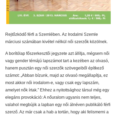
Rejtőzködő férfi a Szemlében.
Az Irodalmi Szemle
márciusi számában kivétel nélkül női szerzők közölnek.
A borítólap főszerkesztői jegyzete azt állítja, mégsem női
vagy gender témájú lapszámot tart a kezében az olvasó,
hanem pusztán egy női szerzők szövegeiből építkező
számot: „Abban bízunk, majd az olvasó megállapítja, ez
most akkor női irodalom-e, vagy csak egy lapszám,
amelyet nők írtak.” Ehhez a nyitottsághoz társul még egy
elegáns provokáció: A nőuralom ugyanis nem teljes,
valahol megbújik a lapban egy női álnéven publikáló férfi
szerző. Az már csak a hab a tortán, hogy aki felismerni a