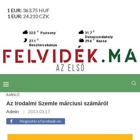
1 EUR:
363.75
HUF
1 EUR:
24.210
CZK
C
C
32.5
Pozsony
31.7
Dunaszerdahely
C
C
27.1
29.6
Kassa
Besztercebánya
AJÁNLÓ
Az Irodalmi Szemle márciusi számáról
Admin
2013.03.17.
Megosztás a Facebook-on