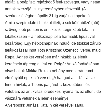
téglát, a beépített, rejtőzködő férfi-szöveget, vagy netán
annak szerzőjét is, nyereményben részesül. (A
szerkesztőségben április 31-ig várják a tippeket.)
Ami a szépirodalmi blokkot illeti, a sok különböző (női)
szöveg több ponton is érintkezik. Leginkább talán a
találkozásén – a hétköznapitól a harmadik típusúval
bezárólag. Egy hétköznapinak induló, de titokkal záruló
találkozással indít Tóth Krisztina: Üzenet c. verse, majd
Rapai Ágnes két versében már inkább az életút
kérdésein töpreng a lírai én. Polgár Anikó fordításában
olvashatjuk Mirkka Rekola néhány mediterráneumi
élményből építkező versét. „A hangod a híd.” – áll az
Innen hívlak, a Tiberis partjáról… kezdetűben, és
valóban: az antikvitás töredékes nyomaira, az eltűnt idő
vásznára vetülnek a jelen eseményei.
A versblokk Juhász Katalin két versével zárul.