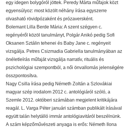
egy idegen bolygóról jöttek. Peredy Márta műfajok közt
egyensúlyoz: most közölt néhány írása egyszerre
olvasható rövidpózaként és prózaversként.
Bolemant Lilla Berde Mária: A szent szégyen c.
regényéről közöl tanulmányt, Polgár Anikó pedig Sofi
Oksanen Sztálin tehenei és Baby Jane c. regényeit
vizsgálja. Petres Csizmadia Gabriella tanulmányában az
önéletleírás műfaját vizsgálja narratív, rituális és
pszichológiai szempontból, a női önvallomás jelenségére
összpontosítva.
Nagy Csilla írása pedig Németh Zoltán a Szlovákiai
magyar szép irodalom 2012 c. antológiáról szóló, a
Szemle 2012. októberi számában megjelent kritikájára
reagál. L. Varga Péter januári számban publikált írásával
együtt talán helytálló immár antológiavitáról beszélnünk.
A szám képzőművészeti anyaga is erős: Németh Ilona