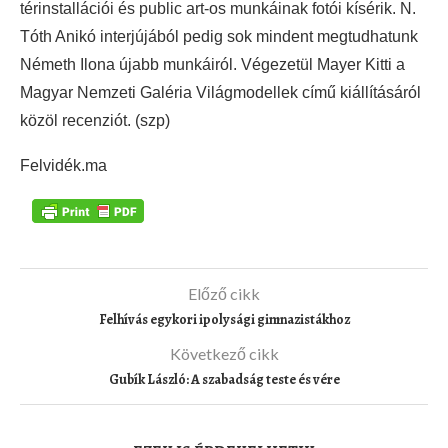
térinstallációi és public art-os munkáinak fotói kísérik. N.
Tóth Anikó interjújából pedig sok mindent megtudhatunk
Németh Ilona újabb munkáiról. Végezetül Mayer Kitti a
Magyar Nemzeti Galéria Világmodellek című kiállításáról
közöl recenziót. (szp)
Felvidék.ma
Előző cikk
Felhívás egykori ipolysági gimnazistákhoz
Következő cikk
Gubík László: A szabadság teste és vére