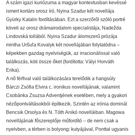
A szám igazi kuriózuma a magyar kontextusban kevéssé
ismert kortárs orosz író, Nyina Szadur két novellája
Gyürky Katalin fordításában. Ezt a szerzőről szóló portré
követi az orosz drámairodalom specialistája, Nadežda
Lindovská tollából. Nyina Szadur álomszerű prózája
mintha Uršuľa Kovalyk két novellájában folytatódna –
képekben gazdag nyelviségük, az irracionálissal való
találkozás, köti össze őket (fordította: Vályi Horváth
Erika).
A nő férfival való találkozására terelődik a hangsúly
Bárczi Zsófia Elvira c. ironikus novellájának, valamint
Csobánka Zsuzsa Adventjének esetében, mely a gyakori
nézőpontváltásokból építkezik. Szintén az irónia dominál
Bencsik Orsolya és N. Tóth Anikó novelláiban. Magowa
novellájának főszereplője műfordító – de nem csak a
nyelvben, a térben is bolyong: kutyájával, Ponttal ugyanis