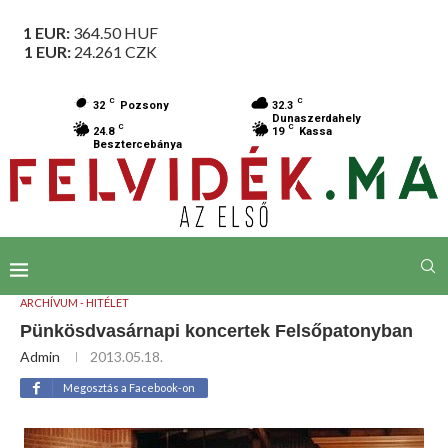
1 EUR:
364.50
HUF
1 EUR:
24.261
CZK
C
C
32
Pozsony
32.3
Dunaszerdahely
C
C
24.8
19
Kassa
Besztercebánya
ARCHÍVUM - HITÉLET
Pünkösdvasárnapi koncertek Felsőpatonyban
Admin
2013.05.18.
Megosztás a Facebook-on