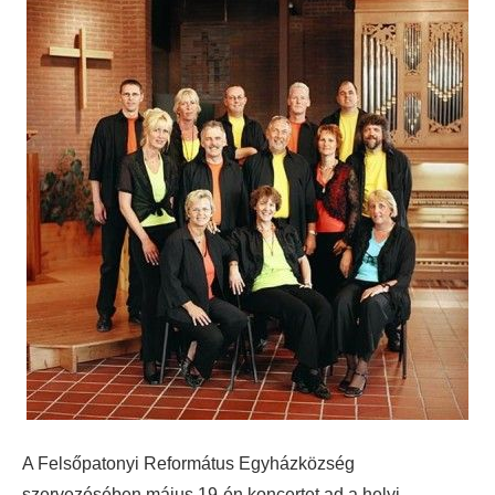
A Felsőpatonyi Református Egyházközség
szervezésében május 19-én koncertet ad a helyi