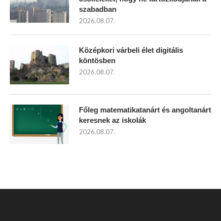
szabadban
2026.08.07.
Középkori várbeli élet digitális
köntösben
2026.08.07.
Főleg matematikatanárt és angoltanárt
keresnek az iskolák
2026.08.07.