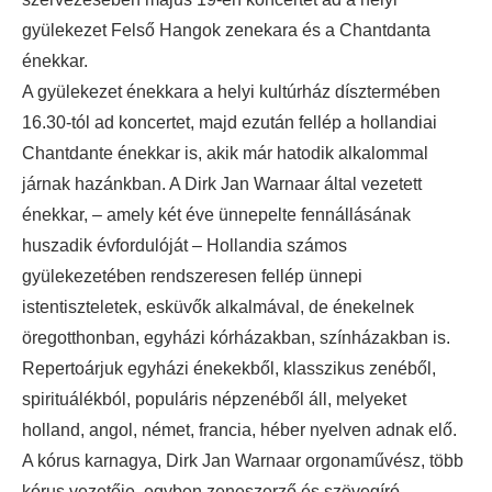
gyülekezet Felső Hangok zenekara és a Chantdanta
énekkar.
A gyülekezet énekkara a helyi kultúrház dísztermében
16.30-tól ad koncertet, majd ezután fellép a hollandiai
Chantdante énekkar is, akik már hatodik alkalommal
járnak hazánkban. A Dirk Jan Warnaar által vezetett
énekkar, – amely két éve ünnepelte fennállásának
huszadik évfordulóját – Hollandia számos
gyülekezetében rendszeresen fellép ünnepi
istentiszteletek, esküvők alkalmával, de énekelnek
öregotthonban, egyházi kórházakban, színházakban is.
Repertoárjuk egyházi énekekből, klasszikus zenéből,
spirituálékból, populáris népzenéből áll, melyeket
holland, angol, német, francia, héber nyelven adnak elő.
A kórus karnagya, Dirk Jan Warnaar orgonaművész, több
kórus vezetője, egyben zeneszerző és szövegíró,