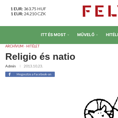
1 EUR:
363.75
HUF
1 EUR:
24.210
CZK
ITT ÉS MOST
MŰVELŐ
HITÉL
ARCHÍVUM - HITÉLET
Religio és natio
Admin
2013.10.23.
Megosztás a Facebook-on