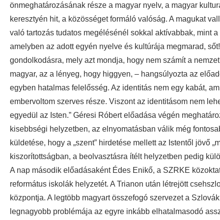
önmeghatározásának része a magyar nyelv, a magyar kulturál
keresztyén hit, a közösséget formáló valóság. A magukat va
való tartozás tudatos megélésénél sokkal aktívabbak, mint a
amelyben az adott egyén nyelve és kultúrája megmarad, sőt!
gondolkodásra, mely azt mondja, hogy nem számít a nemzet,
magyar, az a lényeg, hogy higgyen, – hangsúlyozta az előadó
egyben hatalmas felelősség. Az identitás nem egy kabát, am
embervoltom szerves része. Viszont az identitásom nem lehe
egyedül az Isten.” Géresi Róbert előadása végén meghatározt
kisebbségi helyzetben, az elnyomatásban válik még fontos
küldetése, hogy a „szent” hirdetése mellett az Istentől jövő 
kiszorítottságban, a beolvasztásra ítélt helyzetben pedig kül
A nap második előadásaként Édes Enikő, a SZRKE közoktatási
református iskolák helyzetét. A Trianon után létrejött cseh
központja. A legtöbb magyart összefogó szervezet a Szlovák
legnagyobb problémája az egyre inkább elhatalmasodó asszi