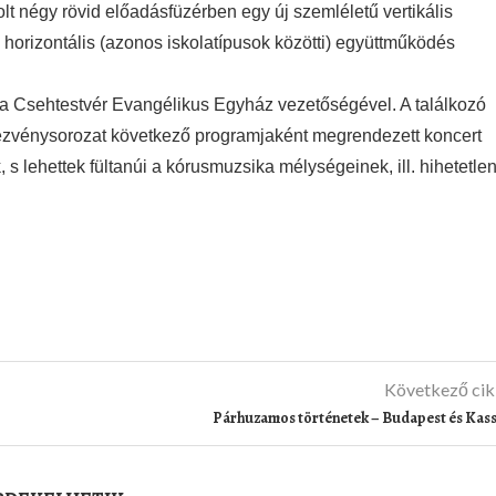
lt négy rövid előadásfüzérben egy új szemléletű vertikális
 horizontális (azonos iskolatípusok közötti) együttműködés
a Csehtestvér Evangélikus Egyház vezetőségével. A találkozó
zvénysorozat következő programjaként megrendezett koncert
s lehettek fültanúi a kórusmuzsika mélységeinek, ill. hihetetle
Következő ci
Párhuzamos történetek – Budapest és Kas