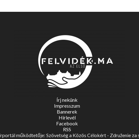
Írj nekünk
Impresszum
Bannerek
Hírlevél
Facebook
RSS
portál működtetője: Szövetség a Közös Célokért - Združenie za spo