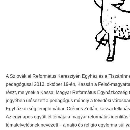
A Szlovákiai Református Keresztyén Egyház és a Tiszáninn
pedagógusai 2013. október 19-én, Kassán a Felső-magyaro
részt, melynek a Kassai Magyar Református Egyházközség t
jegyében ülésezett a pedagógus műhely a felvidéki városba
Egyházközség templomában Orémus Zoltán, kassai lelkipászto
Az egynapos együttlét témája a magyar református identitás
témafelvetésnek nevezett – a natio és religio egyforma súllya