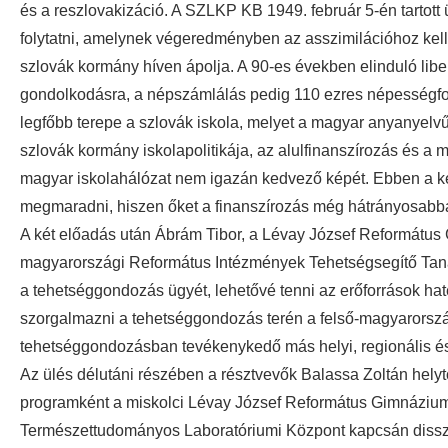
és a reszlovakizáció. A SZLKP KB 1949. február 5-én tartott 
folytatni, amelynek végeredményben az asszimilációhoz kell 
szlovák kormány híven ápolja. A 90-es években elinduló libe
gondolkodásra, a népszámlálás pedig 110 ezres népességfogy
legfőbb terepe a szlovák iskola, melyet a magyar anyanye
szlovák kormány iskolapolitikája, az alulfinanszírozás és a 
magyar iskolahálózat nem igazán kedvező képét. Ebben a ke
megmaradni, hiszen őket a finanszírozás még hátrányosabban 
A két előadás után Ábrám Tibor, a Lévay József Református
magyarországi Református Intézmények Tehetségsegítő Tanác
a tehetséggondozás ügyét, lehetővé tenni az erőforrások ha
szorgalmazni a tehetséggondozás terén a felső-magyarorszá
tehetséggondozásban tevékenykedő más helyi, regionális és
Az ülés délutáni részében a résztvevők Balassa Zoltán hely
programként a miskolci Lévay József Református Gimnáziu
Természettudományos Laboratóriumi Központ kapcsán disszem