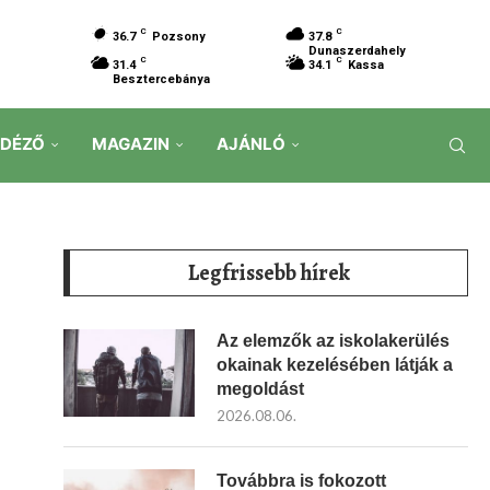
C
C
36.7
Pozsony
37.8
Dunaszerdahely
C
C
31.4
34.1
Kassa
Besztercebánya
IDÉZŐ
MAGAZIN
AJÁNLÓ
Legfrissebb hírek
Az elemzők az iskolakerülés
okainak kezelésében látják a
megoldást
2026.08.06.
Továbbra is fokozott