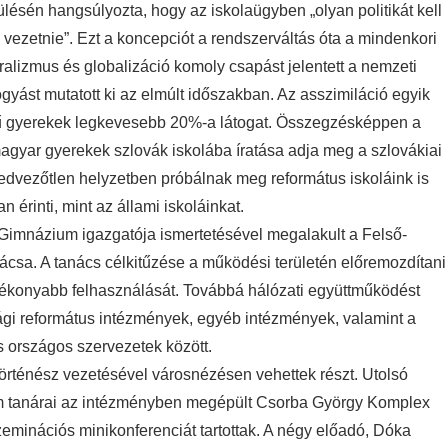
ülésén hangsúlyozta, hogy az iskolaügyben „olyan politikát kell
vezetnie”. Ezt a koncepciót a rendszerváltás óta a mindenkori
ralizmus és globalizáció komoly csapást jelentett a nemzeti
ást mutatott ki az elmúlt időszakban. Az asszimiláció egyik
lvű gyerekek legkevesebb 20%-a látogat. Összegzésképpen a
magyar gyerekek szlovák iskolába íratása adja meg a szlovákiai
dvezőtlen helyzetben próbálnak meg református iskoláink is
érinti, mint az állami iskoláinkat.
 Gimnázium igazgatója ismertetésével megalakult a Felső-
sa. A tanács célkitűzése a működési területén előremozdítani
tékonyabb felhasználását. Továbbá hálózati együttműködést
gi református intézmények, egyéb intézmények, valamint a
 országos szervezetek között.
történész vezetésével városnézésen vehettek részt. Utolsó
m tanárai az intézményben megépült Csorba György Komplex
inációs minikonferenciát tartottak. A négy előadó, Dóka