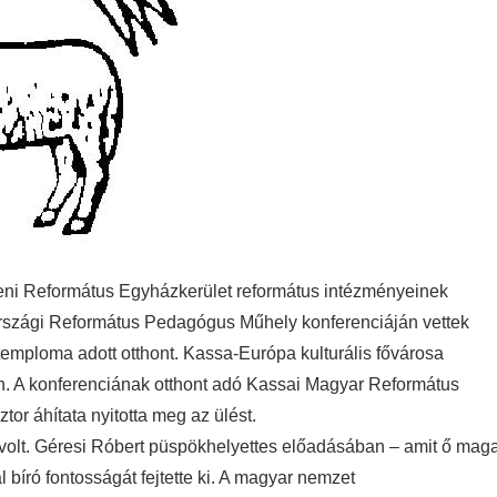
eni Református Egyházkerület református intézményeinek
rszági Református Pedagógus Műhely konferenciáján vettek
emploma adott otthont.
Kassa-Európa kulturális fővárosa
n. A konferenciának otthont adó Kassai Magyar Református
r áhítata nyitotta meg az ülést.
 volt. Géresi Róbert püspökhelyettes előadásában – amit ő mag
l bíró fontosságát fejtette ki. A magyar nemzet