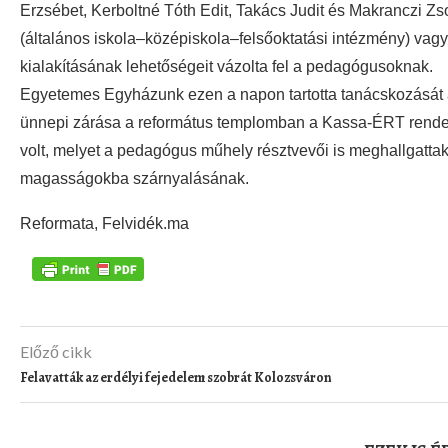
Erzsébet, Kerboltné Tóth Edit, Takács Judit és Makranczi Zso
(általános iskola–középiskola–felsőoktatási intézmény) vagy
kialakításának lehetőségeit vázolta fel a pedagógusoknak.
Egyetemes Egyházunk ezen a napon tartotta tanácskozását 
ünnepi zárása a református templomban a Kassa-ÉRT rende
volt, melyet a pedagógus műhely résztvevői is meghallgattak, 
magasságokba szárnyalásának.
Reformata, Felvidék.ma
Előző cikk
Felavatták az erdélyi fejedelem szobrát Kolozsváron