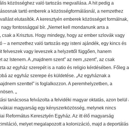
is közösséghez való tartozás megvallása. A hit pedig a
llásosnak tartó emberek a közösségformálásnál, a nemzethez
 vallást elutasítók. A keresztyén emberek közösséget formálnak,
 nagy fontossággal bír. „Nemet kell mondanunk arra a
 csak a Krisztus. Hogy mindegy, hogy az ember szlovák vagy
 – a nemzethez való tartozás egy isteni ajándék, egy kincs és
it felveszek vagy leveszek a helyzettől függően, hanem
t az Istenem. A „majdnem szent” az nem „szent”, az csak
a az egyház szerepét is a natio és religio kérdésében. Főleg a
abbá az egyház szerepe és küldetése. „Az egyháznak a
„majdnem szenttel” is foglalkozzon. A peremhelyzetben, a
önösen. „
 tanácsosa felvázolta a felvidéki magyar oktatás, azon belül 
szlovákiai magyarság egy kényszerközösség, melynek nincs
iai Református Keresztyén Egyház. Az itt élő magyarság
miláció, melyet megalapozott a kolonizáció, majd a deportálás