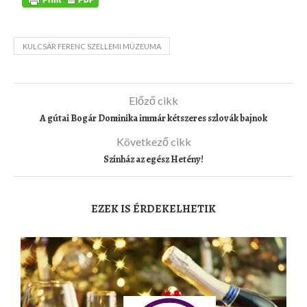
KULCSÁR FERENC SZELLEMI MÚZEUMA
Előző cikk
A gútai Bogár Dominika immár kétszeres szlovák bajnok
Következő cikk
Színház az egész Hetény!
EZEK IS ÉRDEKELHETIK