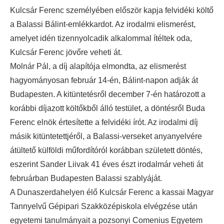
Kulcsár Ferenc személyében először kapja felvidéki költő
a Balassi Bálint-emlékkardot. Az irodalmi elismerést,
amelyet idén tizennyolcadik alkalommal ítéltek oda,
Kulcsár Ferenc jövőre veheti át.
Molnár Pál, a díj alapítója elmondta, az elismerést
hagyományosan február 14-én, Bálint-napon adják át
Budapesten. A kitüntetésről december 7-én határozott a
korábbi díjazott költőkből álló testület, a döntésről Buda
Ferenc elnök értesítette a felvidéki írót. Az irodalmi díj
másik kitüntetettjéről, a Balassi-verseket anyanyelvére
átültető külföldi műfordítóról korábban született döntés,
eszerint Sander Liivak 41 éves észt irodalmár veheti át
februárban Budapesten Balassi szablyáját.
A Dunaszerdahelyen élő Kulcsár Ferenc a kassai Magyar
Tannyelvű Gépipari Szakközépiskola elvégzése után
egyetemi tanulmányait a pozsonyi Comenius Egyetem