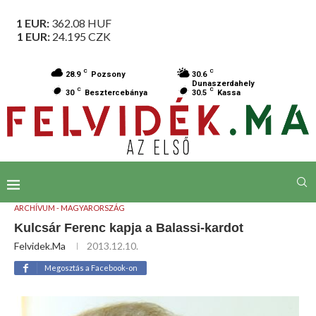
1 EUR:
362.08
HUF
1 EUR:
24.195
CZK
C
C
28.9
Pozsony
30.6
Dunaszerdahely
C
C
30
Besztercebánya
30.5
Kassa
ARCHÍVUM - MAGYARORSZÁG
Kulcsár Ferenc kapja a Balassi-kardot
Felvidek.ma
2013.12.10.
Megosztás a Facebook-on