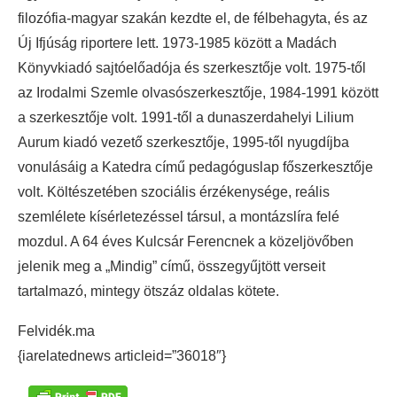
filozófia-magyar szakán kezdte el, de félbehagyta, és az
Új Ifjúság riportere lett. 1973-1985 között a Madách
Könyvkiadó sajtóelőadója és szerkesztője volt. 1975-től
az Irodalmi Szemle olvasószerkesztője, 1984-1991 között
a szerkesztője volt. 1991-től a dunaszerdahelyi Lilium
Aurum kiadó vezető szerkesztője, 1995-től nyugdíjba
vonulásáig a Katedra című pedagóguslap főszerkesztője
volt. Költészetében szociális érzékenysége, reális
szemlélete kísérletezéssel társul, a montázslíra felé
mozdul. A 64 éves Kulcsár Ferencnek a közeljövőben
jelenik meg a „Mindig” című, összegyűjtött verseit
tartalmazó, mintegy ötszáz oldalas kötete.
Felvidék.ma
{iarelatednews articleid=”36018″}