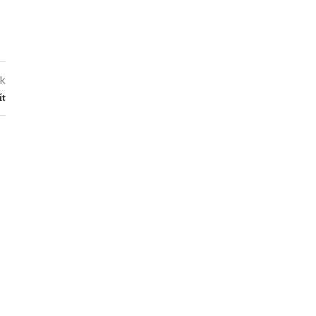
kk
ít