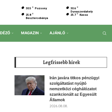
C
C
30.5
Pozsony
30.6
Dunaszerdahely
C
C
25.8
25.7
Kassa
Besztercebánya
IDÉZŐ
MAGAZIN
AJÁNLÓ
Legfrissebb hírek
Irán javára titkos pénzügyi
szolgáltatást nyújtó
nemzetközi céghálózatot
szankcionált az Egyesült
Államok
2026.08.08.