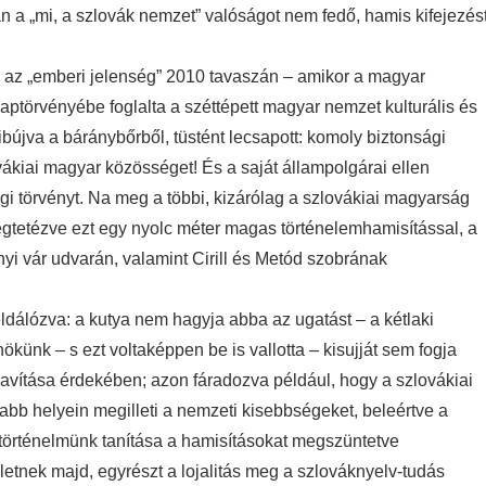
 a „mi, a szlovák nemzet” valóságot nem fedő, hamis kifejezés
 az „emberi jelenség” 2010 tavaszán – amikor a magyar
aptörvényébe foglalta a széttépett magyar nemzet kulturális és
ibújva a báránybőrből, tüstént lecsapott: komoly biztonsági
vákiai magyar közösséget! És a saját állampolgárai ellen
gi törvényt. Na meg a többi, kizárólag a szlovákiai magyarság
 megtetézve ezt egy nyolc méter magas történelemhamisítással, a
nyi vár udvarán, valamint Cirill és Metód szobrának
álózva: a kutya nem hagyja abba az ugatást – a kétlaki
ökünk – s ezt voltaképpen be is vallotta – kisujját sem fogja
javítása érdekében; azon fáradozva például, hogy a szlovákiai
bb helyein megilleti a nemzeti kisebbségeket, beleértve a
 történelmünk tanítása a hamisításokat megszüntetve
letnek majd, egyrészt a lojalitás meg a szlováknyelv-tudás