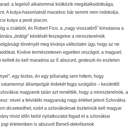
marad: a legelső alkalommal kiütközik megátalkodottsága,
ránt. A kutya-hasonlatnál maradva: bár semmi nem indokolja,
si kutya a pesti piacon.
ög a zsákból, és Robert Fico, a „nagy visszatérő” kimutassa a
számára „ördögi” kérdését feszegetve a miniszterelnök
polgársági törvényét meg kívánja változtatni úgy, hogy az ne
odókat. Kivéve természetesen egyetlen országot, a magyart,
ellett és kell maradnia az ő abszurd, groteszk és esztelen
el”, egy biztos, én egy pillanatig sem hittem, hogy
 valamennyi állampolgár érdekét fogja szolgálni – kezdettől
lovákiai magyarok talán azt remélték, hogy a miniszterelnök, 
sz: mivel a felvidéki magyarság nagy értéket jelent Szlovákia
m dicsekedhet, ezért a szlovákoknak tisztelniük kell magyar
y rövid időn belül nyilatkozatot fogad el a szlovákiai
 jogi értelemben is abszurd Beneš-dekrétumok