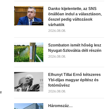
Danko kijelentette, az SNS
önállóan indul a választáson,
ősszel pedig változások
várhatók
2026.08.08.
Szombaton ismét hőség lesz
Nyugat-Szlovákia déli részén
2026.08.08.
Elhunyt Tillai Ernő kétszeres
Ybl-díjas magyar építész és
fotóművész
2026.08.08.
je
Háromszáz…