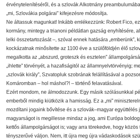
érvénytelenítéséről, és a szlovák Alkotmány preambulumában
„mi, Szlovákia polgárai” kifejezésre módosítja.
Ne áltassuk magunkat! Inkább emlékezzünk: Robert Fico, ez
kormány, mintegy a trianoni példátlan gazság enyhítésére, al
lelki összetartozását –, szóval ennek hatására „emberünk”, k
kockázatnak minősítette az 1100 éve a szülőföldjén élő szlo
megalkotta az „abszurd, groteszk és esztelen” állampolgársá
„ihlette” törvényét, a hazafiságitól az államnyelvtörvényig;
„szlovák király”, Szvatopluk szobrának felállításával a pozso
Komáromban – hol máshol?! – történő felavatásával.
Ezért mondom, ne álmodozzunk. Egy másik szólásunkkal péld
emberből mindig kiütközik a hamisság. Ez a „mi” minisztereln
mozdítani jogaink bővítése és a szlovák–magyar együttélés 
magyarságot is megillesse mindaz a jog, ami Európa boldoga
kettős állampolgárságot is; vagy arra törekedve, hogy közös
tényszerűvé váljon. Nem, itt újra meg újra vádaskodások szü