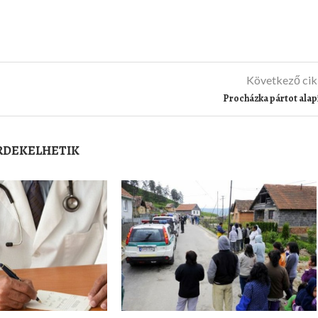
Következő ci
Procházka pártot alap
ÉRDEKELHETIK