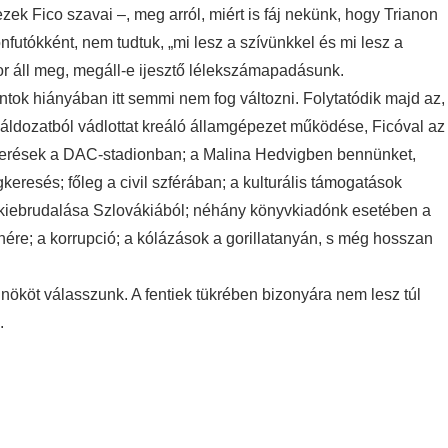
zek Fico szavai –, meg arról, miért is fáj nekünk, hogy Trianon
önfutókként, nem tudtuk, „mi lesz a szívünkkel és mi lesz a
kor áll meg, megáll-e ijesztő lélekszámapadásunk.
ntok hiányában itt semmi nem fog változni. Folytatódik majd az,
 áldozatból vádlottat kreáló államgépezet működése, Ficóval az
verések a DAC-stadionban; a Malina Hedvigben bennünket,
resés; főleg a civil szférában; a kulturális támogatások
kiebrudalása Szlovákiából; néhány könyvkiadónk esetében a
ére; a korrupció; a kólázások a gorillatanyán, s még hosszan
nököt válasszunk. A fentiek tükrében bizonyára nem lesz túl
.