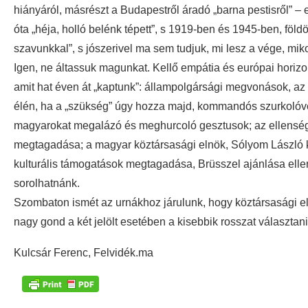
hiányáról, másrészt a Budapestről áradó „barna pestisről” – e
óta „héja, holló belénk tépett”, s 1919-ben és 1945-ben, föld
szavunkkal”, s jószerivel ma sem tudjuk, mi lesz a vége, mi
Igen, ne áltassuk magunkat. Kellő empátia és európai horizo
amit hat éven át „kaptunk”: állampolgársági megvonások, az
élén, ha a „szükség” úgy hozza majd, kommandós szurkoló
magyarokat megalázó és meghurcoló gesztusok; az ellenségke
megtagadása; a magyar köztársasági elnök, Sólyom László 
kulturális támogatások megtagadása, Brüsszel ajánlása ellen
sorolhatnánk.
Szombaton ismét az urnákhoz járulunk, hogy köztársasági el
nagy gond a két jelölt esetében a kisebbik rosszat választani
Kulcsár Ferenc, Felvidék.ma