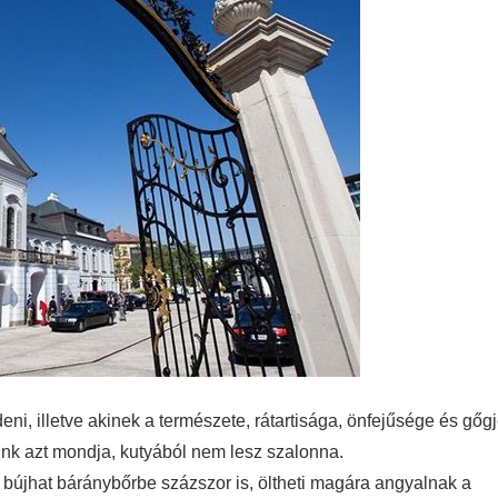
ni, illetve akinek a természete, rátartisága, önfejűsége és gőg
nk azt mondja, kutyából nem lesz szalonna.
, bújhat báránybőrbe százszor is, öltheti magára angyalnak a