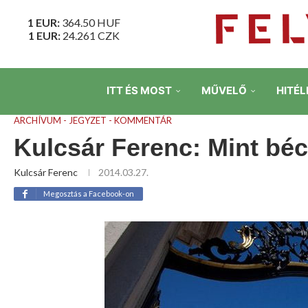
1 EUR:
364.50
HUF
1 EUR:
24.261
CZK
ITT ÉS MOST
MŰVELŐ
HITÉL
ARCHÍVUM - JEGYZET - KOMMENTÁR
Kulcsár Ferenc: Mint béc
Kulcsár Ferenc
2014.03.27.
Megosztás a Facebook-on