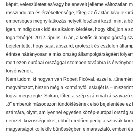
képét, veleszületett és/vagy belenevelt jelleme változatlan 
rosszindulata és érzéketlensége, főleg az ő aklán kívüliek i
emberséges megnyilatkozás helyett feszíteni kezd, mint a béc
Igen, mindig csak idő és alkalom kérdése, hogy kibújjon a sz
foga fehérjét. 2012. április 16-án, a kettős állampolgárság 
bejelentette, hogy saját abszurd, groteszk és esztelen állam
érintse hátrányosan a más ország állampolgárságáért folyam
mert ezen európai országgal szemben továbbra is érvényben k
törvényének.
Nem tudom, ki hogyan van Robert Ficóval, ezzel a „tüneménny
megváltozott, hiszen még a kormányfői esküjét is – miszerint
fogva megszegte. Sokan, főleg a szép számmal rá szavazó sz
„ő” emberük másodszori tündöklésének első bejelentése ez le
számára, olyat, amilyennel egyetlen közép-európai ország se
nemzeti közösségünket; ebből eredően pedig a szlovák kormán
magyarságot kollektív bűnösségben elmarasztaló, emberi és