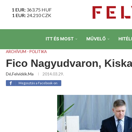
1 EUR:
363.75
HUF
1 EUR:
24.210
CZK
ITT ÉS MOST
MŰVELŐ
HITÉL
ARCHÍVUM - POLITIKA
Fico Nagyudvaron, Kiska
Dé,Felvidék.ma
2014.03.29.
Megosztás a Facebook-on