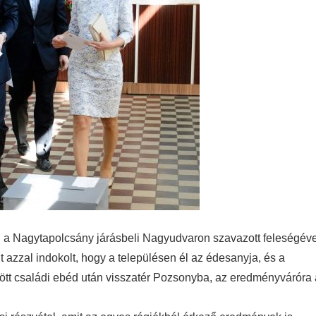
t, a Nagytapolcsány járásbeli Nagyudvaron szavazott feleségéve
t azzal indokolt, hogy a településen él az édesanyja, és a
tött családi ebéd után visszatér Pozsonyba, az eredményváróra 