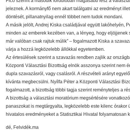
Fico szerint a második fordulóban magasabb lesz a választá
jeleznek. A kormányfő nem akart találgatni az eredményt ille
döntését, pillanatnyilag ennél többet nem tudok mondani.
A másik jelölt, Andrej Kiska családjával együtt lakóhelyén,
minden az emberek kezében van, a lényeg, hogy eljöjjenek s
már valóban csak rajtuk múlik” – fogalmazott Kiska a szava
várja a hozzá legközelebb állókkal egyetemben.
Az értesülések szerint a szavazás rendben zajlik az ország
Központi Választási Bizottság elnök asszonya szerint nem ér
dupla szavazásról, vagy csalásról. A részvételi arányt egye
kívánta megbecsülni. Nyílfa Péter a Központi Választási Biz
fogalmazott, a bizottság többi tagja szerint reményteljes a rés
A bizottság a választási moratórium megsértésére vonatkozó
panaszokat is megtárgyalta, legközelebb este kilenc órakor
hivatalos eredményeket a Statisztikai Hivatal folyamatosan 
dé, Felvidék.ma