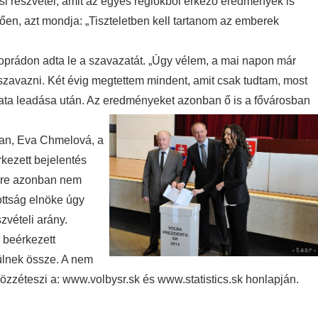
si részvétel, amit az egyes régiókból érkező eredmények is
tően, azt mondja: „Tiszteletben kell tartanom az emberek
 Poprádon adta le a szavazatát. „Úgy vélem, a mai napon már
zavazni. Két évig megtettem mindent, amit csak tudtam, most
zata leadása után. Az eredményeket azonban ő is a fővárosban
ban, Eva Chmelová, a
kezett bejelentés
lőre azonban nem
ottság elnöke úgy
zvételi arány.
 beérkezett
 ülnek össze. A nem
közzéteszi a: www.volbysr.sk és www.statistics.sk honlapján.