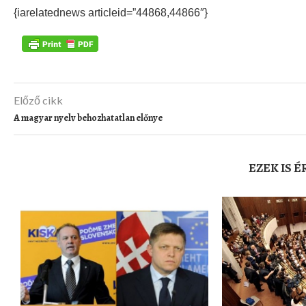
{iarelatednews articleid=”44868,44866″}
Előző cikk
A magyar nyelv behozhatatlan előnye
EZEK IS 