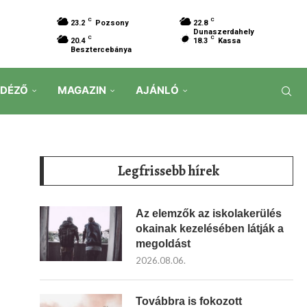
C
C
23.2
Pozsony
22.8
Dunaszerdahely
C
C
20.4
18.3
Kassa
Besztercebánya
IDÉZŐ
MAGAZIN
AJÁNLÓ
Legfrissebb hírek
Az elemzők az iskolakerülés
okainak kezelésében látják a
megoldást
2026.08.06.
Továbbra is fokozott