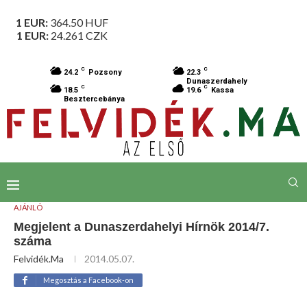
1 EUR:
364.50
HUF
1 EUR:
24.261
CZK
C
C
24.2
Pozsony
22.3
Dunaszerdahely
C
C
18.5
19.6
Kassa
Besztercebánya
AJÁNLÓ
Megjelent a Dunaszerdahelyi Hírnök 2014/7.
száma
Felvidék.ma
2014.05.07.
Megosztás a Facebook-on