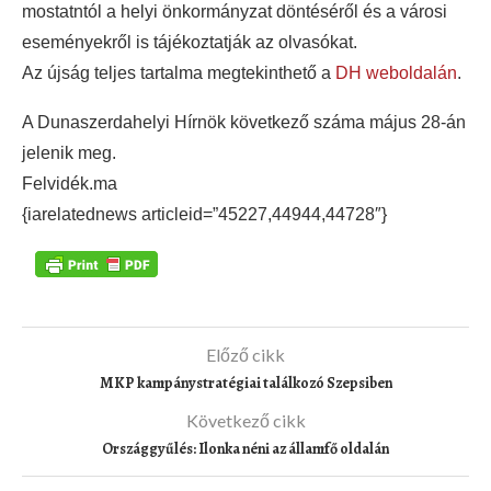
mostatntól a helyi önkormányzat döntéséről és a városi
eseményekről is tájékoztatják az olvasókat.
Az újság teljes tartalma megtekinthető a
DH weboldalán
.
A Dunaszerdahelyi Hírnök következő száma május 28-án
jelenik meg.
Felvidék.ma
{iarelatednews articleid=”45227,44944,44728″}
Előző cikk
MKP kampánystratégiai találkozó Szepsiben
Következő cikk
Országgyűlés: Ilonka néni az államfő oldalán