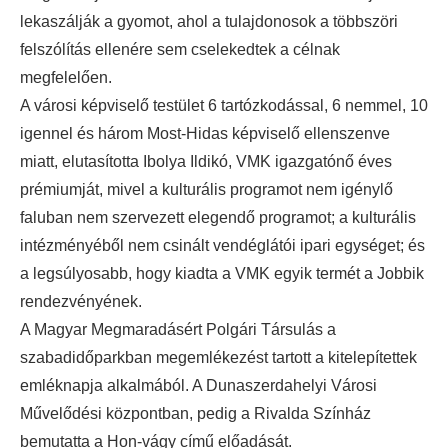
lekaszálják a gyomot, ahol a tulajdonosok a többszöri
felszólítás ellenére sem cselekedtek a célnak
megfelelően.
A városi képviselő testület 6 tartózkodással, 6 nemmel, 10
igennel és három Most-Hidas képviselő ellenszenve
miatt, elutasította Ibolya Ildikó, VMK igazgatónő éves
prémiumját, mivel a kulturális programot nem igénylő
faluban nem szervezett elegendő programot; a kulturális
intézményéből nem csinált vendéglátói ipari egységet; és
a legsúlyosabb, hogy kiadta a VMK egyik termét a Jobbik
rendezvényének.
A Magyar Megmaradásért Polgári Társulás a
szabadidőparkban megemlékezést tartott a kitelepítettek
emléknapja alkalmából. A Dunaszerdahelyi Városi
Művelődési központban, pedig a Rivalda Színház
bemutatta a Hon-vágy című előadását.