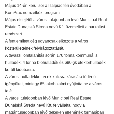
Május 14-én kerül sor a Halpiac téri óvodában a
KomPrax nemzetközi program.
Május elsejétől a városi tulajdonban lévő Municipal Real
Estate Dunajská Streda nevű Kft. üzemelteti a parkolási
rendszert.
A fent említett cég ugyancsak elkezdte a város
közterületeinek felvirágoztatását.
A tavaszi lomtalanítás során 170 tonna kommunális
hulladék, 4 tonna biohulladék és 680 gk elektorhulladék
került kidobásra.
A városi hulladékketrecek kulcsra zárására történő
igényüket, mintegy 65 lakóbizalmi nyújtotta be a város
felé.
A városi tulajdonban lévő Municipal Real Estate
Dunajská Streda nevű Kft. felvállalta, hogy a
magántulajdonban lévő telkeken ellenérték formájában