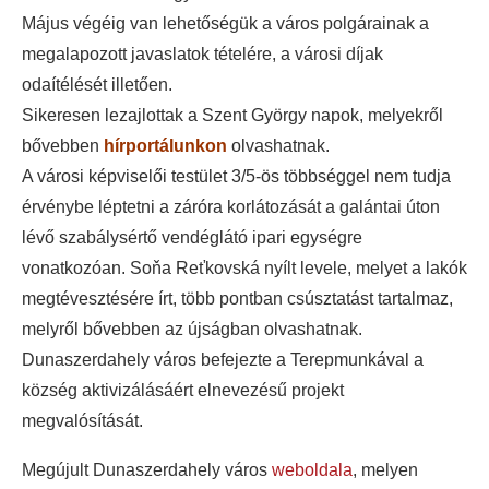
Május végéig van lehetőségük a város polgárainak a
megalapozott javaslatok tételére, a városi díjak
odaítélését illetően.
Sikeresen lezajlottak a Szent György napok, melyekről
bővebben
hírportálunkon
olvashatnak.
A városi képviselői testület 3/5-ös többséggel nem tudja
érvénybe léptetni a záróra korlátozását a galántai úton
lévő szabálysértő vendéglátó ipari egységre
vonatkozóan. Soňa Reťkovská nyílt levele, melyet a lakók
megtévesztésére írt, több pontban csúsztatást tartalmaz,
melyről bővebben az újságban olvashatnak.
Dunaszerdahely város befejezte a Terepmunkával a
község aktivizálásáért elnevezésű projekt
megvalósítását.
Megújult Dunaszerdahely város
weboldala
, melyen