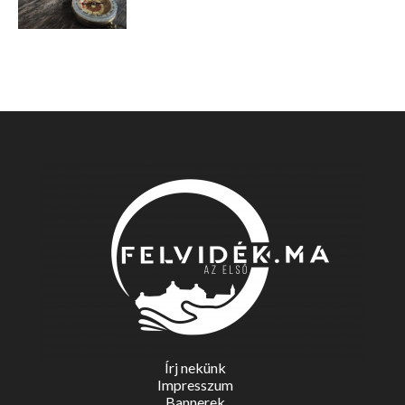
Írj nekünk
Impresszum
Bannerek