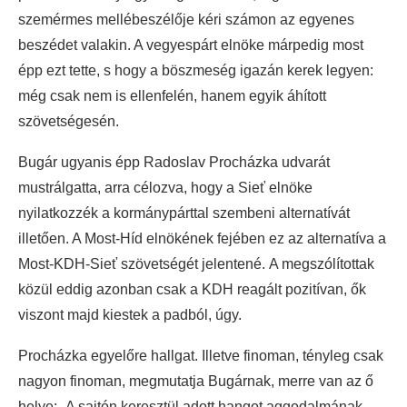
szemérmes mellébeszélője kéri számon az egyenes
beszédet valakin. A vegyespárt elnöke márpedig most
épp ezt tette, s hogy a böszmeség igazán kerek legyen:
még csak nem is ellenfelén, hanem egyik áhított
szövetségesén.
Bugár ugyanis épp Radoslav Procházka udvarát
mustrálgatta, arra célozva, hogy a Sieť elnöke
nyilatkozzék a kormánypárttal szembeni alternatívát
illetően. A Most-Híd elnökének fejében ez az alternatíva a
Most-KDH-Sieť szövetségét jelentené. A megszólítottak
közül eddig azonban csak a KDH reagált pozitívan, ők
viszont majd kiestek a padból, úgy.
Procházka egyelőre hallgat. Illetve finoman, tényleg csak
nagyon finoman, megmutatja Bugárnak, merre van az ő
helye: „A sajtón keresztül adott hangot aggodalmának