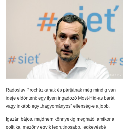
Radoslav Procházkának és pártjának még mindig van
ideje eldönteni: egy ilyen ingadozó Most-Híd-as barát,
vagy inkább egy „hagyományos” ellenség-e a jobb.
Igazán bájos, majdnem könnyekig megható, amikor a
politikai mezőny egyik legrutinosabb, legkevésbé