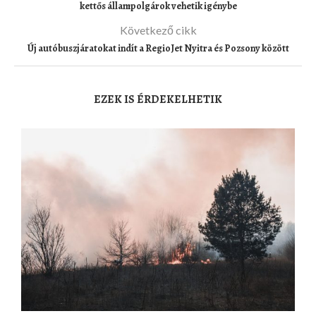
kettős állampolgárok vehetik igénybe
Következő cikk
Új autóbuszjáratokat indít a RegioJet Nyitra és Pozsony között
EZEK IS ÉRDEKELHETIK