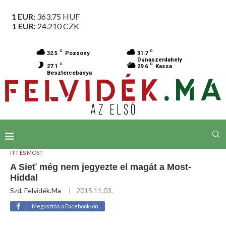
1 EUR:
363.75
HUF
1 EUR:
24.210
CZK
C
C
32.5
Pozsony
31.7
Dunaszerdahely
C
C
27.1
29.6
Kassa
Besztercebánya
ITT ÉS MOST
A Sieť még nem jegyezte el magát a Most-
Híddal
Szd, Felvidék.ma
2015.11.03.
Megosztás a Facebook-on