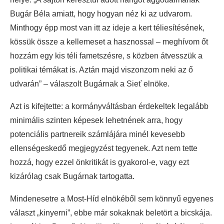
Bugár Béla amiatt, hogy hogyan néz ki az udvarom.
Minthogy épp most van itt az ideje a kert téliesítésének,
kössük össze a kellemeset a hasznossal – meghívom őt
hozzám egy kis téli fametszésre, s közben átvesszük a
politikai témákat is. Aztán majd viszonzom neki az ő
udvarán” – válaszolt Bugárnak a Sieť elnöke.
Azt is kifejtette: a kormányváltásban érdekeltek legalább
minimális szinten képesek lehetnének arra, hogy
potenciális partnereik számlájára minél kevesebb
ellenségeskedő megjegyzést tegyenek. Azt nem tette
hozzá, hogy ezzel önkritikát is gyakorol-e, vagy ezt
kizárólag csak Bugárnak tartogatta.
Mindenesetre a Most-Híd elnökéből sem könnyű egyenes
választ „kinyerni”, ebbe már sokaknak beletört a bicskája.