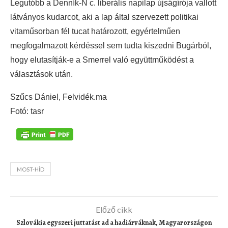
Legutóbb a Denník-N c. liberális napilap újságírója vallott
látványos kudarcot, aki a lap által szervezett politikai
vitaműsorban fél tucat határozott, egyértelműen
megfogalmazott kérdéssel sem tudta kiszedni Bugárból,
hogy elutasítják-e a Smerrel való együttműködést a
választások után.
Szűcs Dániel, Felvidék.ma
Fotó: tasr
MOST-HÍD
Előző cikk
Szlovákia egyszeri juttatást ad a hadiárváknak, Magyarországon