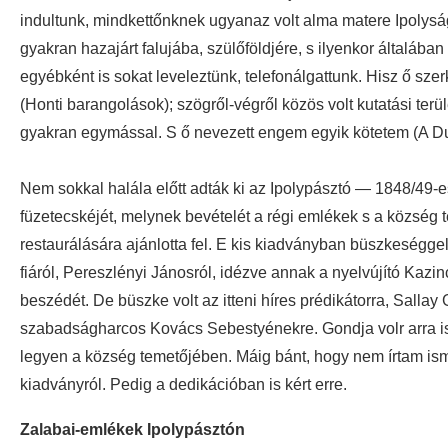
indultunk, mindkettőnknek ugyanaz volt alma matere Ipolysá
gyakran hazajárt falujába, szülőföldjére, s ilyenkor általában
egyébként is sokat leveleztünk, telefonálgattunk. Hisz ő szer
(Honti barangolások); szögről-végről közös volt kutatási terü
gyakran egymással. S ő nevezett engem egyik kötetem (A Du
Nem sokkal halála előtt adták ki az Ipolypásztó — 1848/49-
füzetecskéjét, melynek bevételét a régi emlékek s a közsé
restaurálására ajánlotta fel. E kis kiadványban büszkeséggel 
fiáról, Pereszlényi Jánosról, idézve annak a nyelvújító Kazinc
beszédét. De büszke volt az itteni híres prédikátorra, Sallay
szabadságharcos Kovács Sebestyénekre. Gondja volr arra is
legyen a község temetőjében. Máig bánt, hogy nem írtam isme
kiadványról. Pedig a dedikációban is kért erre.
Zalabai-emlékek Ipolypásztón