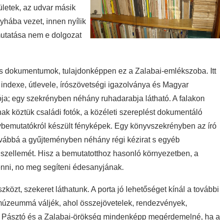
ületek, az udvar másik
nyhába vezet, innen nyílik
mutatása nem e dolgozat
és dokumentumok, tulajdonképpen ez a Zalabai-emlékszoba. Itt
ai indexe, útlevele, írószövetségi igazolványa és Magyar
artója; egy szekrényben néhány ruhadarabja látható. A falakon
k köztük családi fotók, a közéleti szereplést dokumentáló
nyvbemutatókról készült fényképek. Egy könyvszekrényben az író
 továbbá a gyűjteményben néhány régi kézirat s egyéb
 szellemét. Hisz a bemutatotthoz hasonló környezetben, a
 pihenni, no meg segíteni édesanyjának.
özt, szekeret láthatunk. A porta jó lehetőséget kínál a további
ő múzeummá váljék, ahol összejövetelek, rendezvények,
k. Pásztó és a Zalabai-örökség mindenképp megérdemelné, ha a