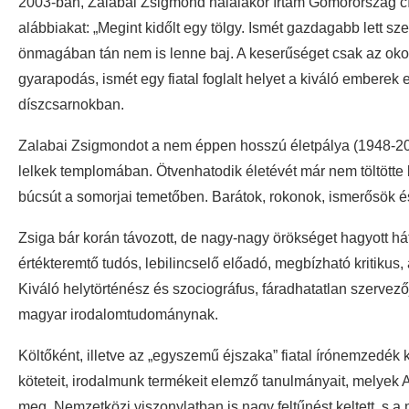
2003-ban, Zalabai Zsigmond halálakor írtam Gömörország c
alábbiakat: „Megint kidőlt egy tölgy. Ismét gazdagabb lett s
önmagában tán nem is lenne baj. A keserűséget csak az okozz
gyarapodás, ismét egy fiatal foglalt helyet a kiváló emberek
díszcsarnokban.
Zalabai Zsigmondot a nem éppen hosszú életpálya (1948-2003)
lelkek templomában. Ötvenhatodik életévét már nem töltötte 
búcsút a somorjai temetőben. Barátok, rokonok, ismerősök és 
Zsiga bár korán távozott, de nagy-nagy örökséget hagyott há
értékteremtő tudós, lebilincselő előadó, megbízható kritik
Kiváló helytörténész és szociográfus, fáradhatatlan szervez
magyar irodalomtudománynak.
Költőként, illetve az „egyszemű éjszaka” fiatal írónemzedék k
köteteit, irodalmunk termékeit elemző tanulmányait, melyek 
meg. Nemzetközi viszonylatban is nagy feltűnést keltett, s 