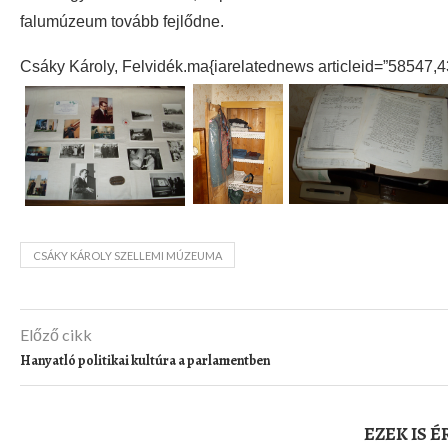
falumúzeum tovább fejlődne.
Csáky Károly, Felvidék.ma{iarelatednews articleid=”58547,
CSÁKY KÁROLY SZELLEMI MÚZEUMA
Előző cikk
Hanyatló politikai kultúra a parlamentben
EZEK IS 