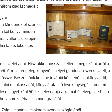
 három kiadást megélt.
gyar
a, a Mindenekről számot
 a két könyv minden
írai vallomás, szépírói
almi tabló, tökéletes
etszetét adni. Hisz akkor hosszan kellene még szólni arról a
t. Arról a rengeteg könyvről, melyet gondosan szerkesztett, a
t össze. Beszélnünk kellene további köteteiről, tankönyveiről,
kutatói munkásságát, könyvtáralapító tevékenységét, irodalmi
ését egyébként 50. születésnapja alkalmából elvégezte Filep
hely-sorozatéban kismonográfiáját.
i Zsiga. Hontnak csaknem azonos szögletéből