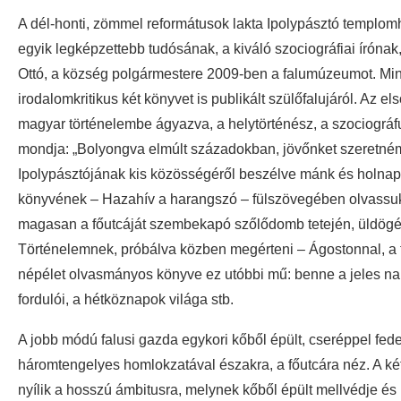
A dél-honti, zömmel reformátusok lakta Ipolypásztó templom
egyik legképzettebb tudósának, a kiváló szociográfiai írón
Ottó, a község polgármestere 2009-ben a falumúzeumot. Mint
irodalomkritikus két könyvet is publikált szülőfalujáról. Az
magyar történelembe ágyazva, a helytörténész, a szociográfu
mondja: „Bolyongva elmúlt századokban, jövőnket szeretném
Ipolypásztójának kis közösségéről beszélve mánk és holna
könyvének – Hazahív a harangszó – fülszövegében olvassuk a
magasan a főutcáját szembekapó szőlődomb tetején, üldögéle
Történelemnek, próbálva közben megérteni – Ágostonnal, a fi
népélet olvasmányos könyve ez utóbbi mű: benne a jeles nap
fordulói, a hétköznapok világa stb.
A jobb módú falusi gazda egykori kőből épült, cseréppel fede
háromtengelyes homlokzatával északra, a főutcára néz. A két
nyílik a hosszú ámbitusra, melynek kőből épült mellvédje és