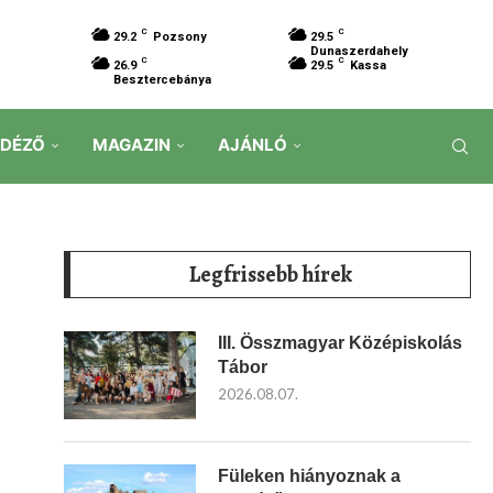
C
C
29.2
Pozsony
29.5
Dunaszerdahely
C
C
26.9
29.5
Kassa
Besztercebánya
IDÉZŐ
MAGAZIN
AJÁNLÓ
Legfrissebb hírek
III. Összmagyar Középiskolás
Tábor
2026.08.07.
Füleken hiányoznak a