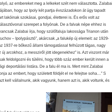
 a folyó, az embereket meg a lelkeket szét nem választotta. Zalaba
iájában, hogy az Ipoly két partja évszázadokon át úgy tapadt
t lakóinak szokásai, gondjai, életterei is. És erős volt az
 választóvonal szerepet a folyónak. De a falvak népe ehhez is
yancsak Zalabai írja, hogy szülőfaluja lakossága Trianon után
stuchov – Ipolypásztó”, akárcsak „a falukép új elemeit: az 1929-
az 1937-re bőkezű állami támogatással felhúzott tágas, nagy
 új arcokhoz, a messziről jött idegenekhez” is. Azt viszont már
k feldolgozni és túlélni, hogy több száz ember került innen a
 deportálási listára. De a falu él ma is. Mert mint Zalabai
a az embert, hogy született földjét el ne felejtse soha…” S
t kell vállalnunk, akik vagyunk, hanem azt is, akik voltunk, és