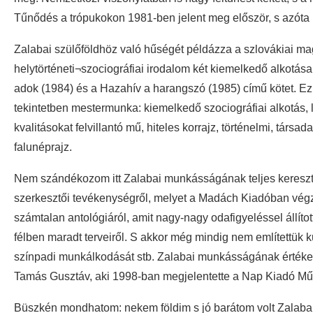
Tűnődés a trópukokon 1981-ben jelent meg először, s azóta
Zalabai szülőföldhöz való hűségét példázza a szlovákiai ma
helytörténeti¬szociográfiai irodalom két kiemelkedő alkotás
adok (1984) és a Hazahív a harangszó (1985) című kötet. Ez
tekintetben mestermunka: kiemelkedő szociográfiai alkotás, l
kvalitásokat felvillantó mű, hiteles korrajz, történelmi, társad
falunéprajz.
Nem szándékozom itt Zalabai munkásságának teljes keresztm
szerkesztői tevékenységről, melyet a Madách Kiadóban végzet
számtalan antológiáról, amit nagy-nagy odafigyeléssel állítot
félben maradt terveiről. S akkor még mindig nem említettük 
színpadi munkálkodását stb. Zalabai munkásságának értékel
Tamás Gusztáv, aki 1998-ban megjelentette a Nap Kiadó Mű
Büszkén mondhatom: nekem földim s jó barátom volt Zalaba