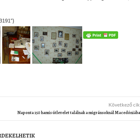
43191″}
Következő ci
Naponta 150 hamis útlevelet találnak a migránsoknál Macedóniáb
ÉRDEKELHETIK