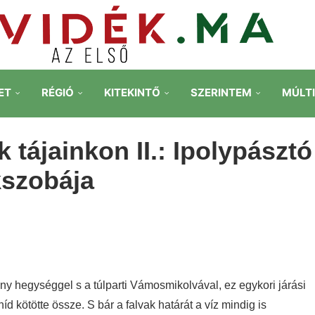
ET
RÉGIÓ
KITEKINTŐ
SZERINTEM
MÚLT
tájainkon II.: Ipolypásztó
kszobája
y hegységgel s a túlparti Vámosmikolvával, ez egykori járási
híd kötötte össze. S bár a falvak határát a víz mindig is