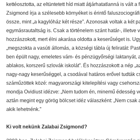
kettéosztotta, az eltüntetett híd miatt átjárhatatlanná is vált
Zsigmond írja a szélesebb környéket is érintő faluszociográf
össze, mint „a kagylóház két része”. Azonosak voltak a két par
egymásrautaltság is. Csak a történelem szánt határ-, illetve
hozzászokott, mert élni akarása oldotta a keserűséget is. Ug
„megszokta a vasúti állomás, a községi tábla új feliratát: Pa
ben épült nagy, emeletes vám- és pénzügyőrségi laktanyát, 
ablakos, korszerű szlovák iskolát”. És hozzászokott a nép „az
nagy-nagy keserűséggel, a csodával határos erővel tudták csa
száműzöttek közé: magyarországi kitelepítési vagy csehországi
mondja Ovidiust idézve: „Nem tudom én, minemű édesség vonj
aztán megint egy görög bölcset idéz válaszként: „Nem csak az
akik lehetnénk.”
Ki volt nekünk Zalabai Zsigmond?