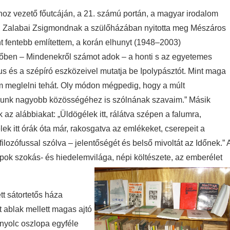
hoz vezető főutcáján, a 21. számú portán, a magyar irodalom
ak, Zalabai Zsigmondnak a szülőházában nyitotta meg Mészáros
 fentebb említettem, a korán elhunyt (1948–2003)
 elsőben – Mindenekről számot adok – a honti s az egyetemes
s és a szépíró eszközeivel mutatja be Ipolypásztót. Mint maga
 meglelni tehát. Oly módon mégpedig, hogy a múlt
punk nagyobb közösségéhez is szólnának szavaim.” Másik
z alábbiakat: „Üldögélek itt, rálátva szépen a falumra,
k itt órák óta már, rakosgatva az emlékeket, cserepeit a
lozófussal szólva – jelentőségét és belső mivoltát az Időnek.” 
ok szokás- és hiedelemvilága, népi költészete, az emberélet
tt sátortetős háza
 ablak mellett magas ajtó
 nyolc oszlopa egyféle