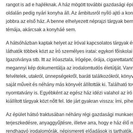
rangot is ad e hajléknak. A ház mögött további gazdasági ép
oldalán pedig nyári konyha áll. Az ámbitusról nyíló ajtó a ko
jobbra az első ház. A benne elhelyezett néprajzi tárgyak be
témája, akárcsak a konyháé sem.
A hátsóházban kaptak helyet az íróval kapcsolatos tárgyak 
láthatók többek közt az író személyes iratai: egykori főiskol
Igazolványa stb. Itt az íróasztala, írógépe, órája, cigarettat
megannyi kép dokumentálja az irodalomtudós életútját. Vanna
felvételek, utakról, ünnepségekről, baráti találkozókról, kö
saját műveit és néhány más könyvét állították ki. Található
nyomtatvány is. Egyébként az egész ház idézi valahol az író
kiállított tárgyak közt nőtt fel. Ide járt gyakran vissza: írni,
Az épület hátsó traktusában néhány régi gazdasági munkaeszk
terjeszkedésre, anyaggyűjtésre, illetve arra, hogy e ház él
rendhagyó irodalomórák, népismereti előadások is tartható