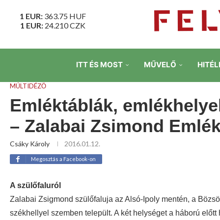
1 EUR:
363.75
HUF
1 EUR:
24.210
CZK
ITT ÉS MOST
MŰVELŐ
HITÉL
MÚLTIDÉZŐ
Emléktáblák, emlékhelyek 
– Zalabai Zsimond Emlé
Csáky Károly
2016.01.12.
Megosztás a Facebook-on
A szülőfaluról
Zalabai Zsigmond szülőfaluja az Alsó-Ipoly mentén, a Bözsön
székhellyel szemben települt.
A két helységet a háború előtt 