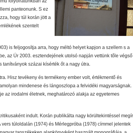
ímű folyóiratunkban az
zellemi panteonunk. S ez
a, hogy túl korán jött a
 emlékének szentelt
 is feljogosítja arra, hogy méltó helyet kapjon a szellem s a
be, az Úr 2003. esztendejének utolsó napján vettünk tőle végső
tanítványok százai kísérték őt a nagy útra.
tra. Hisz tevékeny és termékeny ember volt, értékmentő és
us, amolyan mindenese és lángoszlopa a felvidéki magyarságnak.
ője az irodalmi életnek, meghatározó alakja az egyetemes
ritikusaként indult. Korán publikálta nagy körültekintéssel megír
A vers túloldalán (1974) és Mérlegpróba (1978) címmel jelentek
a magyar tanszékeken alapkönyvként használt monográfiája, a