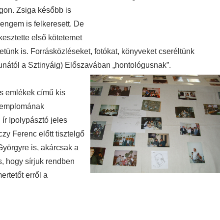
gon. Zsiga később is
 engem is felkeresett. De
kesztette első kötetemet
letünk is. Forrásközléseket, fotókat, könyveket cseréltünk
nától a Sztinyáig) Előszavában „hontológusnak”.
es emlékek című kis
g templomának
ír Ipolypásztó jeles
zy Ferenc előtt tisztelgő
 Györgyre is, akárcsak a
, hogy sírjuk rendben
rtetőt erről a