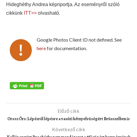
Hideghéthy Andrea képriportja. Az eseményről szóló
cikkünk
ITT>>
olvasható.
Google Photos Client ID not defined. See
here
for documentation.
Előző cikk
Orosz Örs: Lépésről lépésre a vasúti kétnyelvűségért Brüsszelben is
Következő cikk