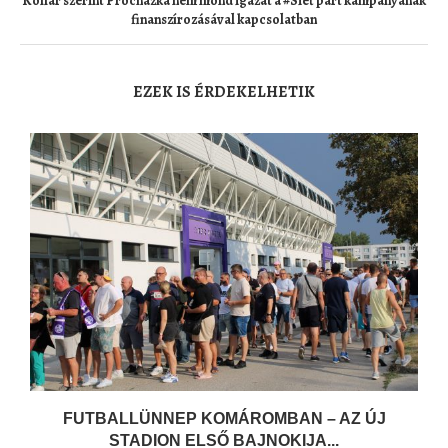
Kollár szerint Procházka nem mond igazat a #Sieť párt kampányának
finanszírozásával kapcsolatban
EZEK IS ÉRDEKELHETIK
FUTBALLÜNNEP KOMÁROMBAN – AZ ÚJ
STADION ELSŐ BAJNOKIJA...