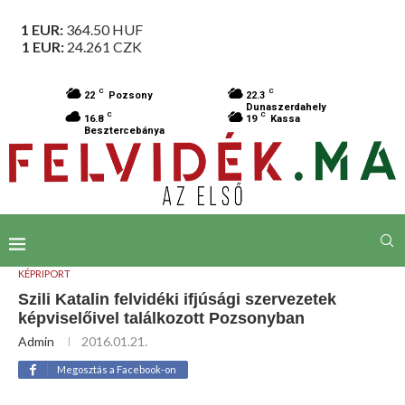
1 EUR:
364.50
HUF
1 EUR:
24.261
CZK
C
C
22
Pozsony
22.3
Dunaszerdahely
C
C
16.8
19
Kassa
Besztercebánya
KÉPRIPORT
Szili Katalin felvidéki ifjúsági szervezetek
képviselőivel találkozott Pozsonyban
Admin
2016.01.21.
Megosztás a Facebook-on