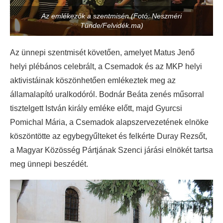
Az emlékezők a szentmisén (Fotó: Neszméri
Tünde/Felvidék.ma)
Az ünnepi szentmisét követően, amelyet Matus Jenő
helyi plébános celebrált, a Csemadok és az MKP helyi
aktivistáinak köszönhetően emlékeztek meg az
államalapító uralkodóról. Bodnár Beáta zenés műsorral
tisztelgett István király emléke előtt, majd Gyurcsi
Pomichal Mária, a Csemadok alapszervezetének elnöke
köszöntötte az egybegyűlteket és felkérte Duray Rezsőt,
a Magyar Közösség Pártjának Szenci járási elnökét tartsa
meg ünnepi beszédét.