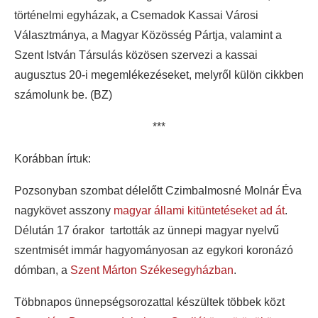
történelmi egyházak, a Csemadok Kassai Városi
Választmánya, a Magyar Közösség Pártja, valamint a
Szent István Társulás közösen szervezi a kassai
augusztus 20-i megemlékezéseket, melyről külön cikkben
számolunk be. (BZ)
***
Korábban írtuk:
Pozsonyban szombat délelőtt Czimbalmosné Molnár Éva
nagykövet asszony
magyar állami kitüntetéseket ad át
.
Délután 17 órakor tartották az ünnepi magyar nyelvű
szentmisét immár hagyományosan az egykori koronázó
dómban, a
Szent Márton Székesegyházban
.
Többnapos ünnepségsorozattal készültek többek közt