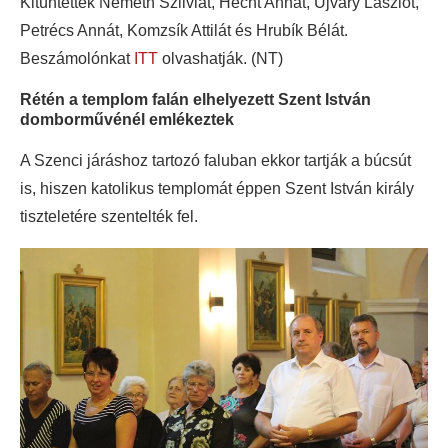
Kitüntették Németh Szilviát, Hecht Annát, Újváry Lászlót,
Petrécs Annát, Komzsík Attilát és Hrubík Bélát.
Beszámolónkat
ITT
olvashatják. (NT)
Rétén a templom falán elhelyezett Szent István
domborművénél emlékeztek
A Szenci járáshoz tartozó faluban ekkor tartják a búcsút
is, hiszen katolikus templomát éppen Szent István király
tiszteletére szentelték fel.