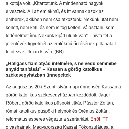
alkotója volt. „Kitartottunk. A mindenható nagyok
elvesztek. Áll az emlékmű, és itt vannak azok az
emberek, akikben nem csalatkoztunk. Nekünk utat nem
kellett, nem kell, és nem is fog kelleni választani, sem
történelmet írni. Nekünk kijárt utunk van” – hívta fel a
jelenlévők figyelmét az emlékmű őrzésének pillanatait
felidézve Ulman István. (BB)
„Hallgass fiam atyád intelmére, s ne vedd semmibe
anyád tanítását” – Kassán a görög katolikus
székesegyházban ünnepeltek
Az augusztus 20-i Szent István-napi ünnepség Kassán a
görög katolikus székesegyházban kezdődött. Jáger
Róbert, görög katolikus püspöki titkár, Pásztor Zoltán,
római katolikus püspöki helynök és Orémus Zoltán,
református esperes végezte a szertartást.
Erről ITT
olvashatnak. Magyarország Kassai Főkonzulátusa, a