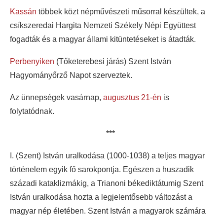
Kassán
többek közt népművészeti műsorral készültek, a
csíkszeredai Hargita Nemzeti Székely Népi Együttest
fogadták és a magyar állami kitüntetéseket is átadták.
Perbenyiken
(Tőketerebesi járás) Szent István
Hagyományőrző Napot szerveztek.
Az ünnepségek vasárnap,
augusztus 21-én
is
folytatódnak.
***
I. (Szent) István uralkodása (1000-1038) a teljes magyar
történelem egyik fő sarokpontja. Egészen a huszadik
századi kataklizmákig, a Trianoni békediktátumig Szent
István uralkodása hozta a legjelentősebb változást a
magyar nép életében. Szent István a magyarok számára