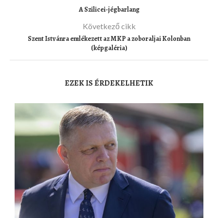
A Szilicei-jégbarlang
Következő cikk
Szent Istvánra emlékezett az MKP a zoboraljai Kolonban
(képgaléria)
EZEK IS ÉRDEKELHETIK