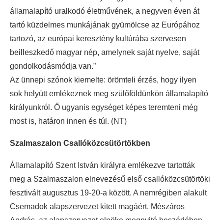
államalapító uralkodó életművének, a negyven éven át
tartó küzdelmes munkájának gyümölcse az Európához
tartozó, az európai keresztény kultúrába szervesen
beilleszkedő magyar nép, amelynek saját nyelve, saját
gondolkodásmódja van.”
Az ünnepi szónok kiemelte: örömteli érzés, hogy ilyen
sok helyütt emlékeznek meg szülőföldünkön államalapító
királyunkról. Ő ugyanis egységet képes teremteni még
most is, határon innen és túl. (NT)
Szalmaszalon Csallóközcsütörtökben
Államalapító Szent István királyra emlékezve tartották
meg a Szalmaszalon elnevezésű első csallóközcsütörtöki
fesztivált augusztus 19-20-a között. A nemrégiben alakult
Csemadok alapszervezet kitett magáért. Mészáros