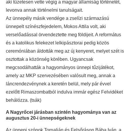
aki tüzetesen vette végig a magyar államiság történetét,
levonva annak történelmi tanulságait.
Az ünnepély másik vendége a zselízi származású
ünnepelt színészfejedelem, Mokos Attila volt, aki
verselőadással örvendeztette meg földijeit. A református
és a katolikus felekezet lelkipásztorai pedig közös
ceremóniában áldották meg az új kenyeret, melyet szét is
osztottak a közönség körében. Ugyancsak
megcsodálhatták a hagyományos ünnepi tűzijátékot,
amely az MKP szervezésében valósult meg, annak a
láncrendezvénynek a keretén belül, mely pár évvel
ezelőtt Rimaszombatból indulva immár egész Felvidéket
behálózza. (tsák)
A Nagyrőcei járásban szintén hagyománya van az
augusztus 20-i ünnepségeknek
Az ünnepi szónok Tornalján és Felsőráson Bába Iván, a