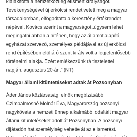
kialakította a nemzetközileg elismert királyságot.
Tevékenységével új erkölcsi rendet vetett meg a magyar
társadalomban, elfogadtatta a keresztény értékrendet
népével. Kovács szerint a magyarságot „úgysem lehet
megingatni abban a hitében, hogy az államot alapító,
egyházat szervező, személyes példájával az új erkölcsi
rend építésében elöljáró szent király volt a legjelentősebb
történelmi alakja. Ezért emlékezzünk rá tisztelettel
napján, augusztus 20-án.” (NT)
Magyar állami kitüntetéseket adtak át Pozsonyban
Áder János köztársasági elnök megbízásából
Czimbalmosné Molnár Éva, Magyarország pozsonyi
nagykövete a nemzeti ünnep alkalmából odaítélt magyar
állami kitüntetéseket adott át Pozsonyban. A pozsonyi
díjátadón hat személyiség vehette át az elismerést.