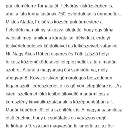
pár kilométerre Tornaljától, Felsőrás kisközségben is,
ahol a falu fennállásának 750. évfordulóját is ünnepelték.
Miklós Aladár, Felsőrás község polgármestere a
Felvidék.ma-nak nyilatkozva kifejtette, hogy egy álma
valósult meg, amikor a kárpátaljai, délvidéki, erdélyi
testvértelepülések küldötteivel és lelkészeivel, valamint
Nt. Nagy Ákos Róbert esperes és Tóth László helyi
lelkész közreműködésével leleplezhették a turulmadár-
szobrot. A turul a magyarság ősi szimbóluma, mely
ahogyan B. Kovács István gömörológus beszédében
fogalmazott: leereszkedett e kis gömöri településre is. „Az
isteni szellemet földi testbe átlövellő madármítosz a
keresztény kinyilatkoztatásnak is középpontjában áll.
Madár képében jött el a szentlélek is. A magyar sasmítosz
első értelme, hogy e csodálatos és varázsos erejű
férfiúban a 9. századi magyarság felismerte azt az ősi