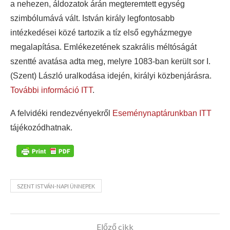
a nehezen, áldozatok árán megteremtett egység
szimbólumává vált. István király legfontosabb
intézkedései közé tartozik a tíz első egyházmegye
megalapítása. Emlékezetének szakrális méltóságát
szentté avatása adta meg, melyre 1083-ban került sor I.
(Szent) László uralkodása idején, királyi közbenjárásra.
További információ ITT
.
A felvidéki rendezvényekről
Eseménynaptárunkban ITT
tájékozódhatnak.
SZENT ISTVÁN-NAPI ÜNNEPEK
Előző cikk