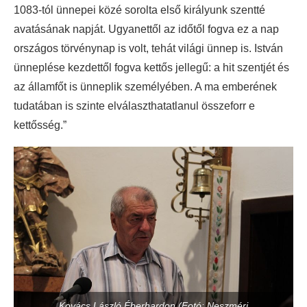
1083-tól ünnepei közé sorolta első királyunk szentté
avatásának napját. Ugyanettől az időtől fogva ez a nap
országos törvénynap is volt, tehát világi ünnep is. István
ünneplése kezdettől fogva kettős jellegű: a hit szentjét és
az államfőt is ünneplik személyében. A ma emberének
tudatában is szinte elválaszthatatlanul összeforr e
kettősség.”
Kovács László Éberhardon (Fotó: Neszméri