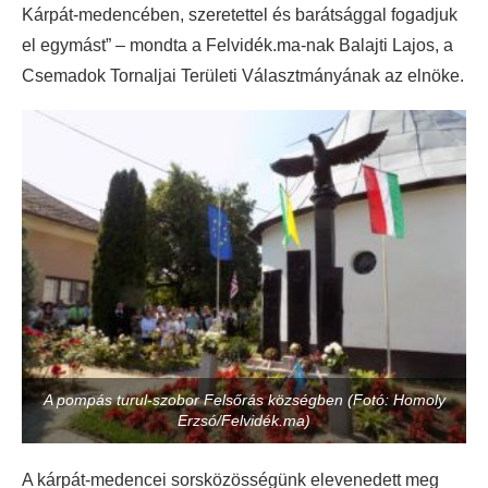
Kárpát-medencében, szeretettel és barátsággal fogadjuk
el egymást” – mondta a Felvidék.ma-nak Balajti Lajos, a
Csemadok Tornaljai Területi Választmányának az elnöke.
A pompás turul-szobor Felsőrás községben (Fotó: Homoly
Erzsó/Felvidék.ma)
A kárpát-medencei sorsközösségünk elevenedett meg