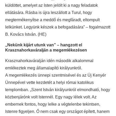
küldöttet, amelyet az Isten jelölt ki a nagy feladatok
ellátására. Rásba is újra leszállott a Turul, hogy
megtermékenyítse a meddő és megfáradt, eltompult
lelkünket. Legyünk készek a befogadására” – fogalmazott
B. Kovács István. (HE)
„Nekünk kijárt utunk van” – hangzott el
Krasznahorkaváralján a megemlékezésen
Krasznahorkaváralján idén második alkalommal
emlékeztek meg államalapító királyunkról.
A megemlékezés ünnepi szentmisével és az Új Kenyér
Ünnepével vette kezdetét a helyi római katolikus
templomban. „Szent István királyunkról elmondható, hogy
közbenjárónk volt Istennél. Egy nagy lélek volt. Az
embernek fontos, hogy lelke a végtelenbe tekintsen,
Istenre figyeljen. Ő nem csak egy országot épített, hanem