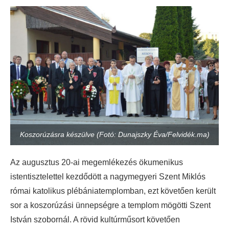
Koszorúzásra készülve (Fotó: Dunajszky Éva/Felvidék.ma)
Az augusztus 20-ai megemlékezés ökumenikus
istentisztelettel kezdődött a nagymegyeri Szent Miklós
római katolikus plébániatemplomban, ezt követően került
sor a koszorúzási ünnepségre a templom mögötti Szent
István szobornál. A rövid kultúrműsort követően