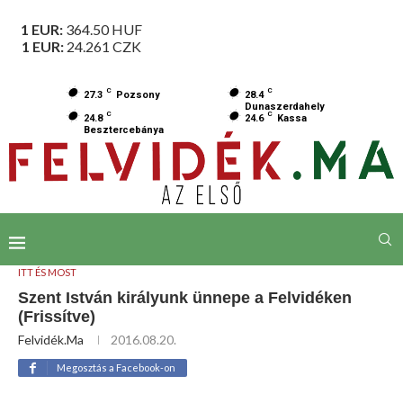
1 EUR:
364.50
HUF
1 EUR:
24.261
CZK
C
C
27.3
Pozsony
28.4
Dunaszerdahely
C
C
24.8
24.6
Kassa
Besztercebánya
ITT ÉS MOST
Szent István királyunk ünnepe a Felvidéken
(Frissítve)
Felvidék.ma
2016.08.20.
Megosztás a Facebook-on