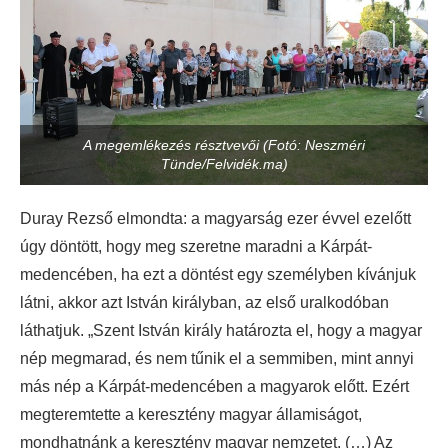
A megemlékezés résztvevői (Fotó: Neszméri
Tünde/Felvidék.ma)
Duray Rezső elmondta: a magyarság ezer évvel ezelőtt
úgy döntött, hogy meg szeretne maradni a Kárpát-
medencében, ha ezt a döntést egy személyben kívánjuk
látni, akkor azt István királyban, az első uralkodóban
láthatjuk. „Szent István király határozta el, hogy a magyar
nép megmarad, és nem tűnik el a semmiben, mint annyi
más nép a Kárpát-medencében a magyarok előtt. Ezért
megteremtette a keresztény magyar államiságot,
mondhatnánk a keresztény magyar nemzetet. (…) Az