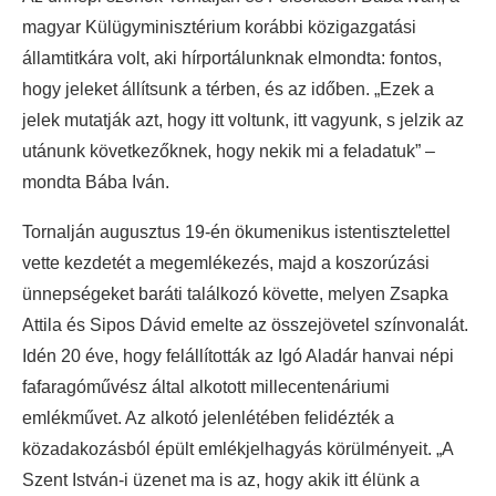
magyar Külügyminisztérium korábbi közigazgatási
államtitkára volt, aki hírportálunknak elmondta: fontos,
hogy jeleket állítsunk a térben, és az időben. „Ezek a
jelek mutatják azt, hogy itt voltunk, itt vagyunk, s jelzik az
utánunk következőknek, hogy nekik mi a feladatuk” –
mondta Bába Iván.
Tornalján augusztus 19-én ökumenikus istentisztelettel
vette kezdetét a megemlékezés, majd a koszorúzási
ünnepségeket baráti találkozó követte, melyen Zsapka
Attila és Sipos Dávid emelte az összejövetel színvonalát.
Idén 20 éve, hogy felállították az Igó Aladár hanvai népi
fafaragóművész által alkotott millecentenáriumi
emlékművet. Az alkotó jelenlétében felidézték a
közadakozásból épült emlékjelhagyás körülményeit. „A
Szent István-i üzenet ma is az, hogy akik itt élünk a