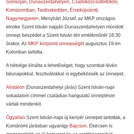
Somorján
,
Dunaszerdahelyen
,
Csallóközcsütörtökön
,
Komáromban
,
Tardoskedden
,
Érsekújvárott
,
Nagymegyeren
. Menyhárt József, az MKP országos
elnöke Szent István napján Dunaszerdahelyen mondott
ünnepi beszédet a Szent István téri emlékműnél 18.30
órakor. Az
MKP központi ünnepségét
augusztus 19-én
Kolonban tartotta.
A hétvége kínálta a lehetőséget, hogy szombat lévén
falunapokkal, fesztiválokkal is egybekössék az ünnepet.
Alistálon
(Dunaszerdahelyi járás) Szent István-napi
sokadalom címmel családias hangulatú ünneplésre
vártak mindenkit.
Ógyallán
Szent István-napi új kenyér ünnepet tartottak, a
Komáromi járásban ugyanígy
Bajcson
. Ekecsen is