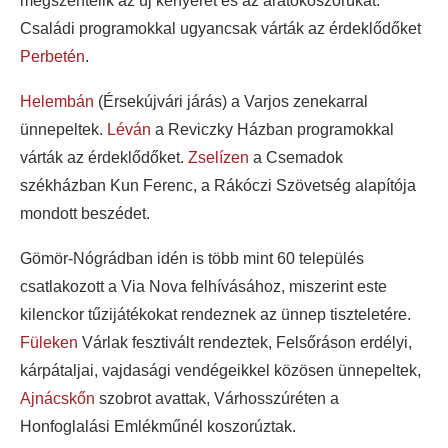
megszentelik az új kenyeret és az aratókoszorúkat.
Családi programokkal ugyancsak várták az érdeklődőket
Perbetén
.
Helembán
(Érsekújvári járás) a Varjos zenekarral
ünnepeltek.
Léván
a Reviczky Házban programokkal
várták az érdeklődőket.
Zselízen
a Csemadok
székházban Kun Ferenc, a Rákóczi Szövetség alapítója
mondott beszédet.
Gömör-Nógrádban idén is több mint 60 település
csatlakozott a Via Nova felhívásához, miszerint este
kilenckor tűzijátékokat rendeznek az ünnep tiszteletére.
Füleken
Várlak fesztivált rendeztek, Felsőráson erdélyi,
kárpátaljai, vajdasági vendégeikkel közösen ünnepeltek,
Ajnácskőn
szobrot avattak, Várhosszúréten a
Honfoglalási Emlékműnél koszorúztak.