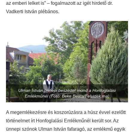
az emberi lelket is” – fogalmazott az igét hirdető dr.
Vadkerti István plébános.
Ulman István ünnepi beszédet mond a Honfoglalási
Emlékműnél (Fotó: Beke Beáta/Felvidék.ma)
A megemlékezésre és koszorúzásra a húsz évvel ezelőtt
történelmet írt Honfoglalási Emlékműnél került sor. Az
ünnepi szónok Ulman István fafaragó, az emlékmű egyik