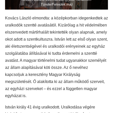
Tünde/Felvidék.ma)
Kovács László elmondta: a középkorban idegenkedtek az
uralkodók szentté avatásától. Kizárólag a hit védelmében
elszenvedett mártírhalált tekintették olyan alapnak, amely
okot adott a szentkultuszra. István lett az első olyan szent,
aki életszentségével és uralkodói erényeinek az egyház
szolgálatába állításával ki tudta érdemelni a szentté
avatást. A magyar történelmi tudat ugyanakkor személyét
az állam alapításával köti össze. Az ő nevéhez
kapcsoljuk a keresztény Magyar Királyság
megszületését. Ő alakította ki az állam működő szerveit,
az egyházi szerveket – és ezzel a független magyar
egyházat is.
István király 41 évig uralkodott. Uralkodása végére