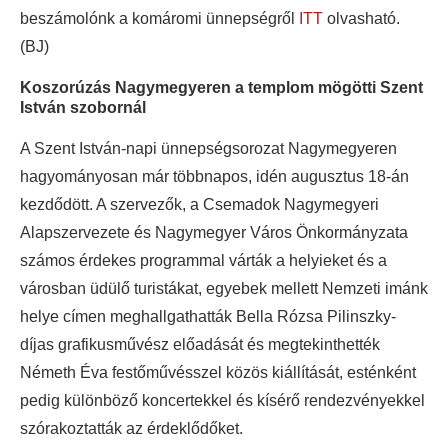
beszámolónk a komáromi ünnepségről
ITT
olvasható.
(BJ)
Koszorúzás Nagymegyeren a templom mögötti Szent
István szobornál
A Szent István-napi ünnepségsorozat Nagymegyeren
hagyományosan már többnapos, idén augusztus 18-án
kezdődött. A szervezők, a Csemadok Nagymegyeri
Alapszervezete és Nagymegyer Város Önkormányzata
számos érdekes programmal várták a helyieket és a
városban üdülő turistákat, egyebek mellett Nemzeti imánk
helye címen meghallgathatták Bella Rózsa Pilinszky-
díjas grafikusművész előadását és megtekinthették
Németh Éva festőművésszel közös kiállítását, esténként
pedig különböző koncertekkel és kísérő rendezvényekkel
szórakoztatták az érdeklődőket.