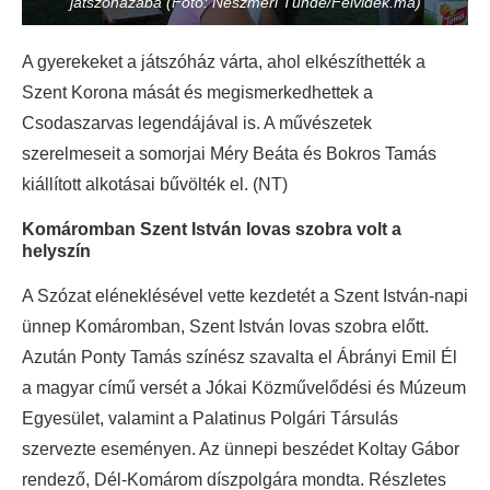
játszóházába (Fotó: Neszméri Tünde/Felvidék.ma)
A gyerekeket a játszóház várta, ahol elkészíthették a
Szent Korona mását és megismerkedhettek a
Csodaszarvas legendájával is. A művészetek
szerelmeseit a somorjai Méry Beáta és Bokros Tamás
kiállított alkotásai bűvölték el. (NT)
Komáromban Szent István lovas szobra volt a
helyszín
A Szózat eléneklésével vette kezdetét a Szent István-napi
ünnep Komáromban, Szent István lovas szobra előtt.
Azután Ponty Tamás színész szavalta el Ábrányi Emil Él
a magyar című versét a Jókai Közművelődési és Múzeum
Egyesület, valamint a Palatinus Polgári Társulás
szervezte eseményen. Az ünnepi beszédet Koltay Gábor
rendező, Dél-Komárom díszpolgára mondta. Részletes