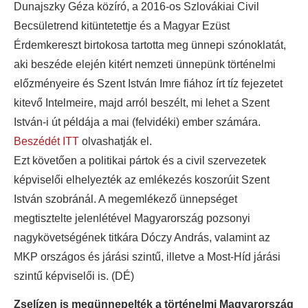
Dunajszky Géza közíró, a 2016-os Szlovákiai Civil
Becsületrend kitüntetettje és a Magyar Ezüst
Érdemkereszt birtokosa tartotta meg ünnepi szónoklatát,
aki beszéde elején kitért nemzeti ünnepünk történelmi
előzményeire és Szent István Imre fiához írt tíz fejezetet
kitevő Intelmeire, majd arról beszélt, mi lehet a Szent
István-i út példája a mai (felvidéki) ember számára.
Beszédét ITT
olvashatják el.
Ezt követően a politikai pártok és a civil szervezetek
képviselői elhelyezték az emlékezés koszorúit Szent
István szobránál. A megemlékező ünnepséget
megtisztelte jelenlétével Magyarország pozsonyi
nagykövetségének titkára Dóczy András, valamint az
MKP országos és járási szintű, illetve a Most-Híd járási
szintű képviselői is. (DÉ)
Zselízen is megünnepelték a történelmi Magyarország