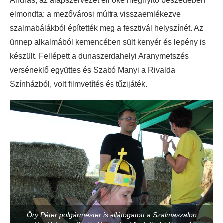
András, az alapszervezet elnöke megnyitó beszédében
elmondta: a mezővárosi múltra visszaemlékezve
szalmabálákból építették meg a fesztivál helyszínét. Az
ünnep alkalmából kemencében sült kenyér és lepény is
készült. Fellépett a dunaszerdahelyi Aranymetszés
verséneklő együttes és Szabó Manyi a Rivalda
Színházból, volt filmvetítés és tűzijáték.
Őry Péter polgármester is ellátogatott a Szalmaszalon