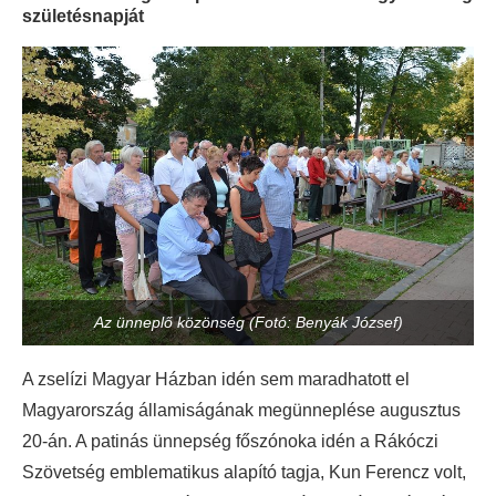
születésnapját
Az ünneplő közönség (Fotó: Benyák József)
A zselízi Magyar Házban idén sem maradhatott el
Magyarország államiságának megünneplése augusztus
20-án. A patinás ünnepség főszónoka idén a Rákóczi
Szövetség emblematikus alapító tagja, Kun Ferencz volt,