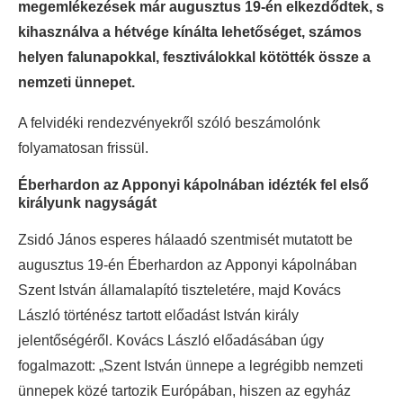
megemlékezések már augusztus 19-én elkezdődtek, s
kihasználva a hétvége kínálta lehetőséget, számos
helyen falunapokkal, fesztiválokkal kötötték össze a
nemzeti ünnepet.
A felvidéki rendezvényekről szóló beszámolónk
folyamatosan frissül.
Éberhardon az Apponyi kápolnában idézték fel első
királyunk nagyságát
Zsidó János esperes hálaadó szentmisét mutatott be
augusztus 19-én Éberhardon az Apponyi kápolnában
Szent István államalapító tiszteletére, majd Kovács
László történész tartott előadást István király
jelentőségéről. Kovács László előadásában úgy
fogalmazott: „Szent István ünnepe a legrégibb nemzeti
ünnepek közé tartozik Európában, hiszen az egyház