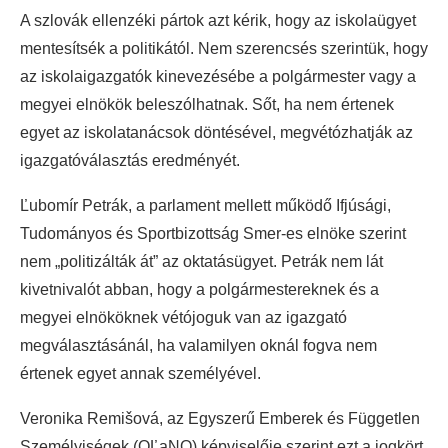
A szlovák ellenzéki pártok azt kérik, hogy az iskolaügyet
mentesítsék a politikától. Nem szerencsés szerintük, hogy
az iskolaigazgatók kinevezésébe a polgármester vagy a
megyei elnökök beleszólhatnak. Sőt, ha nem értenek
egyet az iskolatanácsok döntésével, megvétózhatják az
igazgatóválasztás eredményét.
Ľubomír Petrák, a parlament mellett működő Ifjúsági,
Tudományos és Sportbizottság Smer-es elnöke szerint
nem „politizálták át” az oktatásügyet. Petrák nem lát
kivetnivalót abban, hogy a polgármestereknek és a
megyei elnököknek vétójoguk van az igazgató
megválasztásánál, ha valamilyen oknál fogva nem
értenek egyet annak személyével.
Veronika Remišová, az Egyszerű Emberek és Független
Személyiségek (OĽaNO) képviselője szerint ezt a jogkört