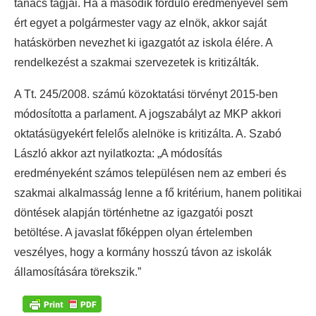
tanács tagjai. Ha a második forduló eredményével sem
ért egyet a polgármester vagy az elnök, akkor saját
hatáskörben nevezhet ki igazgatót az iskola élére. A
rendelkezést a szakmai szervezetek is kritizálták.
A Tt. 245/2008. számú közoktatási törvényt 2015-ben
módosította a parlament. A jogszabályt az MKP akkori
oktatásügyekért felelős alelnöke is kritizálta. A. Szabó
László akkor azt nyilatkozta: „A módosítás
eredményeként számos településen nem az emberi és
szakmai alkalmasság lenne a fő kritérium, hanem politikai
döntések alapján történhetne az igazgatói poszt
betöltése. A javaslat főképpen olyan értelemben
veszélyes, hogy a kormány hosszú távon az iskolák
államosítására törekszik.”