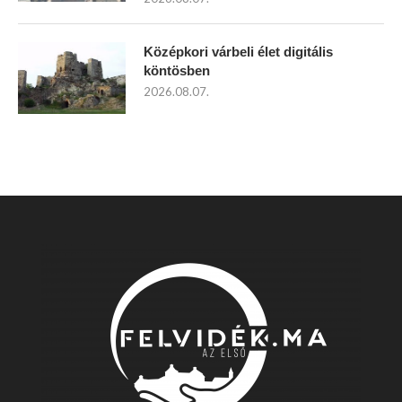
Középkori várbeli élet digitális
köntösben
2026.08.07.