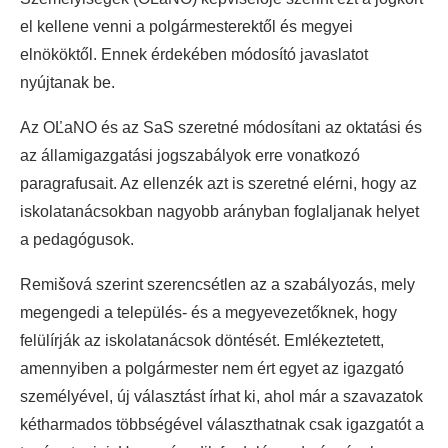
el kellene venni a polgármesterektől és megyei
elnököktől. Ennek érdekében módosító javaslatot
nyújtanak be.
Az OĽaNO és az SaS szeretné módosítani az oktatási és
az államigazgatási jogszabályok erre vonatkozó
paragrafusait. Az ellenzék azt is szeretné elérni, hogy az
iskolatanácsokban nagyobb arányban foglaljanak helyet
a pedagógusok.
Remišová szerint szerencsétlen az a szabályozás, mely
megengedi a település- és a megyevezetőknek, hogy
felülírják az iskolatanácsok döntését. Emlékeztetett,
amennyiben a polgármester nem ért egyet az igazgató
személyével, új választást írhat ki, ahol már a szavazatok
kétharmados többségével választhatnak csak igazgatót a