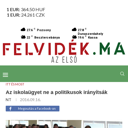
1 EUR:
364.50
HUF
1 EUR:
24.261
CZK
C
C
27.6
Pozsony
27.8
Dunaszerdahely
C
C
22
Besztercebánya
19.6
Kassa
ITT ÉS MOST
Az iskolaügyet ne a politikusok irányítsák
NT
2016.09.16.
Megosztás a Facebook-on