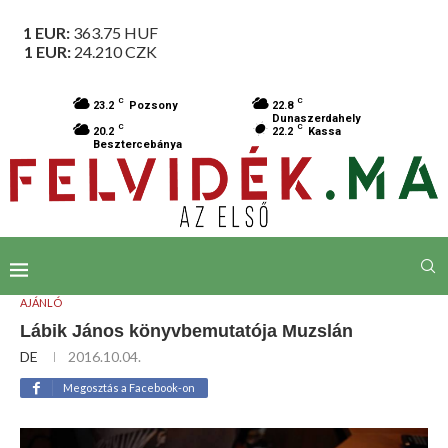
1 EUR:
363.75
HUF
1 EUR:
24.210
CZK
C
C
23.2
Pozsony
22.8
Dunaszerdahely
C
C
20.2
22.2
Kassa
Besztercebánya
AJÁNLÓ
Lábik János könyvbemutatója Muzslán
DE
2016.10.04.
Megosztás a Facebook-on