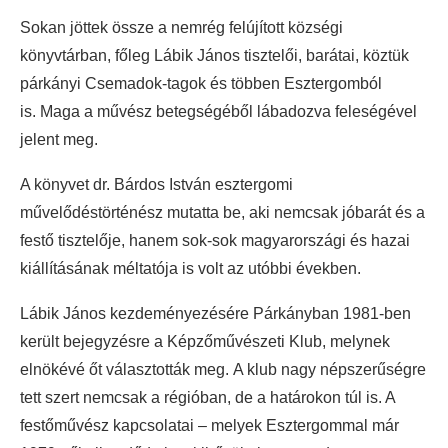
Sokan jöttek össze a nemrég felújított községi
könyvtárban, főleg Lábik János tisztelői, barátai, köztük
párkányi Csemadok-tagok és többen Esztergomból
is. Maga a művész betegségéből lábadozva feleségével
jelent meg.
A könyvet dr. Bárdos István esztergomi
művelődéstörténész mutatta be, aki nemcsak jóbarát és a
festő tisztelője, hanem sok-sok magyarországi és hazai
kiállításának méltatója is volt az utóbbi években.
Lábik János kezdeményezésére Párkányban 1981-ben
került bejegyzésre a Képzőművészeti Klub, melynek
elnökévé őt választották meg. A klub nagy népszerűségre
tett szert nemcsak a régióban, de a határokon túl is. A
festőművész kapcsolatai – melyek Esztergommal már