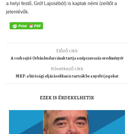
a helyi festő, Gróf Lajoséból) is kaptak némi ízelítőt a
jelenlévők.
Előző cikk
A cseh sajtó Orbán kudarcának tartja a népszavazás eredményét
Következő cikk
MKP: a bírósági eljárásokban is tartsák be a nyelvi jogokat
EZEK IS ÉRDEKELHETIK