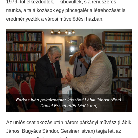
1979- től elkezdődtek, – kibővültek, s a rendszeres
munka, a találkozások egy pincegaléria létrehozását is
eredményezték a városi művelődési házban.
Farkas Iván polgármester köszönti Lábik Jánost (Fotó:
Dániel Erzsébet/Felvidék.ma)
Az uniós csatlakozás után három párkányi művész (Lábik
János, Bugyács Sándor, Gerstner István) tagja lett az