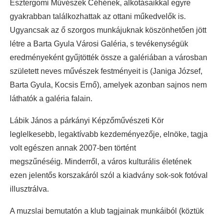
Esztergomi Művészek Céhének, alkotásaikkal egyre
gyakrabban találkozhattak az ottani műkedvelők is.
Ugyancsak az ő szorgos munkájuknak köszönhetően jött
létre a Barta Gyula Városi Galéria, s tevékenységük
eredményeként gyűjtötték össze a galériában a városban
született neves művészek festményeit is (Janiga József,
Barta Gyula, Kocsis Ernő), amelyek azonban sajnos nem
láthatók a galéria falain.
Lábik János a párkányi Képzőművészeti Kör
leglelkesebb, legaktívabb kezdeményezője, elnöke, tagja
volt egészen annak 2007-ben történt
megszűnéséig. Minderről, a város kulturális életének
ezen jelentős korszakáról szól a kiadvány sok-sok fotóval
illusztrálva.
A muzslai bemutatón a klub tagjainak munkáiból (köztük