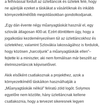
a felhívással fordult az üzletláncok és üzletek felé, hogy
ne ajánlják ezeket a táskákat a vásárlóknak és inkább
környezetkímélőbb megoldásokban gondolkodjanak.
„Egy dán évente négy műanyagtáskát használ el, egy
szlovák átlagosan 400-at. Ezért döntöttem úgy, hogy a
jogalkotási kezdeményezésen túl az üzletláncokhoz és
üzletekhez, valamint Szlovákia lakosságához is fordulok,
hogy közösen „harcoljunk” a műanyagtáskák ellen”–
fejtette ki a miniszter, aki nem formálisan már beszélt az
élelmiszerláncok képviselőivel.
Akik elsőként csatlakoznak a projekthez, azok a
környezetkímélő táskáikon használhatják a
„Műanyagtáskák nélkül” feliratú zöld logót. Solymos
egyelőre nem közölte, hány üzletláncnak kellene
csatlakoznia, hogy a tervezet sikeresnek legyen