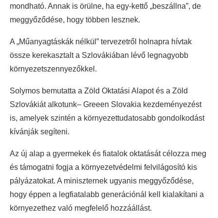
mondható. Annak is örülne, ha egy-kettő „beszállna”, de
meggyőződése, hogy többen lesznek.
A „Műanyagtáskák nélkül” tervezetről holnapra hívtak
össze kerekasztalt a Szlovákiában lévő legnagyobb
környezetszennyezőkkel.
Solymos bemutatta a Zöld Oktatási Alapot és a Zöld
Szlovákiát alkotunk– Greeen Slovakia kezdeményezést
is, amelyek szintén a környezettudatosabb gondolkodást
kívánják segíteni.
Az új alap a gyermekek és fiatalok oktatását célozza meg
és támogatni fogja a környezetvédelmi felvilágosító kis
pályázatokat. A miniszternek ugyanis meggyőződése,
hogy éppen a legfiatalabb generációnál kell kialakítani a
környezethez való megfelelő hozzáállást.