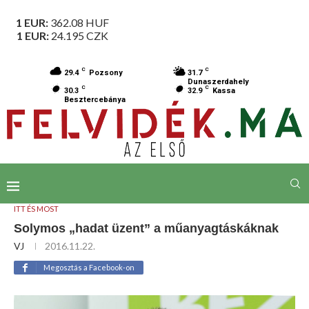
1 EUR:
362.08
HUF
1 EUR:
24.195
CZK
C
C
29.4
Pozsony
31.7
Dunaszerdahely
C
C
30.3
32.9
Kassa
Besztercebánya
ITT ÉS MOST
Solymos „hadat üzent” a műanyagtáskáknak
VJ
2016.11.22.
Megosztás a Facebook-on