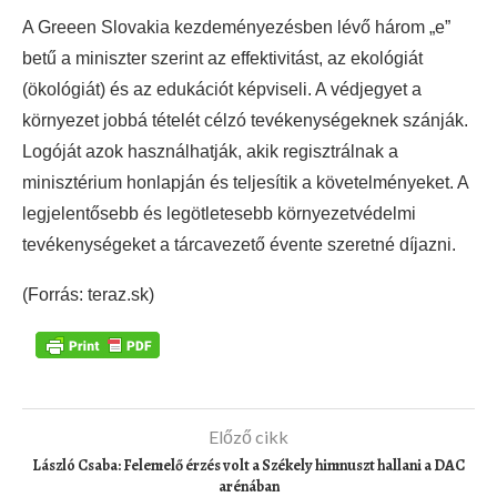
A Greeen Slovakia kezdeményezésben lévő három „e”
betű a miniszter szerint az effektivitást, az ekológiát
(ökológiát) és az edukációt képviseli. A védjegyet a
környezet jobbá tételét célzó tevékenységeknek szánják.
Logóját azok használhatják, akik regisztrálnak a
minisztérium honlapján és teljesítik a követelményeket. A
legjelentősebb és legötletesebb környezetvédelmi
tevékenységeket a tárcavezető évente szeretné díjazni.
(Forrás: teraz.sk)
Előző cikk
László Csaba: Felemelő érzés volt a Székely himnuszt hallani a DAC
arénában