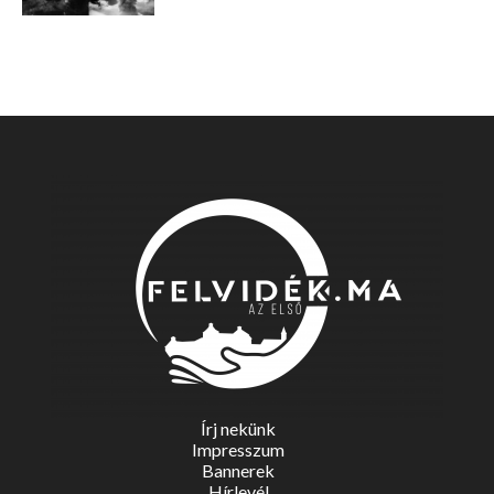
Írj nekünk
Impresszum
Bannerek
Hírlevél