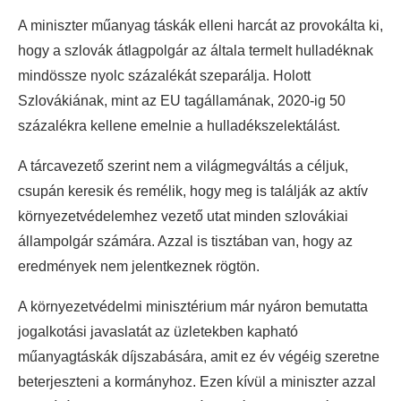
A miniszter műanyag táskák elleni harcát az provokálta ki,
hogy a szlovák átlagpolgár az általa termelt hulladéknak
mindössze nyolc százalékát szeparálja. Holott
Szlovákiának, mint az EU tagállamának, 2020-ig 50
százalékra kellene emelnie a hulladékszelektálást.
A tárcavezető szerint nem a világmegváltás a céljuk,
csupán keresik és remélik, hogy meg is találják az aktív
környezetvédelemhez vezető utat minden szlovákiai
állampolgár számára. Azzal is tisztában van, hogy az
eredmények nem jelentkeznek rögtön.
A környezetvédelmi minisztérium már nyáron bemutatta
jogalkotási javaslatát az üzletekben kapható
műanyagtáskák díjszabására, amit ez év végéig szeretne
beterjeszteni a kormányhoz. Ezen kívül a miniszter azzal