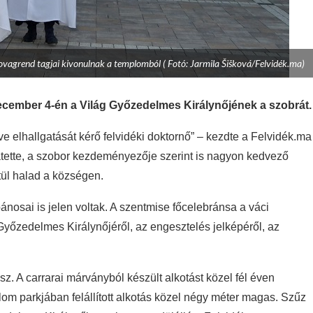
agrend tagjai kivonulnak a templomból ( Fotó: Jarmila Šišková/Felvidék.ma)
december 4-én a Világ Győzedelmes Királynőjének a szobrát.
 elhallgatását kérő felvidéki doktornő” – kezdte a Felvidék.ma
tette, a szobor kezdeményezője szerint is nagyon kedvező
tül halad a községen.
nosai is jelen voltak. A szentmise főcelebránsa a váci
 Győzedelmes Királynőjéről, az engesztelés jelképéről, az
z. A carrarai márványból készült alkotást közel fél éven
lom parkjában felállított alkotás közel négy méter magas. Szűz