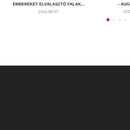
EMBEREKET ELVÁLASZTÓ FALAK...
– AUG
2026.08.07.
202