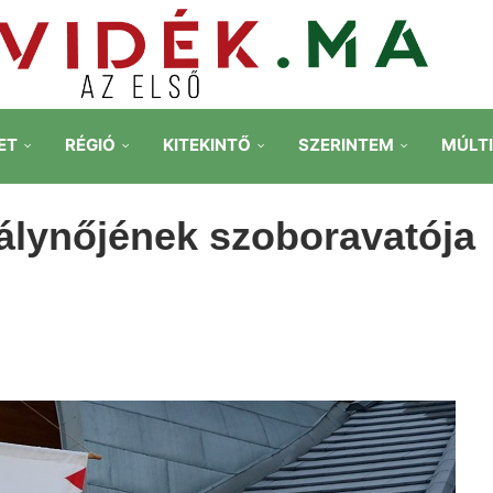
ET
RÉGIÓ
KITEKINTŐ
SZERINTEM
MÚLT
álynőjének szoboravatója