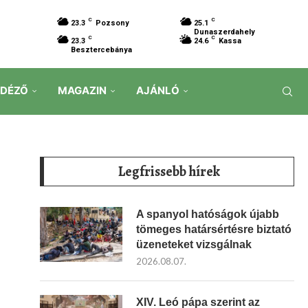
C
C
23.3
Pozsony
25.1
Dunaszerdahely
C
C
23.3
24.6
Kassa
Besztercebánya
IDÉZŐ
MAGAZIN
AJÁNLÓ
Legfrissebb hírek
A spanyol hatóságok újabb
tömeges határsértésre biztató
üzeneteket vizsgálnak
2026.08.07.
XIV. Leó pápa szerint az