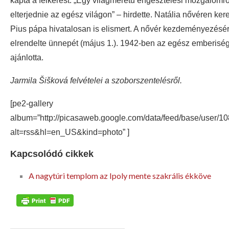
kapta a felkérést. „Egy világméretű engesztelési mozgalomró
elterjednie az egész világon” – hirdette. Natália nővéren ker
Pius pápa hivatalosan is elismert. A nővér kezdeményezésér
elrendelte ünnepét (május 1.). 1942-ben az egész emberiség
ajánlotta.
Jarmila Šišková felvételei a szoborszentelésről.
[pe2-gallery
album=”http://picasaweb.google.com/data/feed/base/use
alt=rss&hl=en_US&kind=photo” ]
Kapcsolódó cikkek
A nagytúri templom az Ipoly mente szakrális ékköve