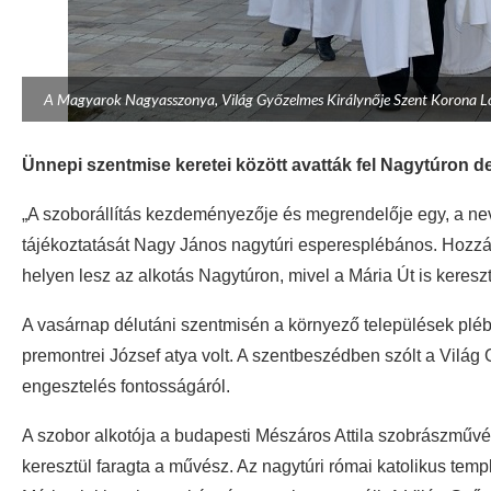
A Magyarok Nagyasszonya, Világ Győzelmes Királynője Szent Korona Lov
Ünnepi szentmise keretei között avatták fel Nagytúron 
„A szoborállítás kezdeményezője és megrendelője egy, a neve
tájékoztatását Nagy János nagytúri esperesplébános. Hozzá
helyen lesz az alkotás Nagytúron, mivel a Mária Út is keresz
A vasárnap délutáni szentmisén a környező települések plébá
premontrei József atya volt. A szentbeszédben szólt a Világ
engesztelés fontosságáról.
A szobor alkotója a budapesti Mészáros Attila szobrászművés
keresztül faragta a művész. Az nagytúri római katolikus temp