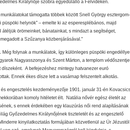
zedelmes Királynője szobra egyedülálló a Felvidéken.
A munkálatokat támogatta többek között Snell György esztergom-
i püspöki helynök” – emelte ki az esperesplébános, majd
l átéljük örömeinket, bánatainkat, s mindazt a segítséget,
n megadott a Szűzanya közbenjárásával.”
. Még folynak a munkálatok, így különleges püspöki engedéllye
 Magyarok Nagyasszonya és Szent Márton, a templom védőszentje
t díszeként. A befejezéshez mintegy hatvanezer euró
ottak. Ennek ékes dísze lett a vasárnap felszentelt alkotás.
elet és engesztelés kezdeményezője 1901. január 31-én Kovacsic
kkorában komoly hitéletet élt. Natália nővér egész életét az
ztésének, s ennek érdekében egy klauzúrás női rend alapításának
ilág Győzedelmes Királynőjének tiszteletét és az engesztelő
nderre kinyilatkoztatás formájában közvetlenül az Úr Jézustól