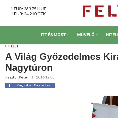
1 EUR:
363.75
HUF
1 EUR:
24.210
CZK
ITT ÉS MOST
MŰVELŐ
HITÉL
HITÉLET
A Világ Győzedelmes Kir
Nagytúron
Pásztor Péter
2016.12.05.
Megosztás a Facebook-on