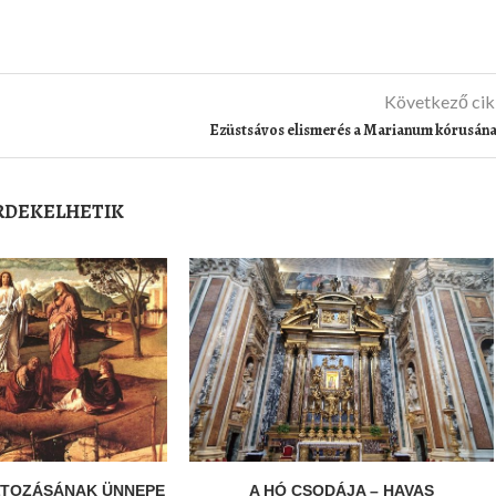
Következő ci
Ezüstsávos elismerés a Marianum kórusán
ÉRDEKELHETIK
LTOZÁSÁNAK ÜNNEPE
A HÓ CSODÁJA – HAVAS