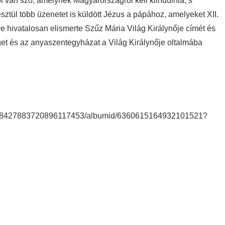
l van szó, amelynek Magyarországról kell kiindulnia, s
esztül több üzenetet is küldött Jézus a pápához, amelyeket XII.
e hivatalosan elismerte Szűz Mária Világ Királynője címét és
et és az anyaszentegyházat a Világ Királynője oltalmába
r/108427883720896117453/albumid/6360615164932101521?