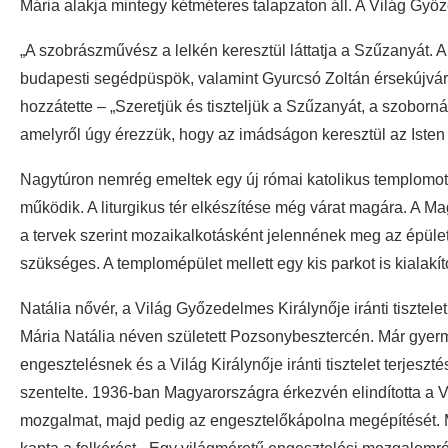
Mária alakja mintegy kétméteres talapzaton áll. A Világ Győ
„A szobrászművész a lelkén keresztül láttatja a Szűzanyát. 
budapesti segédpüspök, valamint Gyurcsó Zoltán érsekújvár
hozzátette – „Szeretjük és tiszteljük a Szűzanyát, a szoborná
amelyről úgy érezzük, hogy az imádságon keresztül az Iste
Nagytúron nemrég emeltek egy új római katolikus templomot
működik. A liturgikus tér elkészítése még várat magára. A
a tervek szerint mozaikalkotásként jelennének meg az épüle
szükséges. A templomépület mellett egy kis parkot is kialakít
Natália nővér, a Világ Győzedelmes Királynője iránti tiszt
Mária Natália néven született Pozsonybesztercén. Már gyerme
engesztelésnek és a Világ Királynője iránti tisztelet terjes
szentelte. 1936-ban Magyarországra érkezvén elindította a V
mozgalmat, majd pedig az engesztelőkápolna megépítését. Mi