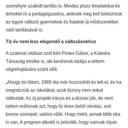
személyre szabott tanítás is. Mindez plusz feladatokat és
terheket ró a pedagógusokra, akiknek meg kell birkózniuk
az egyre változó gyermekek és fiatalok új módszerekkel
való tanításával is.
Tíz év nem lesz elegendő a változásokhoz
A szakmai vitában szót kért Pintes Gábor, a Katedra
Társaság elnöke is, aki kevésnek találja a reform
végrehajtására szánt időt.
„Ahogy én látom, 1989 óta már huszonhét év telt el, és ha
megnézzük az iskolákat, azok bizony nem sokat
változtak. Az új projekt iránya és a tézisei jók, de nem
tartom reálisnak azt, hogy tíz éven belül mindaz, ami
benne szerepel, valóra válik. Hogy miért, annak több oka
is van. A program alkotói is jelezték, hogy vannak olyan