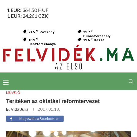
1 EUR:
364.50
HUF
1 EUR:
24.261
CZK
C
C
21.5
Pozsony
21.7
Dunaszerdahely
C
C
18.9
19.6
Kassa
Besztercebánya
MŰVELŐ
Terítéken az oktatási reformtervezet
B. Vida Júlia
2017.01.18.
Megosztás a Facebook-on