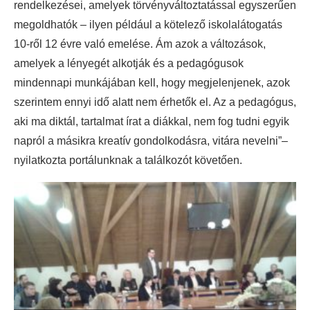
rendelkezései, amelyek törvényváltoztatással egyszerűen
megoldhatók – ilyen például a kötelező iskolalátogatás
10-ről 12 évre való emelése. Ám azok a változások,
amelyek a lényegét alkotják és a pedagógusok
mindennapi munkájában kell, hogy megjelenjenek, azok
szerintem ennyi idő alatt nem érhetők el. Az a pedagógus,
aki ma diktál, tartalmat írat a diákkal, nem fog tudni egyik
napról a másikra kreatív gondolkodásra, vitára nevelni”–
nyilatkozta portálunknak a találkozót követően.