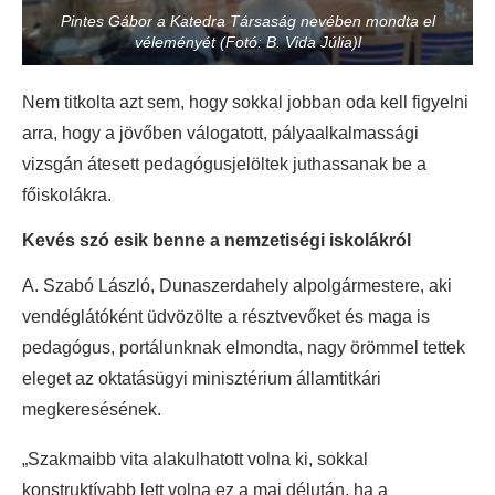
Pintes Gábor a Katedra Társaság nevében mondta el
véleményét (Fotó: B. Vida Júlia)l
Nem titkolta azt sem, hogy sokkal jobban oda kell figyelni
arra, hogy a jövőben válogatott, pályaalkalmassági
vizsgán átesett pedagógusjelöltek juthassanak be a
főiskolákra.
Kevés szó esik benne a nemzetiségi iskolákról
A. Szabó László, Dunaszerdahely alpolgármestere, aki
vendéglátóként üdvözölte a résztvevőket és maga is
pedagógus, portálunknak elmondta, nagy örömmel tettek
eleget az oktatásügyi minisztérium államtitkári
megkeresésének.
„Szakmaibb vita alakulhatott volna ki, sokkal
konstruktívabb lett volna ez a mai délután, ha a