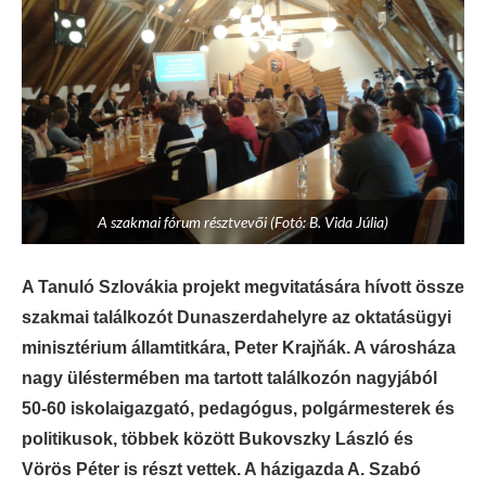
A szakmai fórum résztvevői (Fotó: B. Vida Júlia)
A Tanuló Szlovákia projekt megvitatására hívott össze
szakmai találkozót Dunaszerdahelyre az oktatásügyi
minisztérium államtitkára, Peter Krajňák. A városháza
nagy üléstermében ma tartott találkozón nagyjából
50-60 iskolaigazgató, pedagógus, polgármesterek és
politikusok, többek között Bukovszky László és
Vörös Péter is részt vettek. A házigazda A. Szabó