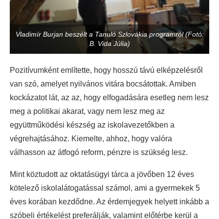
Vladimír Burjan beszélt a Tanuló Szlovákia programról (Fotó:
B. Vida Júlia)
Pozitívumként említette, hogy hosszú távú elképzelésről
van szó, amelyet nyilvános vitára bocsátottak. Amiben
kockázatot lát, az az, hogy elfogadására esetleg nem lesz
meg a politikai akarat, vagy nem lesz meg az
együttműködési készség az iskolavezetőkben a
végrehajtásához. Kiemelte, ahhoz, hogy valóra
válhasson az átfogó reform, pénzre is szükség lesz.
Mint köztudott az oktatásügyi tárca a jövőben 12 éves
kötelező iskolalátogatással számol, ami a gyermekek 5
éves korában kezdődne. Az érdemjegyek helyett inkább a
szóbeli értékelést preferálják, valamint előtérbe kerül a