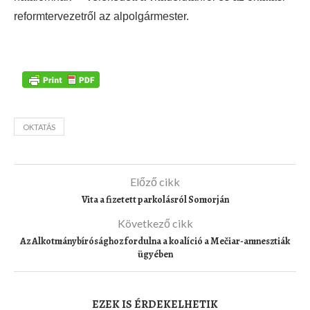
reformtervezetről az alpolgármester.
OKTATÁS
Előző cikk
Vita a fizetett parkolásról Somorján
Következő cikk
Az Alkotmánybírósághoz fordulna a koalíció a Mečiar-amnesztiák
ügyében
EZEK IS ÉRDEKELHETIK