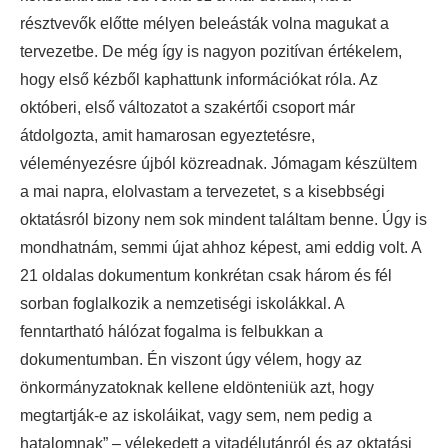
résztvevők előtte mélyen beleásták volna magukat a
tervezetbe. De még így is nagyon pozitívan értékelem,
hogy első kézből kaphattunk információkat róla. Az
októberi, első változatot a szakértői csoport már
átdolgozta, amit hamarosan egyeztetésre,
véleményezésre újból közreadnak. Jómagam készültem
a mai napra, elolvastam a tervezetet, s a kisebbségi
oktatásról bizony nem sok mindent találtam benne. Úgy is
mondhatnám, semmi újat ahhoz képest, ami eddig volt. A
21 oldalas dokumentum konkrétan csak három és fél
sorban foglalkozik a nemzetiségi iskolákkal. A
fenntartható hálózat fogalma is felbukkan a
dokumentumban. Én viszont úgy vélem, hogy az
önkormányzatoknak kellene eldönteniük azt, hogy
megtartják-e az iskoláikat, vagy sem, nem pedig a
hatalomnak” – vélekedett a vitadélutánról és az oktatási