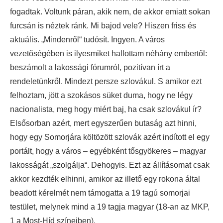
fogadtak. Voltunk páran, akik nem, de akkor emiatt sokan
furcsán is néztek ránk. Mi bajod vele? Hiszen friss és
aktuális. „Mindenről“ tudósít. Ingyen. A város
vezetőségében is ilyesmiket hallottam néhány embertől:
beszámolt a lakossági fórumról, pozitívan írt a
rendeletünkről. Mindezt persze szlovákul. S amikor ezt
felhoztam, jött a szokásos süket duma, hogy ne légy
nacionalista, meg hogy miért baj, ha csak szlovákul ír?
Elsősorban azért, mert egyszerűen butaság azt hinni,
hogy egy Somorjára költözött szlovák azért indított el egy
portált, hogy a város – egyébként tősgyökeres – magyar
lakosságát „szolgálja“. Dehogyis. Ezt az állításomat csak
akkor kezdték elhinni, amikor az illető egy rokona által
beadott kérelmét nem támogatta a 19 tagú somorjai
testület, melynek mind a 19 tagja magyar (18-an az MKP,
1 a Most-Híd színeiben).