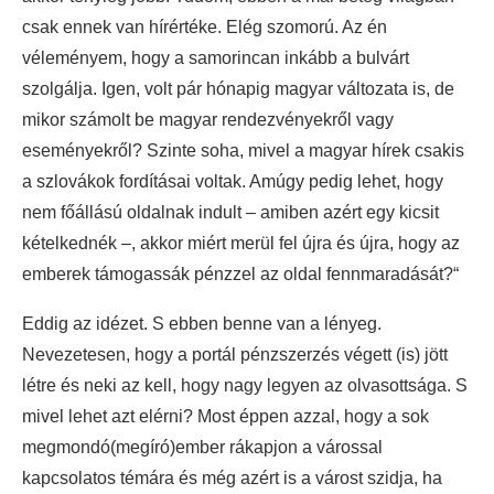
csak ennek van hírértéke. Elég szomorú. Az én
véleményem, hogy a samorincan inkább a bulvárt
szolgálja. Igen, volt pár hónapig magyar változata is, de
mikor számolt be magyar rendezvényekről vagy
eseményekről? Szinte soha, mivel a magyar hírek csakis
a szlovákok fordításai voltak. Amúgy pedig lehet, hogy
nem főállású oldalnak indult – amiben azért egy kicsit
kételkednék –, akkor miért merül fel újra és újra, hogy az
emberek támogassák pénzzel az oldal fennmaradását?“
Eddig az idézet. S ebben benne van a lényeg.
Nevezetesen, hogy a portál pénzszerzés végett (is) jött
létre és neki az kell, hogy nagy legyen az olvasottsága. S
mivel lehet azt elérni? Most éppen azzal, hogy a sok
megmondó(megíró)ember rákapjon a várossal
kapcsolatos témára és még azért is a várost szidja, ha