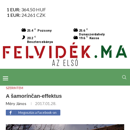
1 EUR:
364.50
HUF
1 EUR:
24.261
CZK
C
C
25.4
Pozsony
25.6
Dunaszerdahely
C
C
20.2
19.6
Kassa
Besztercebánya
SZERINTEM
A šamorínčan-effektus
Méry János
2017.01.28.
Megosztás a Facebook-on