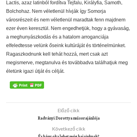
Lactis, azaz latinból fordítva Tejfalu, Királyfia, Samoth,
Bolchohaz. Nem véletlenül hívják így Somorja
városrészeit és nem véletlenül maradtak fenn majdnem
ezer éven keresztül. Nem engedhetjük, hogy a gyávaság,
a meghunyászkodás és a hatalom arroganciája
elfeledtesse velünk őseink kultúráját és történelmünket.
Ragaszkodnunk kell tehát hozzá, mert csak azt
megismerve, megtanulva és továbbadva találhatjuk meg
életünk igazi útját és célját.
Előző cikk
Radványi Dorottya műsorajánlója
Következő cikk
És hány oka lehet még bajainknak?