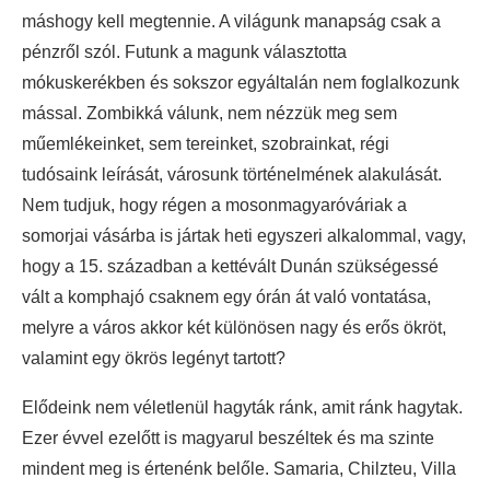
máshogy kell megtennie. A világunk manapság csak a
pénzről szól. Futunk a magunk választotta
mókuskerékben és sokszor egyáltalán nem foglalkozunk
mással. Zombikká válunk, nem nézzük meg sem
műemlékeinket, sem tereinket, szobrainkat, régi
tudósaink leírását, városunk történelmének alakulását.
Nem tudjuk, hogy régen a mosonmagyaróváriak a
somorjai vásárba is jártak heti egyszeri alkalommal, vagy,
hogy a 15. században a kettévált Dunán szükségessé
vált a komphajó csaknem egy órán át való vontatása,
melyre a város akkor két különösen nagy és erős ökröt,
valamint egy ökrös legényt tartott?
Elődeink nem véletlenül hagyták ránk, amit ránk hagytak.
Ezer évvel ezelőtt is magyarul beszéltek és ma szinte
mindent meg is értenénk belőle. Samaria, Chilzteu, Villa