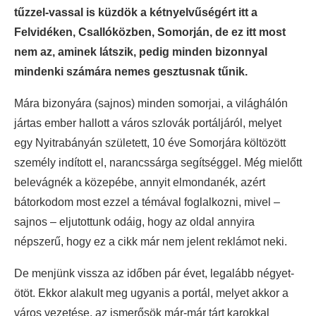
tűzzel-vassal is küzdök a kétnyelvűségért itt a
Felvidéken, Csallóközben, Somorján, de ez itt most
nem az, aminek látszik, pedig minden bizonnyal
mindenki számára nemes gesztusnak tűnik.
Mára bizonyára (sajnos) minden somorjai, a világhálón
jártas ember hallott a város szlovák portáljáról, melyet
egy Nyitrabányán született, 10 éve Somorjára költözött
személy indított el, narancssárga segítséggel. Még mielőtt
belevágnék a közepébe, annyit elmondanék, azért
bátorkodom most ezzel a témával foglalkozni, mivel –
sajnos – eljutottunk odáig, hogy az oldal annyira
népszerű, hogy ez a cikk már nem jelent reklámot neki.
De menjünk vissza az időben pár évet, legalább négyet-
ötöt. Ekkor alakult meg ugyanis a portál, melyet akkor a
város vezetése, az ismerősök már-már tárt karokkal