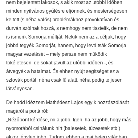
nem bejelentett lakosok, s akik most az utóbbi időben
minden nyilvános gyűlésre eljönnek, és mesterségesen
keltett (s néha valós) problémákhoz provokatívan és
durván szólnak hozzá, s nemhogy nem tisztelik, de nem
is ismerik Somorja múltját. Nekik nem az a céljuk, hogy
jobbá tegyék Somorját, hanem, hogy leváltsák Somorja
magyar vezetését – mely persze nem működik
tökéletesen, de sokat javult az utóbbi időben -, és
átvegyék a hatalmat. És ehhez nyújt segítséget ez a
szlovák portál, néha csak fű alatt, néha pedig teljesen
látványosan.
De hadd idézzem Mathédesz Lajos egyik hozzászólását
magáról a portálról:
„Nézőpont kérdése, mi a jobb. Igen, ha az jobb, hogy más
nyomorából csinálunk hírt (balesetek, tűzesetek stb.)
akkor tényleg jobb. Tudom, ebben a mai beteg világban