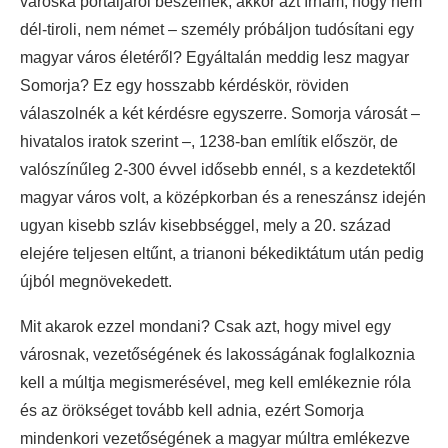
városka portáljáról beszélnék, akkor azt írnám, hogy nem
dél-tiroli, nem német – személy próbáljon tudósítani egy
magyar város életéről? Egyáltalán meddig lesz magyar
Somorja? Ez egy hosszabb kérdéskör, röviden
válaszolnék a két kérdésre egyszerre. Somorja városát –
hivatalos iratok szerint –, 1238-ban említik először, de
valószínűleg 2-300 évvel idősebb ennél, s a kezdetektől
magyar város volt, a középkorban és a reneszánsz idején
ugyan kisebb szláv kisebbséggel, mely a 20. század
elejére teljesen eltűnt, a trianoni békediktátum után pedig
újból megnövekedett.
Mit akarok ezzel mondani? Csak azt, hogy mivel egy
városnak, vezetőségének és lakosságának foglalkoznia
kell a múltja megismerésével, meg kell emlékeznie róla
és az örökséget tovább kell adnia, ezért Somorja
mindenkori vezetőségének a magyar múltra emlékezve