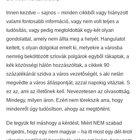
Innen kezdve – sajnos – minden cikkből vagy hiányzott
valami fontosabb információ, vagy nem volt teljes a
tudósítás, vagy pedig megtoldották egy-két olyan
gondolattal, amely nem állta meg a helyét. Hangulatot
keltett, s olyan dolgokat emelt ki, melyekre a városba
nemrég beköltözött szlovák polgárok egyből rákaptak, a
kék közösségi hálón hozzászóltak, a cikkek 90
százalékánál szidva a város vezetőségét, s aki netán
megvédte a város álláspontját, azzal napokig vitáztak. S
ez az, ami az illetőnek kell. Nevezetesen az olvasottság.
Mindegy, milyen áron. Ezért nem törekszik arra, hogy
mindenről úgy tudósítson, ahogy az megtörtént.
De tegyük fel máshogy a kérdést. Miért NEM szabad
engedni, hogy egy nem magyar – ha itt most egy dél-tiroli