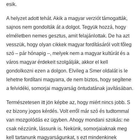
esik.
A helyzet adott tehát. Akik a magyar verziót támogatták,
sajnos nem gondolták át a dolgot. Tegyük hozzá, hogy
elméletben nemes gesztus, amit felajánlottak. De ha azt
vesszük, hogy olyan cikkek magyar fordításáról volt főleg
szó – pár hónapig –, melyek nem a magyar kultúrát és a
város magyar érdekeit szolgálják, akkor el kell
gondolkozni ezen a dolgon. Elvileg a Smer oldalát is le
lehetne fordítani magyarra, de nem biztos, hogy segítene
a felvidéki, somorjai magyarság öntudatának javításában.
Természetesen itt jön képbe az, hogy miért nincs jobb. S
ez bizony jogos kérdés. Volt erről már szó és tudtommal
van mozgolódás ez ügyben. Ahogy mondani szokás: ne
csak nézzünk, lássunk is. Nekünk, somorjaiaknak meg
kell tartanunk magyarságunkat, s ezt mindenkinek