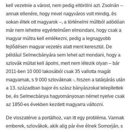
kell vezetnie a várost, nem pedig eltörölni azt. Zsolnán –
annak ellenére, hogy mivel nagyváros volt mindig, és
sokan éltek ott magyarok –, a történelmi múltból adódóan
már nem lehetne egyértelműen elmondani, hogy csak a
magyar múltra kell emlékezni, pedig a legnagyobb
fejlődésen magyar vezetés alatt ment keresztül. De
például Selmecbányára sem lehet azt mondani, hogy a
szlovák múltat kell ápolni, mert nem létezik olyan – bár
2011-ben 10 000 lakosából csak 35 vallotta magát
magyarnak, s 9 000 szlováknak -, hiszen a tatárjárás után
a 13. században bajor és szász bányászokat telepítettek
be, és Selmecbánya hagyományosan német nyelve csak
az 1850-es években kezdett magyarra változni.
De visszatérve a portálhoz, van itt egy probléma. Vannak
emberek, szlovákok, akik alig pár éve élnek Somorján, s