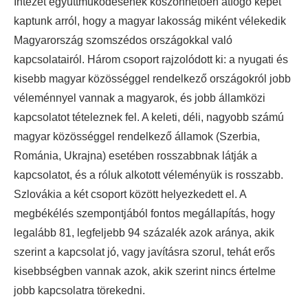
Intézet együttműködésének köszönhetően átfogó képet
kaptunk arról, hogy a magyar lakosság miként vélekedik
Magyarország szomszédos országokkal való
kapcsolatairól. Három csoport rajzolódott ki: a nyugati és
kisebb magyar közösséggel rendelkező országokról jobb
véleménnyel vannak a magyarok, és jobb államközi
kapcsolatot tételeznek fel. A keleti, déli, nagyobb számú
magyar közösséggel rendelkező államok (Szerbia,
Románia, Ukrajna) esetében rosszabbnak látják a
kapcsolatot, és a róluk alkotott véleményük is rosszabb.
Szlovákia a két csoport között helyezkedett el. A
megbékélés szempontjából fontos megállapítás, hogy
legalább 81, legfeljebb 94 százalék azok aránya, akik
szerint a kapcsolat jó, vagy javításra szorul, tehát erős
kisebbségben vannak azok, akik szerint nincs értelme
jobb kapcsolatra törekedni.