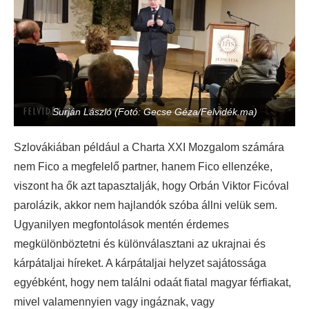
Surján László (Fotó: Gecse Géza/Felvidék.ma)
Szlovákiában például a Charta XXI Mozgalom számára
nem Fico a megfelelő partner, hanem Fico ellenzéke,
viszont ha ők azt tapasztalják, hogy Orbán Viktor Ficóval
parolázik, akkor nem hajlandók szóba állni velük sem.
Ugyanilyen megfontolások mentén érdemes
megkülönböztetni és különválasztani az ukrajnai és
kárpátaljai híreket. A kárpátaljai helyzet sajátossága
egyébként, hogy nem találni odaát fiatal magyar férfiakat,
mivel valamennyien vagy ingáznak, vagy