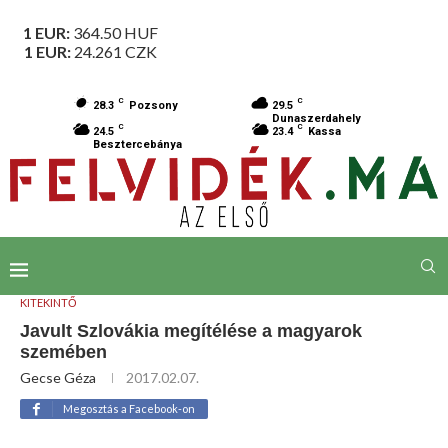
1 EUR:
364.50
HUF
1 EUR:
24.261
CZK
C
C
28.3
Pozsony
29.5
Dunaszerdahely
C
C
24.5
23.4
Kassa
Besztercebánya
KITEKINTŐ
Javult Szlovákia megítélése a magyarok
szemében
Gecse Géza
2017.02.07.
Megosztás a Facebook-on