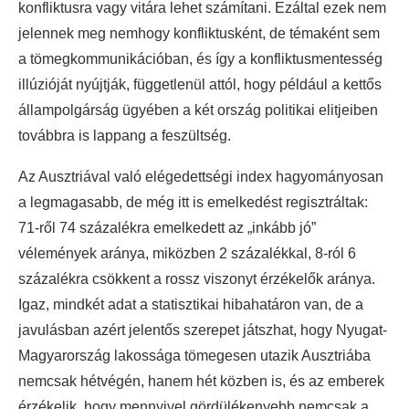
konfliktusra vagy vitára lehet számítani. Ezáltal ezek nem
jelennek meg nemhogy konfliktusként, de témaként sem
a tömegkommunikációban, és így a konfliktusmentesség
illúzióját nyújtják, függetlenül attól, hogy például a kettős
állampolgárság ügyében a két ország politikai elitjeiben
továbbra is lappang a feszültség.
Az Ausztriával való elégedettségi index hagyományosan
a legmagasabb, de még itt is emelkedést regisztráltak:
71-ről 74 százalékra emelkedett az „inkább jó”
vélemények aránya, miközben 2 százalékkal, 8-ról 6
százalékra csökkent a rossz viszonyt érzékelők aránya.
Igaz, mindkét adat a statisztikai hibahatáron van, de a
javulásban azért jelentős szerepet játszhat, hogy Nyugat-
Magyarország lakossága tömegesen utazik Ausztriába
nemcsak hétvégén, hanem hét közben is, és az emberek
érzékelik, hogy mennyivel gördülékenyebb nemcsak a