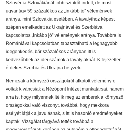
Szlovénia Szlovákiánál jobb szintről indult, de most
ugyanúgy 59 százalékos az „inkább jó” vélemények
aránya, mint Szlovákia esetében. A tavalyihoz képest
szépen emelkedett az Ukrajnával és Szerbiával
kapcsolatos „inkább jó” vélemények aránya. Továbbra is
Romániával kapcsolatban tapasztalható a legnagyobb
idegenkedés, bár százalékos arányban itt is
kedvezőbbek az idei számok a tavalyiaknál. Kifejezetten
érdekes Szerbia és Ukrajna helyzete.
Nemcsak a környező országokról alkotott véleményre
voltak kíváncsiak a Nézőpont Intézet munkatársai, hanem
arra is, hogy milyennek ítélik meg az emberek a környező
országokkal való viszonyt, továbbá, hogy mekkora
esélyét látják a javulásnak, s itt is hasonló eredményeket
kaptak. Vizsgálat tárgyává tették továbbá a
magyarországiak körében az autonómia elfogadottságát,