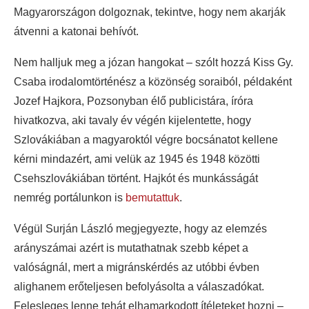
Magyarországon dolgoznak, tekintve, hogy nem akarják
átvenni a katonai behívót.
Nem halljuk meg a józan hangokat – szólt hozzá Kiss Gy.
Csaba irodalomtörténész a közönség soraiból, példaként
Jozef Hajkora, Pozsonyban élő publicistára, íróra
hivatkozva, aki tavaly év végén kijelentette, hogy
Szlovákiában a magyaroktól végre bocsánatot kellene
kérni mindazért, ami velük az 1945 és 1948 közötti
Csehszlovákiában történt. Hajkót és munkásságát
nemrég portálunkon is
bemutattuk
.
Végül Surján László megjegyezte, hogy az elemzés
arányszámai azért is mutathatnak szebb képet a
valóságnál, mert a migránskérdés az utóbbi évben
alighanem erőteljesen befolyásolta a válaszadókat.
Felesleges lenne tehát elhamarkodott ítéleteket hozni –