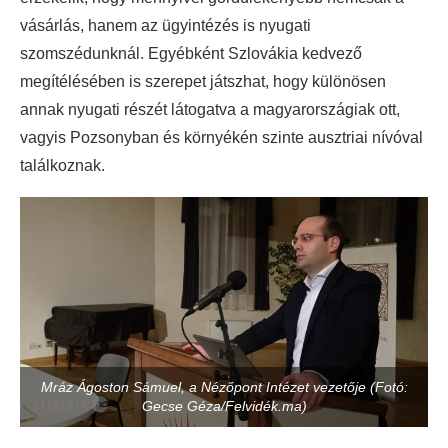
vásárlás, hanem az ügyintézés is nyugati
szomszédunknál. Egyébként Szlovákia kedvező
megítélésében is szerepet játszhat, hogy különösen
annak nyugati részét látogatva a magyarországiak ott,
vagyis Pozsonyban és környékén szinte ausztriai nívóval
találkoznak.
Mráz Ágoston Sámuel, a Nézőpont Intézet vezetője (Fotó:
Gecse Géza/Felvidék.ma)