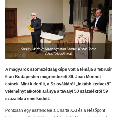
Surján László és Mráz Ágoston Sámuel (Fotó: Gecse
Géza/Felvidék.ma)
A magyarok szomszédságképe volt a témája a február
6-án Budapesten megrendezett 39. Jean Monnet-
estnek. Mint kiderült, a Szlovákiáról „inkább kedvező”
véleményt alkotók aránya a tavalyi 50 százalékról 59
százalékra emelkedett.
Pontosan egy esztendeje a Charta XXI és a Nézőpont