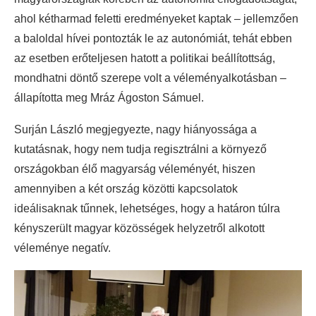
ahol kétharmad feletti eredményeket kaptak – jellemzően
a baloldal hívei pontozták le az autonómiát, tehát ebben
az esetben erőteljesen hatott a politikai beállítottság,
mondhatni döntő szerepe volt a véleményalkotásban –
állapította meg Mráz Ágoston Sámuel.
Surján László megjegyezte, nagy hiányossága a
kutatásnak, hogy nem tudja regisztrálni a környező
országokban élő magyarság véleményét, hiszen
amennyiben a két ország közötti kapcsolatok
ideálisaknak tűnnek, lehetséges, hogy a határon túlra
kényszerült magyar közösségek helyzetről alkotott
véleménye negatív.