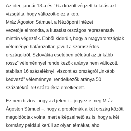
Az idei, január 13-a és 16-a között végzett kutatás azt
vizsgálta, hogy változott-e ez a kép.
Mráz Ágoston Sámuel, a Nézőpont Intézet
vezetője elmondta, a kutatást országos reprezentatív
mintán végezték. Ebből kiderült, hogy a magyarországiak
véleménye határozottan javult a szomszédos
országokról. Szlovákia esetében például az „inkább
rossz” véleménnyel rendelkezők aránya nem változott,
stabilan 16 százaléknyi, viszont az országról „inkább
kedvező” véleménnyel rendelkezők aránya 50
százalékról 59 százalékra emelkedett.
Ez nem biztos, hogy azt jelenti – jegyezte meg Mráz
Ágoston Sámuel –, hogy a problémák a két ország között
megoldódtak volna, mert elképzelhető az is, hogy a két
kormány például kerüli az olyan témákat, ahol