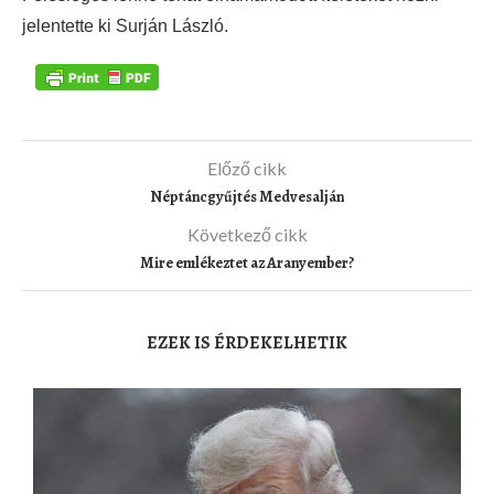
jelentette ki Surján László.
Előző cikk
Néptáncgyűjtés Medvesalján
Következő cikk
Mire emlékeztet az Aranyember?
EZEK IS ÉRDEKELHETIK