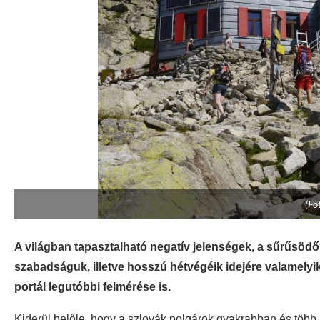
(Fo
A világban tapasztalható negatív jelenségek, a sűrűsödő 
szabadságuk, illetve hosszú hétvégéik idejére valamelyik
portál legutóbbi felmérése is.
Kiderül belőle, hogy a szlovák polgárok gyakrabban és több na