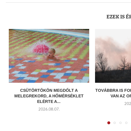
EZEK IS 
CSÜTÖRTÖKÖN MEGDŐLT A
TOVÁBBRA IS F
MELEGREKORD, A HŐMÉRSÉKLET
VAN AZ O
ELÉRTE A...
202
2026.08.07.