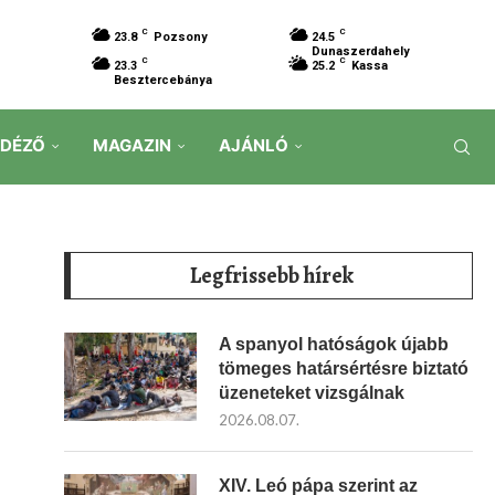
C
C
23.8
Pozsony
24.5
Dunaszerdahely
C
C
23.3
25.2
Kassa
Besztercebánya
IDÉZŐ
MAGAZIN
AJÁNLÓ
Legfrissebb hírek
A spanyol hatóságok újabb
tömeges határsértésre biztató
üzeneteket vizsgálnak
2026.08.07.
XIV. Leó pápa szerint az