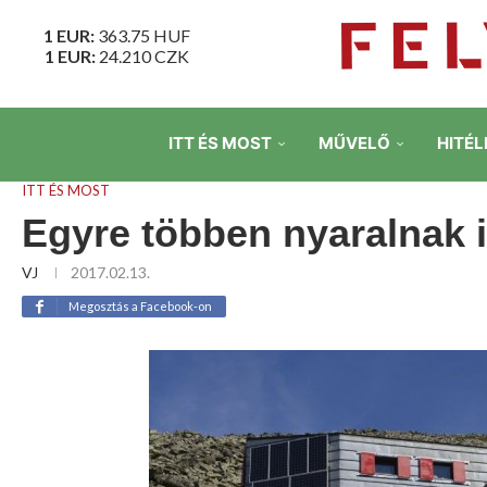
1 EUR:
363.75
HUF
1 EUR:
24.210
CZK
ITT ÉS MOST
MŰVELŐ
HITÉL
ITT ÉS MOST
Egyre többen nyaralnak 
VJ
2017.02.13.
Megosztás a Facebook-on