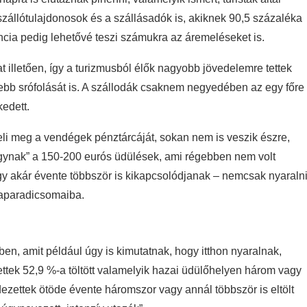
szállótulajdonosok és a szállásadók is, akiknek 90,5 százaléka
ia pedig lehetővé teszi számukra az áremeléseket is.
 illetően, így a turizmusból élők nagyobb jövedelemre tettek
ljebb srófolását is. A szállodák csaknem negyedében az egy főre
edett.
heli meg a vendégek pénztárcáját, sokan nem is veszik észre,
gynak” a 150-200 eurós üdülések, ami régebben nem volt
y akár évente többször is kikapcsolódjanak – nemcsak nyaralni
taparadicsomaiba.
ben, amit például úgy is kimutatnak, hogy itthon nyaralnak,
ettek 52,9 %-a töltött valamelyik hazai üdülőhelyen három vagy
dezettek ötöde évente háromszor vagy annál többször is eltölt