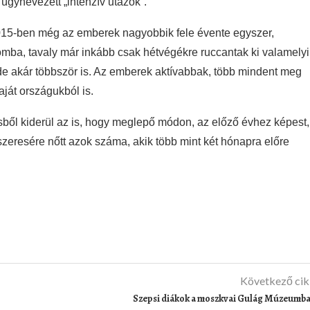
úgynevezett „intenzív utazók”.
2015-ben még az emberek nagyobbik fele évente egyszer,
mba, tavaly már inkább csak hétvégékre ruccantak ki valamelyi
e akár többször is. Az emberek aktívabbak, több mindent meg
aját országukból is.
ből kiderül az is, hogy meglepő módon, az előző évhez képest,
zeresére nőtt azok száma, akik több mint két hónapra előre
Következő ci
Szepsi diákok a moszkvai Gulág Múzeumb