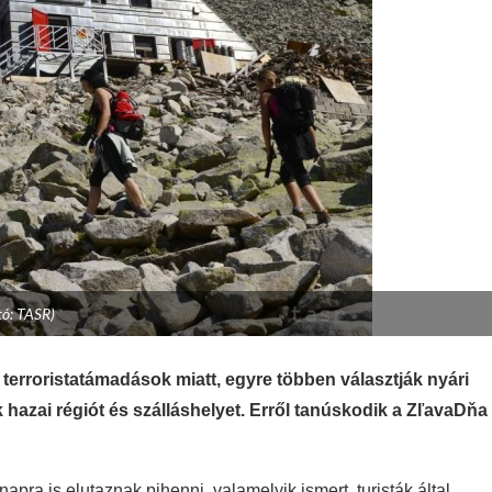
tó: TASR)
terroristatámadások miatt, egyre többen választják nyári
 hazai régiót és szálláshelyet. Erről tanúskodik a ZľavaDňa
pra is elutaznak pihenni, valamelyik ismert, turisták által