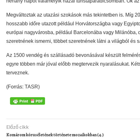
néhány napot valamelyik hazai turistaparadicsomban. Ők az 
Megváltoztak az utazási szokások más tekintetben is. Míg 
hosszabb időre utazott például Horvátországba vagy Egyipto
európai nagyvárosba, például Barcelonába vagy Milánóba, d
szeretnének ismerni, többet szeretnének látni a világból és s
Az 1500 vendég és szállásadó bevonásával készült felmérés
egyre többen már jóval előbb megtervezik nyaralásukat. Kéts
terveznek.
(Forrás: TASR)
Előző cikk
Komárom kóruséletének története mozaikokban (4.)