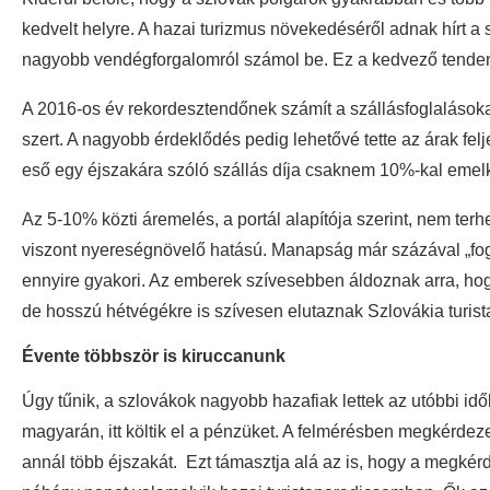
kedvelt helyre. A hazai turizmus növekedéséről adnak hírt a 
nagyobb vendégforgalomról számol be. Ez a kedvező tendenc
A 2016-os év rekordesztendőnek számít a szállásfoglalásokat
szert. A nagyobb érdeklődés pedig lehetővé tette az árak fe
eső egy éjszakára szóló szállás díja csaknem 10%-kal emelk
Az 5-10% közti áremelés, a portál alapítója szerint, nem ter
viszont nyereségnövelő hatású. Manapság már százával „fo
ennyire gyakori. Az emberek szívesebben áldoznak arra, hog
de hosszú hétvégékre is szívesen elutaznak Szlovákia turis
Évente többször is kiruccanunk
Úgy tűnik, a szlovákok nagyobb hazafiak lettek az utóbbi idő
magyarán, itt költik el a pénzüket. A felmérésben megkérdez
annál több éjszakát. Ezt támasztja alá az is, hogy a megkér