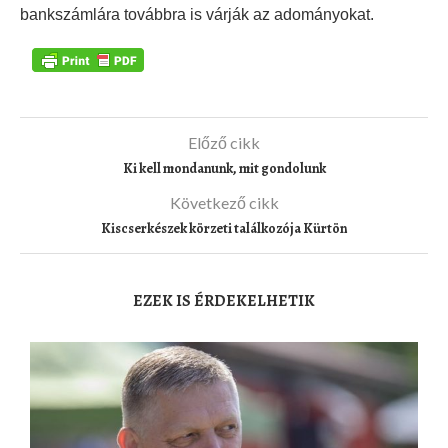
bankszámlára továbbra is várják az adományokat.
Előző cikk
Ki kell mondanunk, mit gondolunk
Következő cikk
Kiscserkészek körzeti találkozója Kürtön
EZEK IS ÉRDEKELHETIK