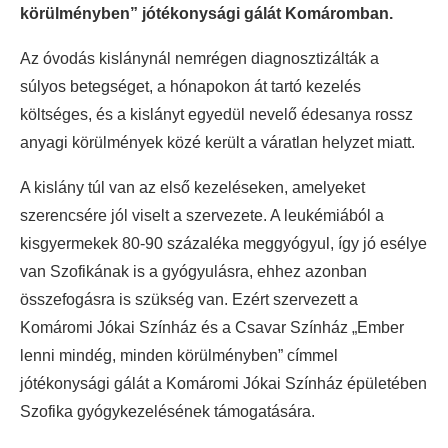
körülményben” jótékonysági gálát Komáromban.
Az óvodás kislánynál nemrégen diagnosztizálták a
súlyos betegséget, a hónapokon át tartó kezelés
költséges, és a kislányt egyedül nevelő édesanya rossz
anyagi körülmények közé került a váratlan helyzet miatt.
A kislány túl van az első kezeléseken, amelyeket
szerencsére jól viselt a szervezete. A leukémiából a
kisgyermekek 80-90 százaléka meggyógyul, így jó esélye
van Szofikának is a gyógyulásra, ehhez azonban
összefogásra is szükség van. Ezért szervezett a
Komáromi Jókai Színház és a Csavar Színház „Ember
lenni mindég, minden körülményben” címmel
jótékonysági gálát a Komáromi Jókai Színház épületében
Szofika gyógykezelésének támogatására.