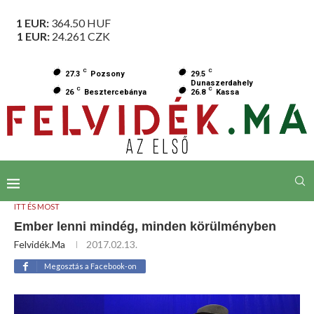
1 EUR:
364.50
HUF
1 EUR:
24.261
CZK
C
C
27.3
Pozsony
29.5
Dunaszerdahely
C
C
26
Besztercebánya
26.8
Kassa
ITT ÉS MOST
Ember lenni mindég, minden körülményben
Felvidék.ma
2017.02.13.
Megosztás a Facebook-on