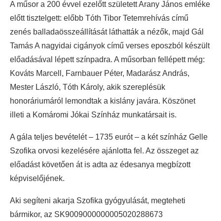
A műsor a 200 évvel ezelőtt született Arany János emléke
előtt tisztelgett: előbb Tóth Tibor Tetemrehívás című
zenés balladaösszeállítását láthatták a nézők, majd Gál
Tamás A nagyidai cigányok című verses eposzból készült
előadásával lépett színpadra. A műsorban fellépett még:
Kováts Marcell, Farnbauer Péter, Madarász András,
Mester László, Tóth Károly, akik szereplésük
honoráriumáról lemondtak a kislány javára. Köszönet
illeti a Komáromi Jókai Színház munkatársait is.
A gála teljes bevételét – 1735 eurót – a két színház Gelle
Szofika orvosi kezelésére ajánlotta fel. Az összeget az
előadást követően át is adta az édesanya megbízott
képviselőjének.
Aki segíteni akarja Szofika gyógyulását, megteheti
bármikor, az SK9009000000005020288673