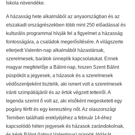
Iskola növendéke.
A házasság hete alkalmából az anyaországban és az
elszakadt országrészekben több mint 250 előadással és
kulturális programmal hívják fel a figyelmet a házasság
fontosságára, a családok megerősítésére. A világszerte
elterjedt Valentin-nap alkalmából házastársak,
szerelmesek, barátok ünneplik kapcsolatukat. Ennek
magyar megfelelője a Bálint-nap, hiszen Szent Bálint
püspököt a jegyesek, a házasok és a szerelmesek
védőszentjeként tisztelik, aki ismert volt a szerelmesek
iránti szimpátiájáról és az értük végzett tetteiről. A
legenda szerint ő volt az, aki elsőként megesketett egy
pogány férfit és egy keresztény nőt. Az olaszországi
Terniben található ereklyéjéhez a február 14-éhez
kapcsolódó héten jegyesek és házasok zarándokolnak,
és kérik Bálint (latinul Valentinus) püspök áldását.