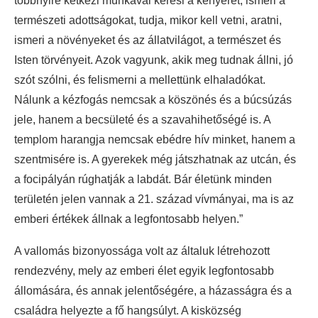
többnyire kétkezi munkával keresi a kenyerét, ismeri a
természeti adottságokat, tudja, mikor kell vetni, aratni,
ismeri a növényeket és az állatvilágot, a természet és
Isten törvényeit. Azok vagyunk, akik meg tudnak állni, jó
szót szólni, és felismerni a mellettünk elhaladókat.
Nálunk a kézfogás nemcsak a köszönés és a búcsúzás
jele, hanem a becsületé és a szavahihetőségé is. A
templom harangja nemcsak ebédre hív minket, hanem a
szentmisére is. A gyerekek még játszhatnak az utcán, és
a focipályán rúghatják a labdát. Bár életünk minden
területén jelen vannak a 21. század vívmányai, ma is az
emberi értékek állnak a legfontosabb helyen.”
A vallomás bizonyossága volt az általuk létrehozott
rendezvény, mely az emberi élet egyik legfontosabb
állomására, és annak jelentőségére, a házasságra és a
családra helyezte a fő hangsúlyt. A kisközség