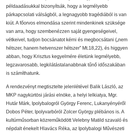
példaadásukkal bizonyítsák, hogy a legmélyebb
párkapcsolati válságból, a legnagyobb tragédiából is van
kiút. A főorvos elmondása szerint mindenkinek szüksége
van arra, hogy szembenézzen saját gyengeségeivel,
vétkeivel, tudjon bocsánatot kérni és megbocsátani („nem
hétszer, hanem hetvenszer hétszer” Mt.18,22), és higgyen
abban, hogy Krisztus kegyelmére életünk legmélyebb,
legzavarosabb, legkilátástalanabbnak tűnő időszakában
is számíthatunk.
A rendezvényt megtisztelte jelenlétével Balik László, az
MKP nagykürtösi járási elnöke, a helyi lelkiatya, Mgr.
Hutár Márk, Ipolybalogról György Ferenc, Lukanyényéről
Dobos Péter, Ipolyvarbóról Zolcer György plébános is. A
kultúrműsorban közreműködött Velebny Matild szavaló és
népdalt énekelt Hlavács Réka, az Ipolybalogi Művészeti