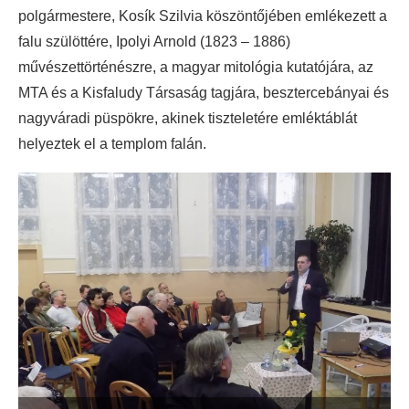
polgármestere, Kosík Szilvia köszöntőjében emlékezett a
falu szülöttére, Ipolyi Arnold (1823 – 1886)
művészettörténészre, a magyar mitológia kutatójára, az
MTA és a Kisfaludy Társaság tagjára, besztercebányai és
nagyváradi püspökre, akinek tiszteletére emléktáblát
helyeztek el a templom falán.