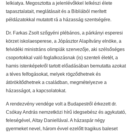
lelkiatya. Megosztotta a jelenlévőkkel lelkészi élete
tapasztalatait, meglátásait és a Bibliából merített
példázatokkal mutatott rá a házasság szentségére.
Dr. Farkas Zsolt szőgyéni plébános, a párkányi esperesi
körzet iskolaesperese, a Jópásztor Alapítvány elnöke, a
felvidéki ministráns olimpiák szervezője, aki szélsőséges
csoportokkal való foglalkozásnak (is) szenteli életét, a
hamis istenképekről tartott előadásában bemutatta azokat
a téves felfogásokat, melyek rögződhetnek és
átörökítődhetnek a családban, megmételyezve a
házasságot, a kapcsolatokat.
A rendezvény vendége volt a Budapestről érkezett dr.
Csókay András nemzetközi hírű idegsebész és agykutató,
feleségével, Altay Daniellával. A házaspár négy
gyermeket nevel, három évvel ezelőtt tragikus baleset