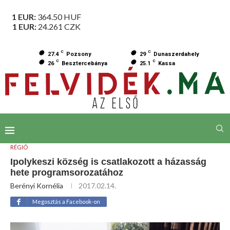
1 EUR:
364.50
HUF
1 EUR:
24.261
CZK
C
C
27.4
Pozsony
29
Dunaszerdahely
C
C
26
Besztercebánya
25.1
Kassa
RÉGIÓ
Ipolykeszi község is csatlakozott a házasság
hete programsorozatához
Berényi Kornélia
2017.02.14.
Megosztás a Facebook-on