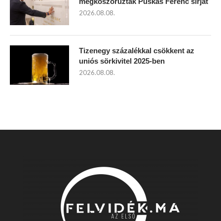
megkoszorúzták Puskás Ferenc sírját
2026.08.08.
Tizenegy százalékkal csökkent az
uniós sörkivitel 2025-ben
2026.08.08.