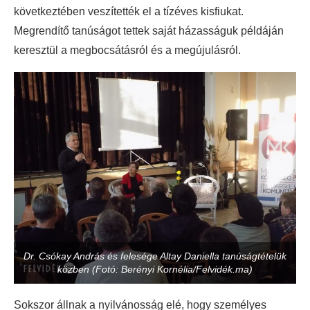
következtében veszítették el a tízéves kisfiukat.
Megrendítő tanúságot tettek saját házasságuk példáján
keresztül a megbocsátásról és a megújulásról.
Dr. Csókay András és felesége Altay Daniella tanúságtételük
közben (Fotó: Berényi Kornélia/Felvidék.ma)
Sokszor állnak a nyilvánosság elé, hogy személyes