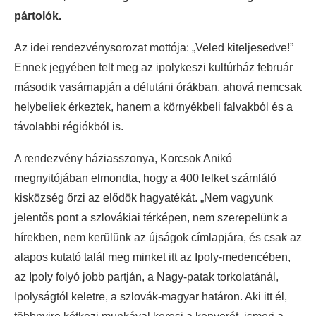
pártolók.
Az idei rendezvénysorozat mottója: „Veled kiteljesedve!”
Ennek jegyében telt meg az ipolykeszi kultúrház február
második vasárnapján a délutáni órákban, ahová nemcsak
helybeliek érkeztek, hanem a környékbeli falvakból és a
távolabbi régiókból is.
A rendezvény háziasszonya, Korcsok Anikó
megnyitójában elmondta, hogy a 400 lelket számláló
kisközség őrzi az elődök hagyatékát. „Nem vagyunk
jelentős pont a szlovákiai térképen, nem szerepelünk a
hírekben, nem kerülünk az újságok címlapjára, és csak az
alapos kutató talál meg minket itt az Ipoly-medencében,
az Ipoly folyó jobb partján, a Nagy-patak torkolatánál,
Ipolyságtól keletre, a szlovák-magyar határon. Aki itt él,