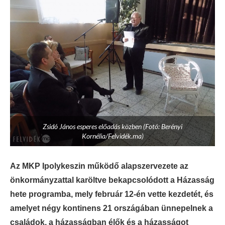
Zsidó János esperes előadás közben (Fotó: Berényi
Kornélia/Felvidék.ma)
Az MKP Ipolykeszin működő alapszervezete az
önkormányzattal karöltve bekapcsolódott a Házasság
hete programba, mely február 12-én vette kezdetét, és
amelyet négy kontinens 21 országában ünnepelnek a
családok, a házasságban élők és a házasságot