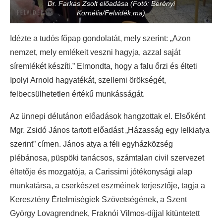
Dr. Farkas Zsolt előadása (Fotó: Berényi
Kornélia/Felvidék.ma)
Idézte a tudós főpap gondolatát, mely szerint: „Azon
nemzet, mely emlékeit veszni hagyja, azzal saját
síremlékét készíti.” Elmondta, hogy a falu őrzi és élteti
Ipolyi Arnold hagyatékát, szellemi örökségét,
felbecsülhetetlen értékű munkásságát.
Az ünnepi délutánon előadások hangzottak el. Elsőként
Mgr. Zsidó János tartott előadást „Házasság egy lelkiatya
szerint” címen. János atya a féli egyházközség
plébánosa, püspöki tanácsos, számtalan civil szervezet
éltetője és mozgatója, a Carissimi jótékonysági alap
munkatársa, a cserkészet eszméinek terjesztője, tagja a
Keresztény Értelmiségiek Szövetségének, a Szent
György Lovagrendnek, Fraknói Vilmos-díjjal kitüntetett