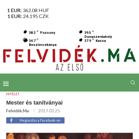
1 EUR:
362.08
HUF
1 EUR:
24.195
CZK
C
C
38.2
Pozsony
39.5
Dunaszerdahely
C
C
34.7
37.9
Kassa
Besztercebánya
HITÉLET
Mester és tanítványai
Felvidék.ma
2017.03.25.
Megosztás a Facebook-on