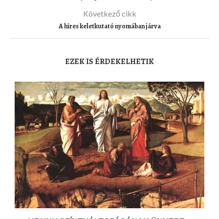
Következő cikk
A híres keletkutató nyomában járva
EZEK IS ÉRDEKELHETIK