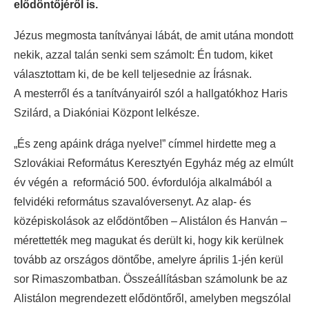
elődöntőjéről is.
Jézus megmosta tanítványai lábát, de amit utána mondott
nekik, azzal talán senki sem számolt: Én tudom, kiket
választottam ki, de be kell teljesednie az Írásnak.
A mesterről és a tanítványairól szól a hallgatókhoz Haris
Szilárd, a Diakóniai Központ lelkésze.
„És zeng apáink drága nyelve!” címmel hirdette meg a
Szlovákiai Református Keresztyén Egyház még az elmúlt
év végén a reformáció 500. évfordulója alkalmából a
felvidéki református szavalóversenyt. Az alap- és
középiskolások az elődöntőben – Alistálon és Hanván –
mérettették meg magukat és derült ki, hogy kik kerülnek
tovább az országos döntőbe, amelyre április 1-jén kerül
sor Rimaszombatban. Összeállításban számolunk be az
Alistálon megrendezett elődöntőről, amelyben megszólal