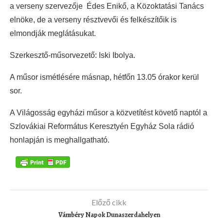
a verseny szervezője Édes Enikő, a Közoktatási Tanács
elnöke, de a verseny résztvevői és felkészítőik is
elmondják meglátásukat.
Szerkesztő-műsorvezető: Iski Ibolya.
A műsor ismétlésére másnap, hétfőn 13.05 órakor kerül
sor.
A Világosság egyházi műsor a közvetítést követő naptól a
Szlovákiai Református Keresztyén Egyház Sola rádió
honlapján is meghallgatható.
Előző cikk
Vámbéry Napok Dunaszerdahelyen