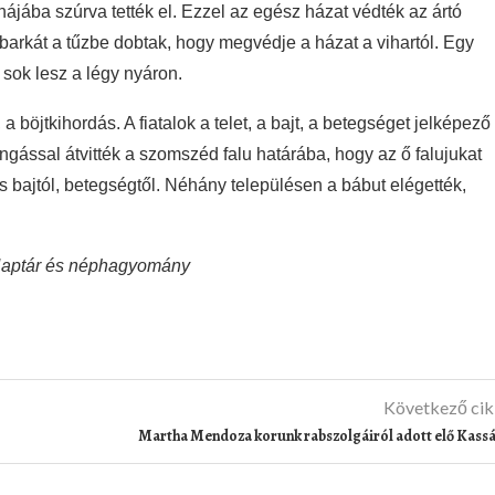
hájába szúrva tették el. Ezzel az egész házat védték az ártó
barkát a tűzbe dobtak, hogy megvédje a házat a vihartól. Egy
 sok lesz a légy nyáron.
 böjtkihordás. A fiatalok a telet, a bajt, a betegséget jelképező
gással átvitték a szomszéd falu határába, hogy az ő falujukat
 bajtól, betegségtől. Néhány településen a bábut elégették,
: Naptár és néphagyomány
Következő ci
Martha Mendoza korunk rabszolgáiról adott elő Kass