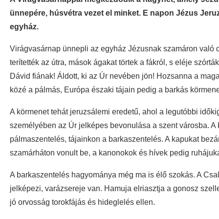
ünnepére, húsvétra vezet el minket. E napon Jézus Jeru
egyház.
Virágvasárnap ünnepli az egyház Jézusnak szamáron való d
terítették az útra, mások ágakat törtek a fákról, s eléje szórt
Dávid fiának! Áldott, ki az Úr nevében jön! Hozsanna a mag
közé a pálmás, Európa északi tájain pedig a barkás körmene
A körmenet tehát jeruzsálemi eredetű, ahol a legutóbbi idő
személyében az Úr jelképes bevonulása a szent városba. A kör
pálmaszentelés, tájainkon a barkaszentelés. A kapukat bezár
szamárháton vonult be, a kanonokok és hívek pedig ruhájukat 
A barkaszentelés hagyománya még ma is élő szokás. A Csall
jelképezi, varázsereje van. Hamuja elriasztja a gonosz sze
jó orvosság torokfájás és hideglelés ellen.