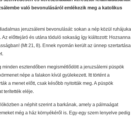
zsálembe való bevonulásáról emlékezik meg a katolikus
iadalmas jeruzsálemi bevonulását: sokan a nép közül ruhájuka
ák. Az előttejáró és utána tóduló sokaság így kiáltozott: Hozsanna
asságban! (Mt 21, 8). Ennek nyomán került az ünnep szertartása
t.
kig minden esztendőben megismétlődött a jeruzsálemi püspök
menet népe a falakon kívül gyülekezett. Itt történt a
ták a menet előtt, csak később nyitották meg. A püspök
terítették eléje.
óközben a néphit szerint a barkának, amely a pálmaágat
llemeket még a ház környékéről is. Egy-egy szem lenyelve pedig