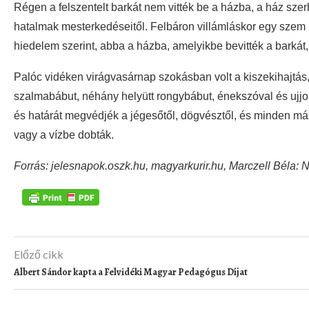
Régen a felszentelt barkát nem vitték be a házba, a ház szer
hatalmak mesterkedéseitől. Felbáron villámláskor egy szem 
hiedelem szerint, abba a házba, amelyikbe bevitték a barkát,
Palóc vidéken virágvasárnap szokásban volt a kiszekihajtás, a
szalmabábut, néhány helyütt rongybábut, énekszóval és ujjon
és határát megvédjék a jégesőtől, dögvésztől, és minden más
vagy a vízbe dobták.
Forrás: jelesnapok.oszk.hu, magyarkurir.hu, Marczell Béla
Előző cikk
Albert Sándor kapta a Felvidéki Magyar Pedagógus Díjat