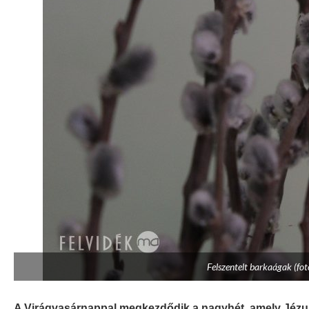
Felszentelt barkaágak (fo
A Virágvasárnappal megkezdődik a nagyhét, amely Jézu