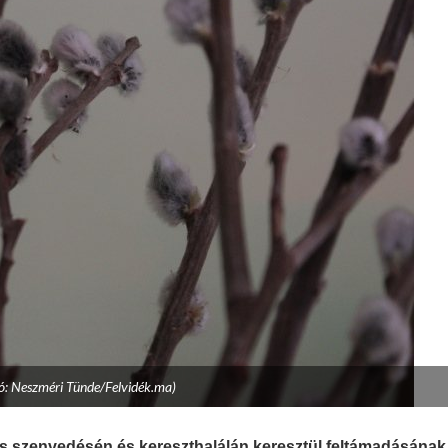
tó: Neszméri Tünde/Felvidék.ma)
s szenvedésén és kereszthalálán keresztül feltámadásának