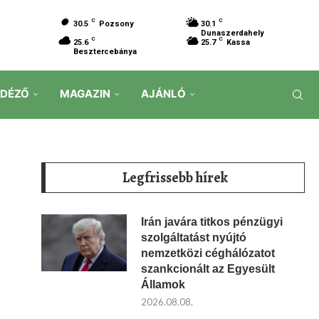
C
C
30.5
Pozsony
30.1
Dunaszerdahely
C
C
25.6
25.7
Kassa
Besztercebánya
IDÉZŐ
MAGAZIN
AJÁNLÓ
Legfrissebb hírek
Irán javára titkos pénzügyi
szolgáltatást nyújtó
nemzetközi céghálózatot
szankcionált az Egyesült
Államok
2026.08.08.