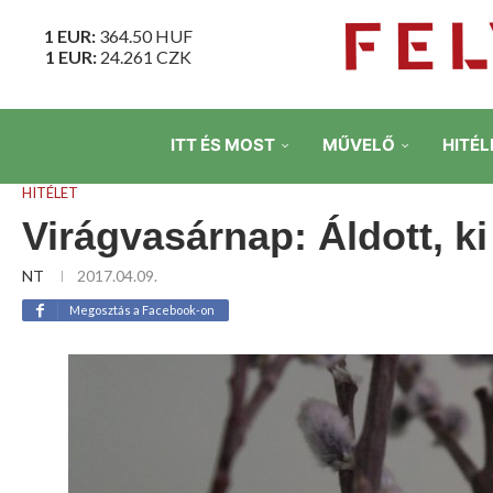
1 EUR:
364.50
HUF
1 EUR:
24.261
CZK
ITT ÉS MOST
MŰVELŐ
HITÉL
HITÉLET
Virágvasárnap: Áldott, ki
NT
2017.04.09.
Megosztás a Facebook-on