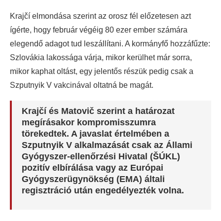
Krajčí elmondása szerint az orosz fél előzetesen azt
ígérte, hogy február végéig 80 ezer ember számára
elegendő adagot tud leszállítani. A kormányfő hozzáfűzte:
Szlovákia lakossága várja, mikor kerülhet már sorra,
mikor kaphat oltást, egy jelentős részük pedig csak a
Szputnyik V vakcinával oltatná be magát.
Krajčí és Matovič szerint a határozat
megírásakor kompromisszumra
törekedtek. A javaslat értelmében a
Szputnyik V alkalmazását csak az Állami
Gyógyszer-ellenőrzési Hivatal (ŠÚKL)
pozitív elbírálása vagy az Európai
Gyógyszerügynökség (EMA) általi
regisztráció után engedélyezték volna.