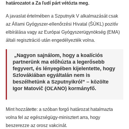
határozatot a Za ľudí párt vétózta meg.
A javaslat értelmében a Szputnyik V alkalmazását csak
az Állami Gyógyszer-ellenőrzési Hivatal (ŠÚKL) pozitív
elbírálása vagy az Európai Gyógyszerügynökség (EMA)
általi regisztráció után engedélyezték volna.
„Nagyon sajnálom, hogy a koalíciós
partnerünk ma előhúzta a legerősebb
fegyvert, és lényegében kijelentette, hogy
Szlovákiában egyáltalán nem is
beszélhetünk a Szputnyikról” – közölte
Igor Matovič (OĽANO) kormányfő.
Mint hozzátette: a szóban forgó határozat hatalmazta
volna fel az egészségügy-minisztert arra, hogy
beszerezze az orosz vakcinát.