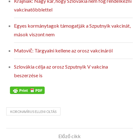
Krajniak: Nagy kár, hogy Szlovákia nem fog rendelkezni
vakcinatöbblettel
Egyes kormánytagok támogatják a Szputnyik vakcinát,
mások viszont nem
Matovič: Tárgyalni kellene az orosz vakcináról
Szlovákia célja az orosz Szputnyik V vakcina
beszerzése is
KORONAVÍRUS ELLENI OLTÁS
Előző cikk