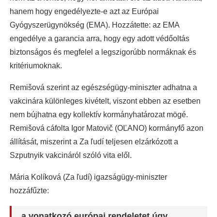
hanem hogy engedélyezte-e azt az Európai
Gyógyszerügynökség (EMA). Hozzátette: az EMA
engedélye a garancia arra, hogy egy adott védőoltás
biztonságos és megfelel a legszigorúbb normáknak és
kritériumoknak.
Remišová szerint az egészségügy-miniszter adhatna a
vakcinára különleges kivételt, viszont ebben az esetben
nem bújhatna egy kollektív kormányhatározat mögé.
Remišová cáfolta Igor Matovič (OĽANO) kormányfő azon
állítását, miszerint a Za ľudí teljesen elzárkózott a
Szputnyik vakcináról szóló vita elől.
Mária Kolíková (Za ľudí) igazságügy-miniszter
hozzáfűzte:
a vonatkozó európai rendeletet úgy