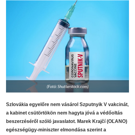
(Fotó: Shutterstock.com)
Szlovákia egyelőre nem vásárol Szputnyik V vakcinát,
a kabinet csütörtökön nem hagyta jóvá a védőoltás
beszerzéséről szóló javaslatot. Marek Krajčí (OĽANO)
egészségügy-miniszter elmondása szerint a