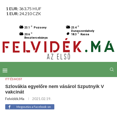
1 EUR:
363.75
HUF
1 EUR:
24.210
CZK
C
C
23.1
Pozsony
23.4
Dunaszerdahely
C
C
20.6
18.3
Kassa
Besztercebánya
ITT ÉS MOST
Szlovákia egyelőre nem vásárol Szputnyik V
vakcinát
Felvidék.ma
2021.02.19.
Megosztás a Facebook-on