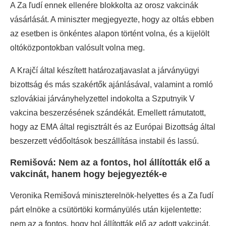
A Za ľudí ennek ellenére blokkolta az orosz vakcinák
vásárlását. A miniszter megjegyezte, hogy az oltás ebben
az esetben is önkéntes alapon történt volna, és a kijelölt
oltóközpontokban valósult volna meg.
A Krajčí által készített határozatjavaslat a járványügyi
bizottság és más szakértők ajánlásával, valamint a romló
szlovákiai járványhelyzettel indokolta a Szputnyik V
vakcina beszerzésének szándékát. Emellett rámutatott,
hogy az EMA által regisztrált és az Európai Bizottság által
beszerzett védőoltások beszállítása instabil és lassú.
Remišová: Nem az a fontos, hol állították elő a
vakcinát, hanem hogy bejegyezték-e
Veronika Remišová miniszterelnök-helyettes és a Za ľudí
párt elnöke a csütörtöki kormányülés után kijelentette:
nem az a fontos, hogy hol állították elő az adott vakcinát,