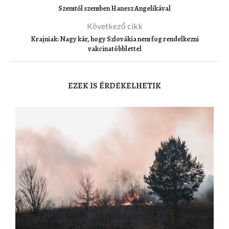
Szemtől szemben Hanesz Angelikával
Következő cikk
Krajniak: Nagy kár, hogy Szlovákia nem fog rendelkezni
vakcinatöbblettel
EZEK IS ÉRDEKELHETIK