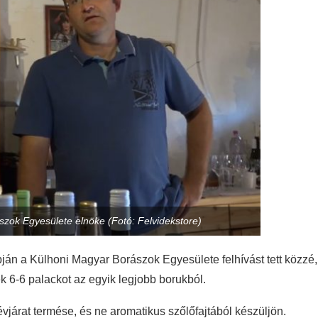
szok Egyesülete elnöke (Fotó: Felvidekstore)
pján a Külhoni Magyar Borászok Egyesülete felhívást tett közzé,
 6-6 palackot az egyik legjobb borukból.
 évjárat termése, és ne aromatikus szőlőfajtából készüljön.