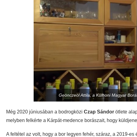
Geönczeöl Attila, a Külhoni Magyar Borá
Még 2020 júniusában a bodrogközi
Czap Sándor
ötlete ala
melyben felkérte a Kárpát-medence borászait, hogy küldjenek
A feltétel az volt, hogy a bor legyen fehér, száraz, a 2019-es