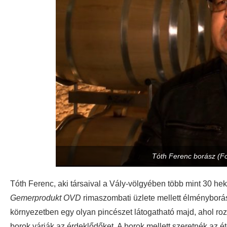
Tóth Ferenc borász (Fot
Tóth Ferenc, aki társaival a Vály-völgyében több mint 30 hekt
Gemerprodukt OVD
rimaszombati üzlete mellett élményborás
környezetben egy olyan pincészet látogatható majd, ahol ro
borok várják az érdeklődőket. A borok mellett szeretnék az é