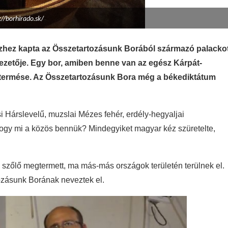
://borhirado.sk/
ézhez kapta az Összetartozásunk Borából származó palacko
ezetője. Egy bor, amiben benne van az egész Kárpát-
termése. Az Összetartozásunk Bora még a békediktátum
ósi Hárslevelű, muzslai Mézes fehér, erdély-hegyaljai
Hogy mi a közös bennük? Mindegyiket magyar kéz szüretelte,
 szőlő megtermett, ma más-más országok területén terülnek el.
ozásunk Borának neveztek el.