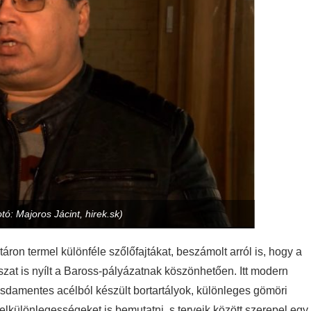
ó: Majoros Jácint, hirek.sk)
áron termel különféle szőlőfajtákat, beszámolt arról is, hogy a
zat is nyílt a Baross-pályázatnak köszönhetően. Itt modern
zsdamentes acélból készült bortartályok, különleges gömöri
telkülönlegességeket is bemutatni, s terveik között szerepel egy