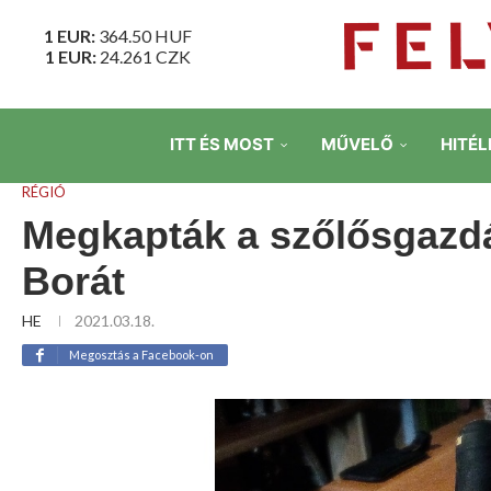
1 EUR:
364.50
HUF
1 EUR:
24.261
CZK
ITT ÉS MOST
MŰVELŐ
HITÉL
RÉGIÓ
Megkapták a szőlősgazd
Borát
HE
2021.03.18.
Megosztás a Facebook-on