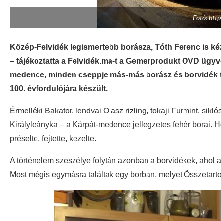
Fotó: http
Közép-Felvidék legismertebb borásza, Tóth Ferenc is k
– tájékoztatta a Felvidék.ma-t a Gemerprodukt OVD ügyv
medence, minden cseppje más-más borász és borvidék 
100. évfordulójára készült.
Érmelléki Bakator, lendvai Olasz rizling, tokaji Furmint, sikl
Királyleányka – a Kárpát-medence jellegzetes fehér borai. 
préselte, fejtette, kezelte.
A történelem szeszélye folytán azonban a borvidékek, ahol a
Most mégis egymásra találtak egy borban, melyet Összetart