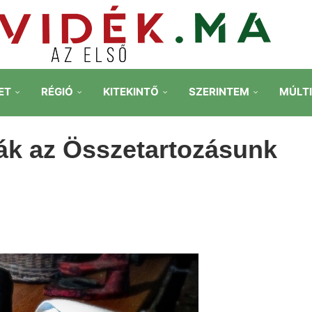
ET
RÉGIÓ
KITEKINTŐ
SZERINTEM
MÚLT
ák az Összetartozásunk