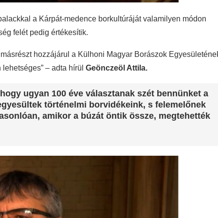
 palackkal a Kárpát-medence borkultúráját valamilyen módon
ég felét pedig értékesítik.
t, másrészt hozzájárul a Külhoni Magyar Borászok Egyesületéne
lehetséges” – adta hírül
Geönczeöl Attila.
, hogy ugyan 100 éve választanak szét bennünket a
egyesültek történelmi borvidékeink, s felemelőnek
asonlóan, amikor a búzát öntik össze, megtehették