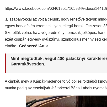
https://www.facebook.com/634619517165984/videos/1441
„E szabályokkal az volt a célunk, hogy lehetővé tegyük min
egyes borvidékén teremnek ilyen jellegű borok. Összesen 83 
Szerettük volna, ha a végeredmény nemcsak jelképes, hanem 
ezért csupán egy-egy gyűszűnyi, szimbolikus mennyiség kerü
elnöke,
Geönczeöl Attila.
Mint megtudtuk, végül 400 palacknyi karakteres
Garamkövesden.
A címkét, mely a Kárpát-medence folyóiból és földjéből kinövő
munka pedig az érsekújvári/bátorkeszi Bóna Labels nyomdá