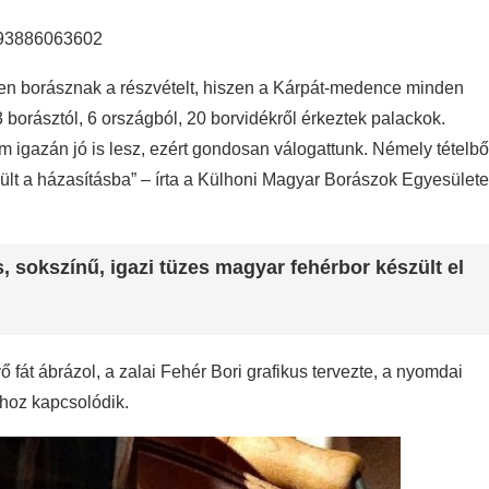
393886063602
den borásznak a részvételt, hiszen a Kárpát-medence minden
borásztól, 6 országból, 20 borvidékről érkeztek palackok.
igazán jó is lesz, ezért gondosan válogattunk. Némely tételbő
lt a házasításba” – írta a Külhoni Magyar Borászok Egyesülete
, sokszínű, igazi tüzes magyar fehérbor készült el
 fát ábrázol, a zalai Fehér Bori grafikus tervezte, a nyomdai
hoz kapcsolódik.