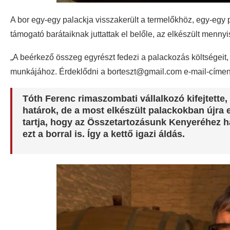
A bor egy-egy palackja visszakerült a termelőkhöz, egy-egy
támogató barátaiknak juttattak el belőle, az elkészült mennyis
„A beérkező összeg egyrészt fedezi a palackozás költségei
munkájához. Érdeklődni a borteszt@gmail.com e-mail-címen 
Tóth Ferenc
rimaszombati vállalkozó kifejtette
határok, de a most elkészült palackokban újra 
tartja, hogy az Összetartozásunk Kenyeréhez h
ezt a borral is. Így a kettő igazi áldás.