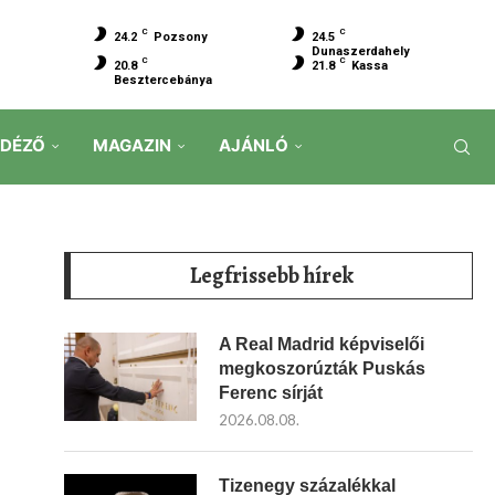
C
C
24.2
Pozsony
24.5
Dunaszerdahely
C
C
20.8
21.8
Kassa
Besztercebánya
IDÉZŐ
MAGAZIN
AJÁNLÓ
Legfrissebb hírek
A Real Madrid képviselői
megkoszorúzták Puskás
Ferenc sírját
2026.08.08.
Tizenegy százalékkal