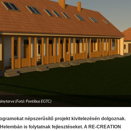
ványterve (Fotó: Pontibus EGTC)
rogramokat népszerűsítő projekt kivitelezésén dolgoznak.
t Helembán is folytatnak fejlesztéseket. A RE-CREATION