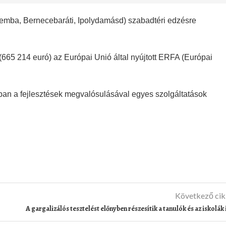
elemba, Bernecebaráti, Ipolydamásd) szabadtéri edzésre
665 214 euró) az Európai Unió által nyújtott ERFA (Európai
an a fejlesztések megvalósulásával egyes szolgáltatások
Következő ci
A gargalizálós tesztelést előnyben részesítik a tanulók és az iskolák 