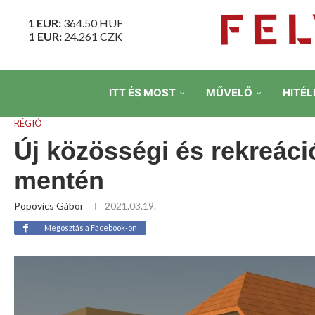
1 EUR:
364.50
HUF
1 EUR:
24.261
CZK
ITT ÉS MOST
MŰVELŐ
HITÉL
RÉGIÓ
Új közösségi és rekreáció
mentén
Popovics Gábor
2021.03.19.
Megosztás a Facebook-on