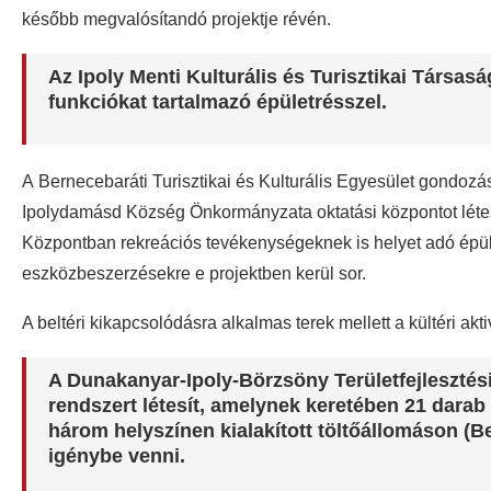
később megvalósítandó projektje révén.
Az Ipoly Menti Kulturális és Turisztikai Társasá
funkciókat tartalmazó épületrésszel.
A Bernecebaráti Turisztikai és Kulturális Egyesület gondoz
Ipolydamásd Község Önkormányzata oktatási központot létes
Központban rekreációs tevékenységeknek is helyet adó épül
eszközbeszerzésekre e projektben kerül sor.
A beltéri kikapcsolódásra alkalmas terek mellett a kültéri aktiv
A Dunakanyar-Ipoly-Börzsöny Területfejlesztési
rendszert létesít, amelynek keretében 21 darab
három helyszínen kialakított töltőállomáson (B
igénybe venni.