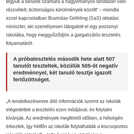
tegyük a tanulók számára a hagyományos tanításon való
részvételt, biztonságos körülmények között“ – mondta
ezzel kapcsolatban Branislav Gröhling (SaS) oktatási
miniszter, aki személyesen látogatott el egy pozsonyi
iskolába, hogy meggyőződjön a gargalizálós tesztelés
folyamatáról.
A próbatesztelés második hete alatt 507
tanulót teszteltek, közülük 505-öt negatív
eredménnyel, két tanuló tesztje igazolt
fertőzöttséget.
„A rendelkezésemre álló információk szerint az iskolák
elégedettek a tesztelés ezen módjával, és folytatni
kívánják. Az eredmények megfelelő időben, a hétvégén
érkeztek, így hétfőn az iskolák folytathatták a kiscsoportos