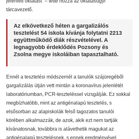
jelenléti oktatást“ – tette hozzá az oktatásügyi
tárcavezető.
Az elkövetkező héten a gargalizálós
tesztelést 54 iskola kívánja folytatni 2213
együttműködő diák részvételével. A
legnagyobb érdeklődés Pozsony és
Zsolna megye iskoláiban tapasztalható.
Ennél a tesztelési módszernél a tanulók szájüregéből
gargalizálás útján vett mintán a koronavírus jelenlétét
laboratóriumban, PCR-teszteléssel vizsgálják. Ez sokkal
megbízhatóbb, mint az antigénalapú tesztelés, s
elsősorban az alapiskolák felső tagozatos tanulói
körében alkalmazzák, de azok, akik ezt nem tartják
kívánatosnak, továbbra is alávethetik magukat az
antigénalapú tesztelésnek, s ennek eredményével