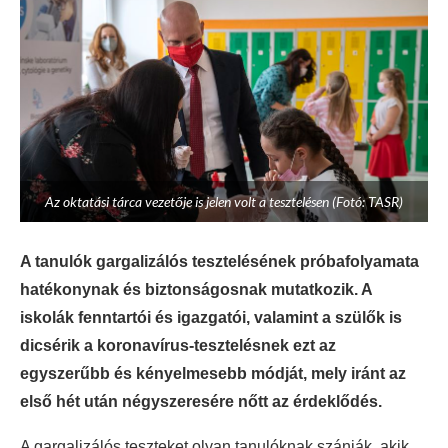
Az oktatási tárca vezetője is jelen volt a tesztelésen (Fotó: TASR)
A tanulók gargalizálós tesztelésének próbafolyamata
hatékonynak és biztonságosnak mutatkozik. A
iskolák fenntartói és igazgatói, valamint a szülők is
dicsérik a koronavírus-tesztelésnek ezt az
egyszerűbb és kényelmesebb módját, mely iránt az
első hét után négyszeresére nőtt az érdeklődés.
A gargalizálós teszteket olyan tanulóknak szánják, akik