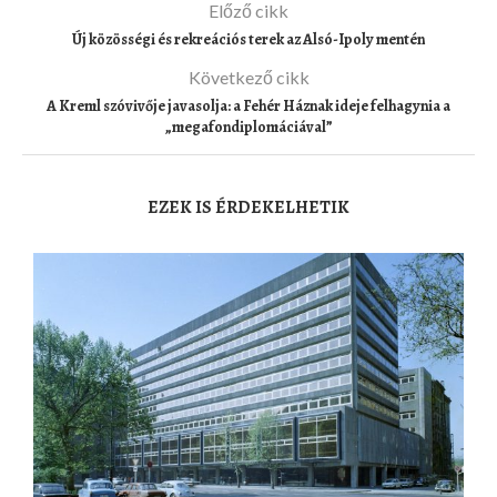
Előző cikk
Új közösségi és rekreációs terek az Alsó-Ipoly mentén
Következő cikk
A Kreml szóvivője javasolja: a Fehér Háznak ideje felhagynia a
„megafondiplomáciával”
EZEK IS ÉRDEKELHETIK