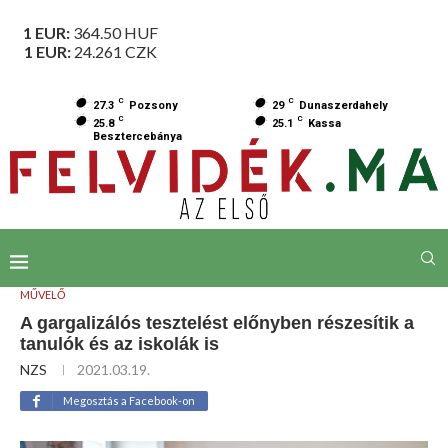
1 EUR:
364.50
HUF
1 EUR:
24.261
CZK
C
C
27.3
Pozsony
29
Dunaszerdahely
C
C
25.8
25.1
Kassa
Besztercebánya
MŰVELŐ
A gargalizálós tesztelést előnyben részesítik a
tanulók és az iskolák is
NZS
2021.03.19.
Megosztás a Facebook-on