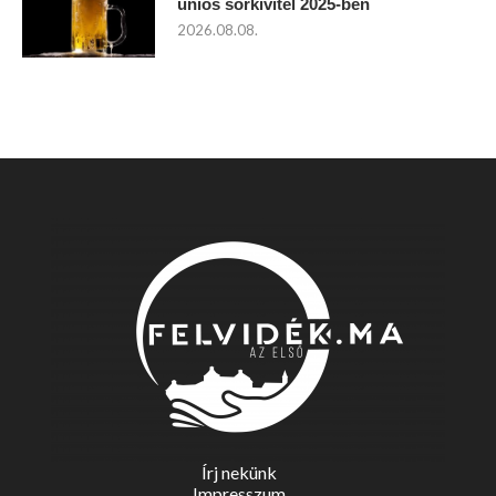
uniós sörkivitel 2025-ben
2026.08.08.
Írj nekünk
Impresszum