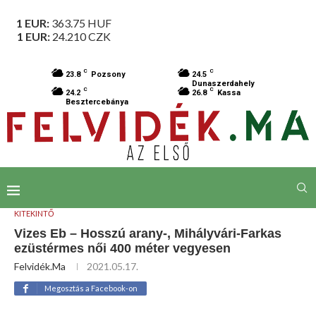
1 EUR:
363.75
HUF
1 EUR:
24.210
CZK
C
C
23.8
Pozsony
24.5
Dunaszerdahely
C
C
24.2
26.8
Kassa
Besztercebánya
KITEKINTŐ
Vizes Eb – Hosszú arany-, Mihályvári-Farkas
ezüstérmes női 400 méter vegyesen
Felvidék.ma
2021.05.17.
Megosztás a Facebook-on