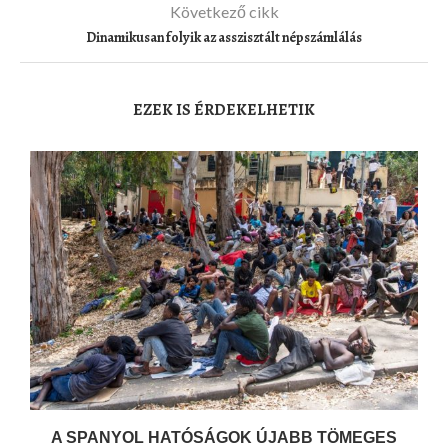
Következő cikk
Dinamikusan folyik az asszisztált népszámlálás
EZEK IS ÉRDEKELHETIK
A SPANYOL HATÓSÁGOK ÚJABB TÖMEGES