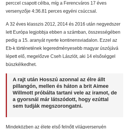
perccel csapott célba, míg a Ferencváros 17 éves
versenyzője 4:36.81 perces egyéni csúccsal.
A 32 éves klasszis 2012, 2014 és 2016 után negyedszer
lett Európa legjobbja ebben a számban, összességében
pedig a 15. aranyát nyerte kontinensviadalon. Ezzel az
Eb-k történetének legeredményesebb magyar úszójává
lépett elő, megelőzve Cseh Lászlót, aki 14 elsőséggel
büszkélkedhet.
A rajt után Hosszú azonnal az élre állt
pillangón, mellen és háton a brit Aimee
Willmott próbálta tartani vele az iramot, de
a gyorsnál már látszódott, hogy ezúttal
sem tudják megszorongatni.
Mindeközben az élete első felnőtt világversenyén