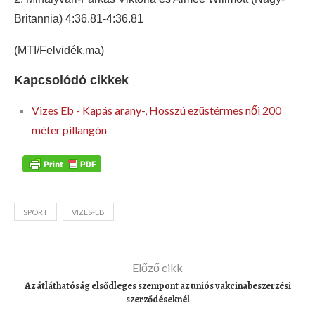
Britannia) 4:36.81-4:36.81
(MTI/Felvidék.ma)
Kapcsolódó cikkek
Vizes Eb - Kapás arany-, Hosszú ezüstérmes női 200
méter pillangón
SPORT
VIZES-EB
Előző cikk
Az átláthatóság elsődleges szempont az uniós vakcinabeszerzési
szerződéseknél