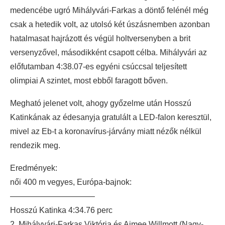
medencébe ugró Mihályvári-Farkas a döntő felénél még
csak a hetedik volt, az utolsó két úszásnemben azonban
hatalmasat hajrázott és végül holtversenyben a brit
versenyzővel, másodikként csapott célba. Mihályvári az
előfutamban 4:38.07-es egyéni csúccsal teljesített
olimpiai A szintet, most ebből faragott bőven.
Megható jelenet volt, ahogy győzelme után Hosszú
Katinkának az édesanyja gratulált a LED-falon keresztül,
mivel az Eb-t a koronavírus-járvány miatt nézők nélkül
rendezik meg.
Eredmények:
női 400 m vegyes, Európa-bajnok:
——————————–
Hosszú Katinka 4:34.76 perc
2. Mihályvári-Farkas Viktória és Aimee Willmott (Nagy-