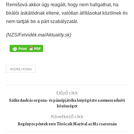
Remišová akkor úgy reagált, hogy nem hallgathat, ha
bírálói áskálódnak ellene, valótlan állításokat közölnek és
nem tartják be a párt szabályzatát.
(NZS/Felvidék.ma/Aktuality.sk)
ANDREJ KISKA
Előző cikk
Szőke András orgona- és pánsípjátéka lenyűgözte a nemesradnóti
közönséget
Következő cikk
Regényes péntek este Törőcsik Marival az M5 csatornán