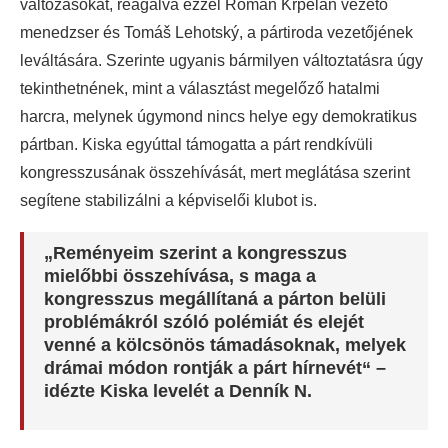
változásokat, reagálva ezzel Roman Krpelan vezető
menedzser és Tomáš Lehotský, a pártiroda vezetőjének
leváltására. Szerinte ugyanis bármilyen változtatásra úgy
tekinthetnének, mint a választást megelőző hatalmi
harcra, melynek úgymond nincs helye egy demokratikus
pártban. Kiska egyúttal támogatta a párt rendkívüli
kongresszusának összehívását, mert meglátása szerint
segítene stabilizálni a képviselői klubot is.
„Reményeim szerint a kongresszus
mielőbbi összehívása, s maga a
kongresszus megállítaná a párton belüli
problémákról szóló polémiát és elejét
venné a kölcsönös támadásoknak, melyek
drámai módon rontják a párt hírnevét“ –
idézte Kiska levelét a Denník N.