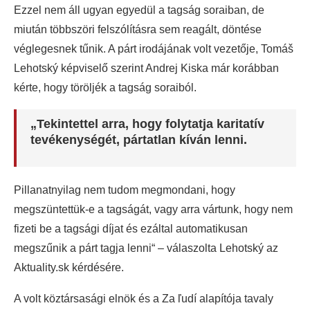
Ezzel nem áll ugyan egyedül a tagság soraiban, de
miután többszöri felszólításra sem reagált, döntése
véglegesnek tűnik. A párt irodájának volt vezetője, Tomáš
Lehotský képviselő szerint Andrej Kiska már korábban
kérte, hogy töröljék a tagság soraiból.
„Tekintettel arra, hogy folytatja karitatív
tevékenységét, pártatlan kíván lenni.
Pillanatnyilag nem tudom megmondani, hogy
megszüntettük-e a tagságát, vagy arra vártunk, hogy nem
fizeti be a tagsági díjat és ezáltal automatikusan
megszűnik a párt tagja lenni“ – válaszolta Lehotský az
Aktuality.sk kérdésére.
A volt köztársasági elnök és a Za ľudí alapítója tavaly