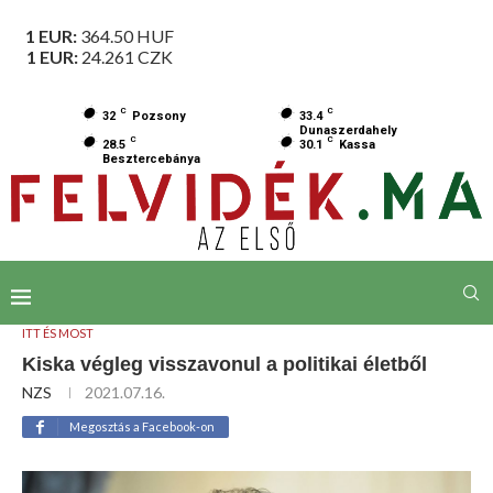
1 EUR:
364.50
HUF
1 EUR:
24.261
CZK
C
C
32
Pozsony
33.4
Dunaszerdahely
C
C
28.5
30.1
Kassa
Besztercebánya
ITT ÉS MOST
Kiska végleg visszavonul a politikai életből
NZS
2021.07.16.
Megosztás a Facebook-on