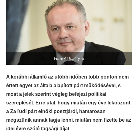
Fotó: Aktuality,sk
A korábbi államfő az utóbbi időben több ponton nem
értett egyet az általa alapított párt működésével, s
most a jelek szerint végleg befejezi politikai
szereplését. Erre utal, hogy miután egy éve leköszönt
a Za ľudí párt elnöki posztjáról, hamarosan
megszűnik annak tagja lenni, miután nem fizette be az
idei évre szóló tagsági díjat.