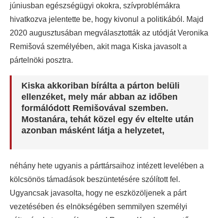
júniusban egészségügyi okokra, szívproblémákra
hivatkozva jelentette be, hogy kivonul a politikából. Majd
2020 augusztusában megválasztották az utódját Veronika
Remišová személyében, akit maga Kiska javasolt a
pártelnöki posztra.
Kiska akkoriban bírálta a párton belüli
ellenzéket, mely már abban az időben
formálódott Remišovával szemben.
Mostanára, tehát közel egy év eltelte után
azonban másként látja a helyzetet,
néhány hete ugyanis a párttársaihoz intézett levelében a
kölcsönös támadások beszüntetésére szólított fel.
Ugyancsak javasolta, hogy ne eszközöljenek a párt
vezetésében és elnökségében semmilyen személyi