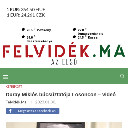
1 EUR:
364.50
HUF
1 EUR:
24.261
CZK
C
C
26.5
Pozsony
27.8
Dunaszerdahely
C
C
24.8
24.5
Kassa
Besztercebánya
KÉPRIPORT
Duray Miklós búcsúztatója Losoncon – videó
Felvidék.ma
2023.01.30.
Megosztás a Facebook-on