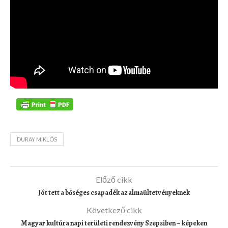
DURAY MIKLÓS
Előző cikk
Jót tett a bőséges csapadék az almaültetvényeknek
Következő cikk
Magyar kultúra napi területi rendezvény Szepsiben – képeken