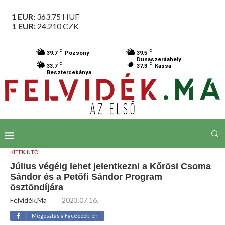
1 EUR:
363.75
HUF
1 EUR:
24.210
CZK
C
C
39.7
Pozsony
39.5
Dunaszerdahely
C
C
33.7
37.3
Kassa
Besztercebánya
KITEKINTŐ
Július végéig lehet jelentkezni a Kőrösi Csoma
Sándor és a Petőfi Sándor Program
ösztöndíjára
Felvidék.ma
2023.07.16.
Megosztás a Facebook-on