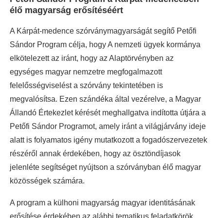
élő magyarság erősítéséért
A Kárpát-medence szórványmagyarságát segítő Petőfi
Sándor Program célja, hogy A nemzeti ügyek kormánya
elkötelezett az iránt, hogy az Alaptörvényben az
egységes magyar nemzetre megfogalmazott
felelősségviselést a szórvány tekintetében is
megvalósítsa. Ezen szándéka által vezérelve, a Magyar
Állandó Értekezlet kérését meghallgatva indította útjára a
Petőfi Sándor Programot, amely iránt a világjárvány ideje
alatt is folyamatos igény mutatkozott a fogadószervezetek
részéről annak érdekében, hogy az ösztöndíjasok
jelenléte segítséget nyújtson a szórványban élő magyar
közösségek számára.
A program a külhoni magyarság magyar identitásának
erősítése érdekében az alábbi tematikus feladatkörök