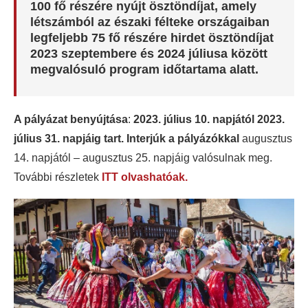
100 fő részére nyújt ösztöndíjat, amely
létszámból az északi félteke országaiban
legfeljebb 75 fő részére hirdet ösztöndíjat
2023 szeptembere és 2024 júliusa között
megvalósuló program időtartama alatt.
A pályázat benyújtása
:
2023. július 10. napjától 2023.
július 31. napjáig tart.
Interjúk a pályázókkal
augusztus
14. napjától – augusztus 25. napjáig valósulnak meg.
További részletek
ITT olvashatóak.