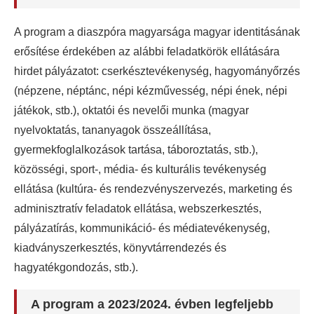
A program a diaszpóra magyarsága magyar identitásának
erősítése érdekében az alábbi feladatkörök ellátására
hirdet pályázatot: cserkésztevékenység, hagyományőrzés
(népzene, néptánc, népi kézművesség, népi ének, népi
játékok, stb.), oktatói és nevelői munka (magyar
nyelvoktatás, tananyagok összeállítása,
gyermekfoglalkozások tartása, táboroztatás, stb.),
közösségi, sport-, média- és kulturális tevékenység
ellátása (kultúra- és rendezvényszervezés, marketing és
adminisztratív feladatok ellátása, webszerkesztés,
pályázatírás, kommunikáció- és médiatevékenység,
kiadványszerkesztés, könyvtárrendezés és
hagyatékgondozás, stb.).
A program a 2023/2024. évben legfeljebb