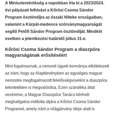
A Miniszterelnökség a napokban írta ki a 2023/2024.
évi pályázati felhívást a Kőrösi Csoma Sándor
Program ösztöndíjra az északi félteke országaiban,
valamint
a Kárpát-medence szórványmagyarságát
segítő Petőfi Sándor Program ösztöndíját. Mindkét
esetben a jelentkezési határidő július 31-e.
Kőrösi Csoma Sándor Program a diaszpóra
magyarságának erősítéséért
Mint fogalmaznak, a nemzeti ügyek kormánya elkötelezett
az iránt, hogy az Alaptörvényben az egységes magyar
nemzetre megfogalmazott felelősségviselést a diaszpóra
tekintetében is megvalósítsa. Ezen szándéka által
vezérelve, a Magyar Diaszpóra Tanács kérését
meghallgatva indította útjára a Kőrösi Csoma Sándor
Programot, amely iránt a világjárvány ideje alatt is