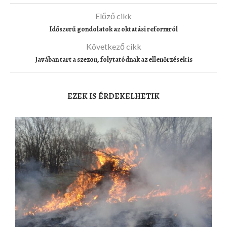
Előző cikk
Időszerű gondolatok az oktatási reformról
Következő cikk
Javában tart a szezon, folytatódnak az ellenőrzések is
EZEK IS ÉRDEKELHETIK