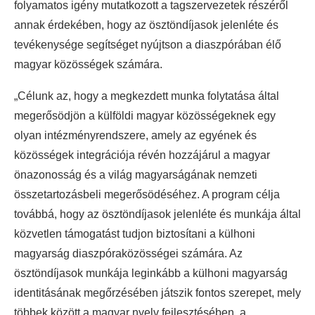
folyamatos igény mutatkozott a tagszervezetek részéről
annak érdekében, hogy az ösztöndíjasok jelenléte és
tevékenysége segítséget nyújtson a diaszpórában élő
magyar közösségek számára.
„Célunk az, hogy a megkezdett munka folytatása által
megerősödjön a külföldi magyar közösségeknek egy
olyan intézményrendszere, amely az egyének és
közösségek integrációja révén hozzájárul a magyar
önazonosság és a világ magyarságának nemzeti
összetartozásbeli megerősödéséhez. A program célja
továbbá, hogy az ösztöndíjasok jelenléte és munkája által
közvetlen támogatást tudjon biztosítani a külhoni
magyarság diaszpóraközösségei számára. Az
ösztöndíjasok munkája leginkább a külhoni magyarság
identitásának megőrzésében játszik fontos szerepet, mely
többek között a magyar nyelv fejlesztésében, a